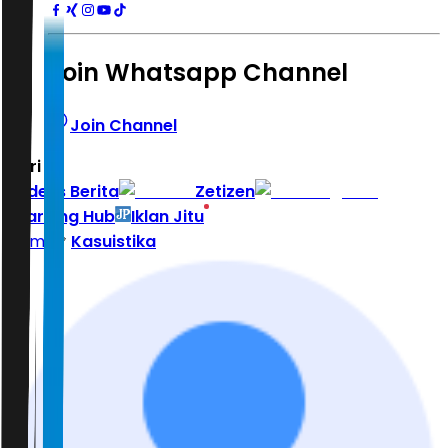
Join Whatsapp Channel
Join Channel
Hari ini
|
Indeks Berita
Zetizen
Learning Hub
Iklan Jitu
Home
Kasuistika