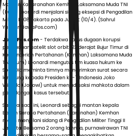
Mantan Kabaranahan Kemhan Laksamana Muda TNI
(Purn) Leonardi menjalani sidang eksepsi di Pengadilan
Militer II-08 Jakarta pada Jumat (10/4). (Sahrul
Yunizar/JawaPos.com)
JawaPos.com
- Terdakwa kasus dugaan korupsi
pengadaan satelit slot orbit 123 derajat Bujur Timur di
Kementerian Pertahanan (Kemhan) Laksamana Muda
TNI (Purn) Leonardi mengutus tim kuasa hukum ke
Solo. Dia meminta timnya mengirimkan surat secara
langsung kepada Presiden ke-7 Indonesia Joko
Widodo (Jokowi) untuk menjadi saksi mahkota dalam
persidangan kasus tersebut.
Sampai saat ini, Leonardi sebagai mantan kepala
Badan Sarana Pertahanan (Baranahan) Kemhan
masih menjalani sidang di Pengadilan Militer Tinggi II
Jakarta. Bersama 2 orang lainnya, purnawirawan TNI
AL itu didakwa bersama-sama mengakibatkan