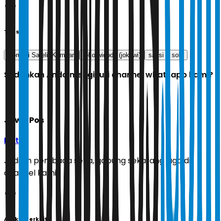
Tags
Korupsi Satelit Kemhan
joko widodo (jokowi)
saksi
solo
Sudahkah Anda mengikuti channel whatsapp kami?
Jawa Pos
Ikuti
Jadilah pembaca setia, gabung sekarang juga di
channel kami!
Artikel Terkait