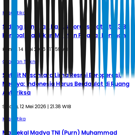
Kasuistika
Sidang Lanjutan Kasus Korupsi Satelit 123 BT
Kembali Hadirkan Mantan Pejabat Kemhan
Kamis, 14 Mei 2026 | 17.59 WIB
Oto Dan Tekno
Satelit Nusantara Lima Resmi Beroperasi,
Meutya: Indonesia Harus Berdaulat di Ruang
Antariksa
Selasa, 12 Mei 2026 | 21.38 WIB
Kasuistika
Marsekal Madya TNI (Purn) Muhammad