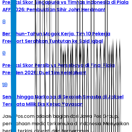
Prediksi Skor Singapura vs Timnas Indonesia di Piala
AFF 2026: Pembuktian Sihir John Herdman!
8
Bertahun-Tahun Mogok Kerja, Tim 10 Pekerja
Freeport Serahkan Tuntutan ke Said Iqbal
9
Prediksi Skor Persib vs Persebaya di Final Piala
Presiden 2026: Duel Tim Kelelahan!
10
Senpi hingga Narkoba di Sekolah Swasta di Jaksel
Ternyata Milik Eks Ketua Yayasan
JawaPos.com adalah bagian dari Jawa Pos Group,
perusahaan media terkemuka di Indonesia. Menyajikan
berita terkini, akurat, dan terpercaya.