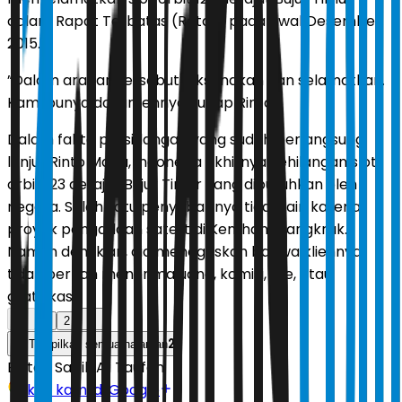
dalam Rapat Terbatas (Ratas) pada awal Desember
2015.
”Dalam arahan tersebut laksanakan dan selamatkan.
Kami punya dokumennya,” ucap Rinto.
Dalam fakta persidangan yang sudah berlangsung,
lanjut Rinto Maha, Indonesia akhirnya kehilangan slot
orbit 123 derajat Bujur Timur yang dibutuhkan oleh
negara. Salah satu penyebabnya tidak lain karena
proyek pengadaan satelit di Kemhan mangkrak.
Namun demikian, dia menegaskan bahwa kliennya
tidak pernah menerima uang, komisi, fee, atau
gratifikasi.
1
2
2
Tampilkan semua halaman
Editor:
Sabik Aji Taufan
Ikuti kami di Google