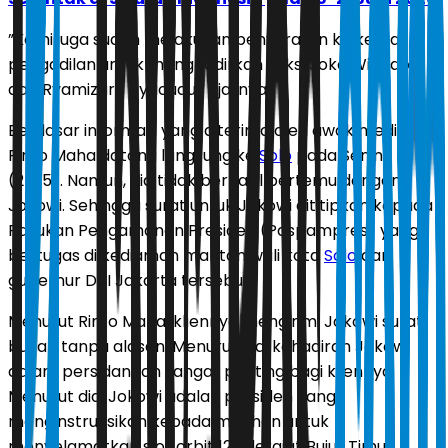
”Kami juga sudah melakukan penyuratan ke ketua
pengadilan untuk menghadirkan saksi Joko Widodo
dan Ryamizard Ryacudu,” ujarnya.
Berdasar informasi yang diterima oleh awak media,
Rinto Maha datang langsung ke
Solo
pada Senin
(25/5). Namun, dia tidak berhasil bertemu dengan
Jokowi. Sehingga surat untuk Jokowi dititipkan kepada
Pasukan Pengamanan Presiden (Paspampres) yang
bertugas di kediaman mantan wali kota
Solo
dan
gubernur DKI Jakarta tersebut.
Menurut Rinto Maha, kliennya mengirimi Jokowi surat
bukan tanpa alasan. Menurut dia, kehadiran Jokowi
dalam persidangan sangat penting bagi kliennya.
Menurut dia, Jokowi adalah presiden yang
menginstruksikan kepada menhan untuk
menyelamatkan slot orbit 123 derajat Bujur Timur