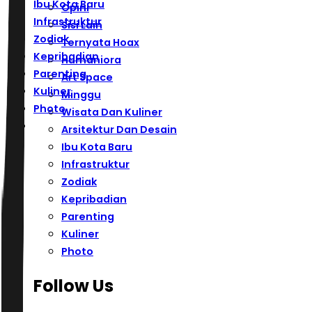
Ibu Kota Baru
Opini
Infrastruktur
Sisi Lain
Zodiak
Ternyata Hoax
Kepribadian
Humaniora
Parenting
Art Space
Kuliner
Minggu
Photo
Wisata Dan Kuliner
Arsitektur Dan Desain
Ibu Kota Baru
Infrastruktur
Zodiak
Kepribadian
Parenting
Kuliner
Photo
Follow Us