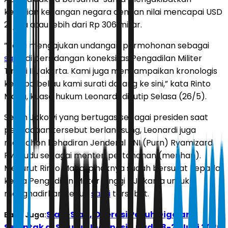
kerugian keuangan negara dengan nilai mencapai USD
21 juta atau lebih dari Rp 306 miliar.
”Kami mengajukan undangan permohonan sebagai
saksi
di persidangan koneksitas Pengadilan Militer
Tinggi II Jakarta. Kami juga menyampaikan kronologis
kenapa beliau kami surati datang ke sini,” kata Rinto
Maha, kuasa hukum Leonardi, dikutip Selasa (26/5).
Selain Jokowi yang bertugas sebagai presiden saat
pengadaan tersebut berlangsung, Leonardi juga
memohon kehadiran Jenderal TNI (Purn) Ryamizard
Ryacudu sebagai menteri pertahanan (menhan).
Menurut Rinto Maha, pihaknya sudah bersurat kepada
ketua Pengadilan Militer Tinggi II Jakarta untuk
menghadirkan kedua
saksi
tersebut.
Siap-Siap, Operasi Patuh Digelar
Baca Juga:
Serentak di Seluruh Indonesia pada 8-21 Juni 2026