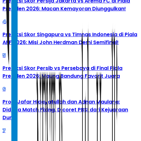
Prediksi Skor Persija Jakarta vs Arema FC di Piala
Presiden 2026: Macan Kemayoran Diunggulkan!
4
Prediksi Skor Singapura vs Timnas Indonesia di Piala
AFF 2026: Misi John Herdman Demi Semifinal!
5
Prediksi Skor Persib vs Persebaya di Final Piala
Presiden 2026: Maung Bandung Favorit Juara
6
Profil Jafar Hidayatullah dan Adnan Maulana:
Diduga Match Fixing, Dicoret PBSI dari Kejuaraan
Dunia
7