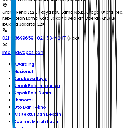
Graha Pena Lt.2 Jl. Raya Kby. Lama No.12, Grogol Utara, Kec.
Kebayoran Lama, Kota Jakarta Selatan, Daerah Khusus
Ibukota Jakarta 12210
021-53699659
|
021-5349207
(Fax)
info@jawapos.com
Awarding
Nasional
Surabaya Raya
Sepak Bola Indonesia
Sepak Bola Dunia
Ekonomi
Oto Dan Tekno
Arsitektur Dan Desain
Kabinet Merah Putih