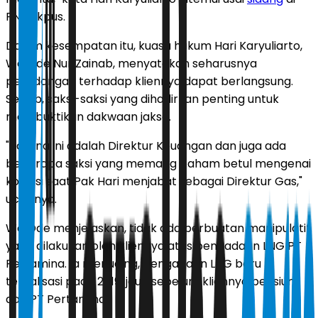
PN Jakpus.
Dalam kesempatan itu, kuasa hukum Hari Karyuliarto,
Wa Ode Nur Zainab, menyatakan seharusnya
persidangan terhadap kliennya dapat berlangsung.
Sebab, saksi-saksi yang dihadirkan penting untuk
membuktikan dakwaan jaksa.
"Karena ini adalah Direktur Keuangan dan juga ada
beberapa saksi yang memang paham betul mengenai
kondisi saat Pak Hari menjabat sebagai Direktur Gas,"
ucapnya.
Wa Ode menjelaskan, tidak ada perbuatan manipulatif
yang dilakukan oleh kliennya atas pengadaan LNG PT
Pertamina. Ia menuding, pengadaan LNG baru
terealisasi pada 2019, jauh sebelum kliennya pensiun
dari PT Pertamina.