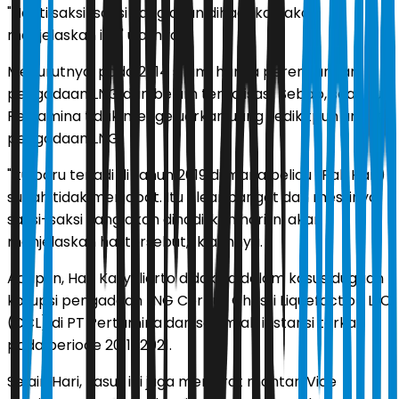
"Nanti saksi-saksi yang akan dihadirkan akan
menjelaskan itu," ujarnya.
Menurutnya, pada 2014 silam, hanya perencanaan
pengadaan LNG dan belum terealisasi. Sebab, saat itu
Pertamina tidak mengeluarkan uang sedikitpun untuk
pengadaan LNG.
"Itu baru terjadi di tahun 2019 di mana beliau (Pak Hari)
sudah tidak menjabat. Itu clear banget dan mestinya
saksi-saksi yang akan dihadirkan hari ini akan
menjelaskan hal tersebut," klaimnya.
Adapun, Hari Karyuliarto didakwa dalam kasus dugaan
korupsi pengadaan LNG Corpus Christi Liquefaction LLC
(CCL) di PT Pertamina dan sejumlah instansi terkait
pada periode 2011–2021.
Selain Hari, kasus ini juga menjerat mantan Vice