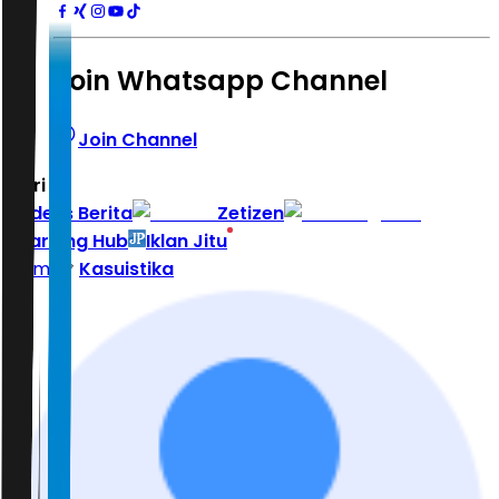
Join Whatsapp Channel
Join Channel
Hari ini
|
Indeks Berita
Zetizen
Learning Hub
Iklan Jitu
Home
Kasuistika