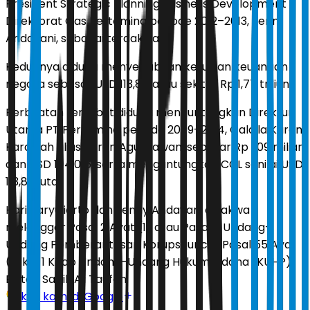
President Strategic Planning Business Development
Direktorat Gas Pertamina periode 2012–2013, Yenni
Andayani, sebagai terdakwa.
Keduanya diduga menyebabkan kerugian keuangan
negara sebesar USD 113,84 atau sekitar Rp 1,77 triliun.
Perbuatan tersebut diduga menguntungkan Direktur
Utama PT Pertamina periode 2009–2014, Galaila Karen
Kardinah alias Karen Agustiawan, sebesar Rp 1,09 miliar
dan USD 104.016, serta menguntungkan CCL senilai USD
113,84 juta.
Hari Karyuliarto dan Yenny Andayani didakwa
melanggar Pasal 2 Ayat (1) atau Pasal 3 Undang-
Undang Pemberantasan Korupsi juncto Pasal 55 Ayat
(1) ke-1 Kitab Undang-Undang Hukum Pidana (KUHP).
Editor:
Sabik Aji Taufan
Ikuti kami di Google