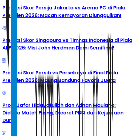
Prediksi Skor Persija Jakarta vs Arema FC di Piala
Presiden 2026: Macan Kemayoran Diunggulkan!
4
Prediksi Skor Singapura vs Timnas Indonesia di Piala
AFF 2026: Misi John Herdman Demi Semifinal!
5
Prediksi Skor Persib vs Persebaya di Final Piala
Presiden 2026: Maung Bandung Favorit Juara
6
Profil Jafar Hidayatullah dan Adnan Maulana:
Diduga Match Fixing, Dicoret PBSI dari Kejuaraan
Dunia
7