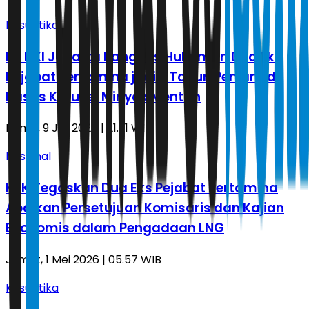
Kasuistika
PT DKI Jakarta Pangkas Hukuman Dua Eks
Pejabat Pertamina jadi 7 Tahun Penjara di
Kasus Korupsi Minyak Mentah
Kamis, 9 Juli 2026 | 21.21 WIB
Nasional
KPK Tegaskan Dua Eks Pejabat Pertamina
Abaikan Persetujuan Komisaris dan Kajian
Ekonomis dalam Pengadaan LNG
Jumat, 1 Mei 2026 | 05.57 WIB
Kasuistika