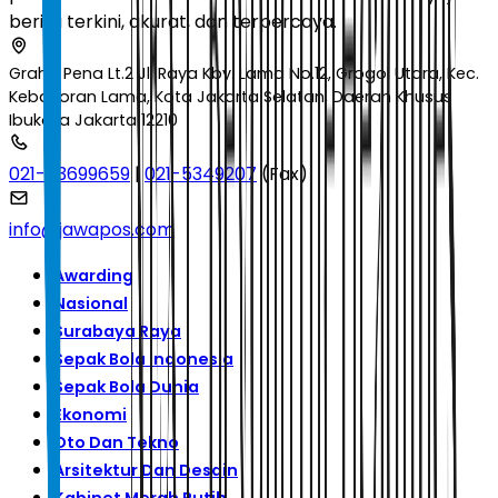
berita terkini, akurat, dan terpercaya.
Graha Pena Lt.2 Jl. Raya Kby. Lama No.12, Grogol Utara, Kec.
Kebayoran Lama, Kota Jakarta Selatan, Daerah Khusus
Ibukota Jakarta 12210
021-53699659
|
021-5349207
(Fax)
info@jawapos.com
Awarding
Nasional
Surabaya Raya
Sepak Bola Indonesia
Sepak Bola Dunia
Ekonomi
Oto Dan Tekno
Arsitektur Dan Desain