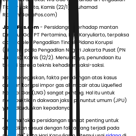
Tipikor Jakarta, Kamis (22/1) (Muhamad
Ridwan/JawaPos.com)
JawaPos.com
- Persidangan terhadap mantan
Direktur Gas PT Pertamina, Hari Karyuliarto, terpaksa
ditunda oleh Pengadilan Tindak Pidana Korupsi
(Tipikor) pada Pengadilan Negeri Jakarta Pusat (PN
Jakpus), Kamis (12/2). Menurutnya, penundaan itu
terjadi karena teknis kehadiran saksi-saksi.
Hari menegaskan, fakta persidangan atas kasus
dugaan korupsi impor gas alam cair atau Liquefied
Natural Gas (LNG) sangat penting. Hal itu untuk
membuktikan dakwaan jaksa penuntut umum (JPU)
yang dituduhkan kepadanya.
"Karena fakta persidangan sangat penting untuk
dibuktikan sesuai dengan fakta yang terjadi pada
masa itu," kata Hari Karyuliarto ditemui usai
sidang
di