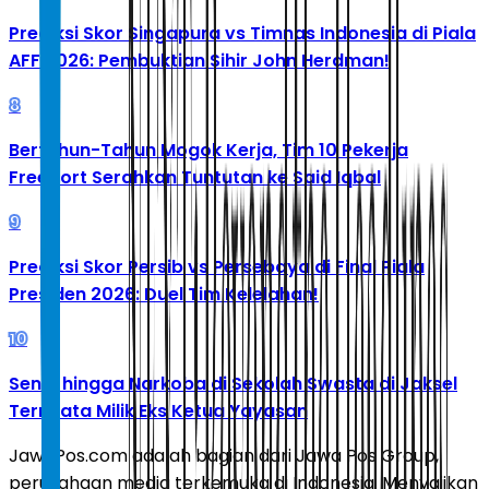
Prediksi Skor Singapura vs Timnas Indonesia di Piala
AFF 2026: Pembuktian Sihir John Herdman!
8
Bertahun-Tahun Mogok Kerja, Tim 10 Pekerja
Freeport Serahkan Tuntutan ke Said Iqbal
9
Prediksi Skor Persib vs Persebaya di Final Piala
Presiden 2026: Duel Tim Kelelahan!
10
Senpi hingga Narkoba di Sekolah Swasta di Jaksel
Ternyata Milik Eks Ketua Yayasan
JawaPos.com adalah bagian dari Jawa Pos Group,
perusahaan media terkemuka di Indonesia. Menyajikan