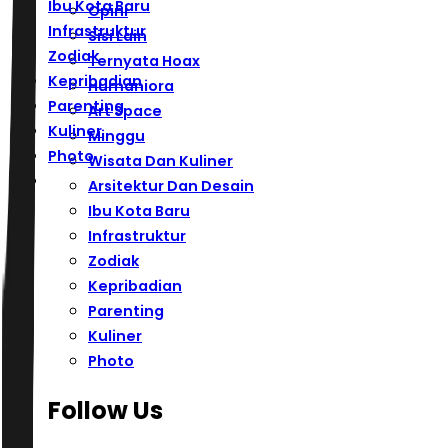
Ibu Kota Baru
Opini
Infrastruktur
Sisi Lain
Zodiak
Ternyata Hoax
Kepribadian
Humaniora
Parenting
Art Space
Kuliner
Minggu
Photo
Wisata Dan Kuliner
Arsitektur Dan Desain
Ibu Kota Baru
Infrastruktur
Zodiak
Kepribadian
Parenting
Kuliner
Photo
Follow Us