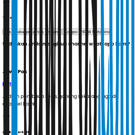
Tags
eks pejabat pertamina
sidang
Korupsi LNG di Pertamina
Sudahkah Anda mengikuti channel whatsapp kami?
Jawa Pos
Ikuti
Jadilah pembaca setia, gabung sekarang juga di
channel kami!
Artikel Terkait