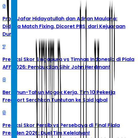
6
Profil Jafar Hidayatullah dan Adnan Maulana:
Diduga Match Fixing, Dicoret PBSI dari Kejuaraan
Dunia
7
Prediksi Skor Singapura vs Timnas Indonesia di Piala
AFF 2026: Pembuktian Sihir John Herdman!
8
Bertahun-Tahun Mogok Kerja, Tim 10 Pekerja
Freeport Serahkan Tuntutan ke Said Iqbal
9
Prediksi Skor Persib vs Persebaya di Final Piala
Presiden 2026: Duel Tim Kelelahan!