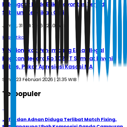
Pelanggar Kode Etik, Mayoritas Terjadi
Sebelum Kenaikan Gaji
Jumat, 31 Juli 2026 | 23.02 WIB
Kasuistika
WN Tiongkok Penambang Emas Ilegal
Rugikan Negara Rp 1,020 T Sempat Divonis
Bebas, Pakar Apresiasi Kasasi MA
Senin, 23 Februari 2026 | 21.35 WIB
Terpopuler
1
Jafar dan Adnan Diduga Terlibat Match Fixing,
PBSI Langsung Ubah Komposisi Ganda Campuran