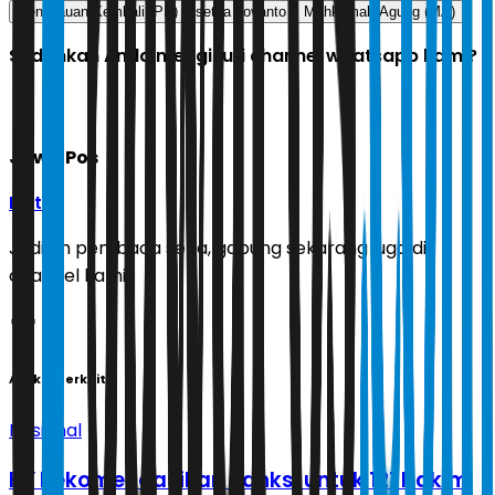
Peninjauan Kembali (PK)
setya novanto
Mahkamah Agung (MA)
Sudahkah Anda mengikuti channel whatsapp kami?
Jawa Pos
Ikuti
Jadilah pembaca setia, gabung sekarang juga di
channel kami!
Artikel Terkait
Nasional
KY Rekomendasikan Sanksi untuk 121 Hakim