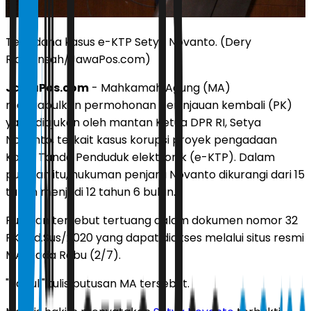
Terpidana kasus e-KTP Setya Novanto. (Dery
Ridwansah/JawaPos.com)
JawaPos.com
- Mahkamah Agung (MA)
mengabulkan permohonan peninjauan kembali (PK)
yang diajukan oleh mantan Ketua DPR RI, Setya
Novanto, terkait kasus korupsi proyek pengadaan
Kartu Tanda Penduduk elektronik (e-KTP). Dalam
putusan itu, hukuman penjara Novanto dikurangi dari 15
tahun menjadi 12 tahun 6 bulan.
Putusan tersebut tertuang dalam dokumen nomor 32
PK/Pid.Sus/2020 yang dapat diakses melalui situs resmi
MA, pada Rabu (2/7).
"Kabul," tulis putusan MA tersebut.