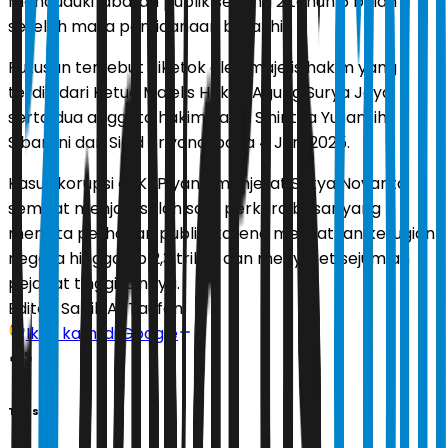
menduduki jabatan publik selama 2 tahun 6 bulan
setelah masa pemidanaan berakhir.
Putusan tersebut diketok oleh majelis hakim yang
terdiri dari Ketua Majelis Hakim Agung Surya Jaya,
serta dua anggota hakim yakni Sinintha Yuliansih
Sibarani dan Sigid Triyono, pada 4 Juni 2025.
Kasus korupsi e-KTP yang menjerat Setya Novanto
sempat menjadi salah satu perkara besar yang
menyita perhatian publik, karena melibatkan kerugian
negara hingga Rp 2,3 triliun dan menyeret sejumlah
pejabat tinggi lainnya.
Editor:
Sabik Aji Taufan
Ikuti kami di Google
Tags