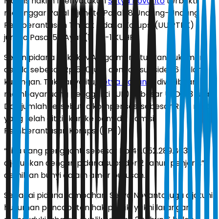
Majelis hakim menyatakan
Setya Novanto
terbukti
melanggar Pasal 3 juncto Pasal 18 Undang-Undang
Pemberantasan Tindak Pidana Korupsi (UU PTPK)
juncto Pasal 55 Ayat (1) ke-1 KUHP.
Selain pidana pokok, MA juga menjatuhkan hukuman
denda sebesar Rp 500 juta dengan subsider 6 bulan
kurungan. Tak hanya itu,
Setya Novanto
diwajibkan
membayar uang pengganti (UP) sebesar USD 7,3 juta.
Dari jumlah tersebut, dikompensasi sebesar Rp 5 miliar
yang telah dititipkan ke penyidik Komisi
Pemberantasan Korupsi (KPK).
“Sisa uang pengganti sebesar Rp 49.052.289.803
dijatuhkan dengan pidana subsider 2 tahun penjara,”
demikian bunyi dalam amar putusan.
Sebagai pidana tambahan, Setya Novanto juga dijatuhi
hukuman pencabutan hak politik, yakni larangan