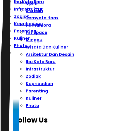
Ibu Kota Baru
Opini
Infrastruktur
Sisi Lain
Zodiak
Ternyata Hoax
Kepribadian
Humaniora
Parenting
Art Space
Kuliner
Minggu
Photo
Wisata Dan Kuliner
Arsitektur Dan Desain
Ibu Kota Baru
Infrastruktur
Zodiak
Kepribadian
Parenting
Kuliner
Photo
Follow Us