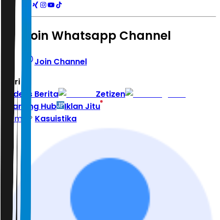
Join Whatsapp Channel
Join Channel
Hari ini
|
Indeks Berita
Zetizen
Learning Hub
Iklan Jitu
Home
Kasuistika