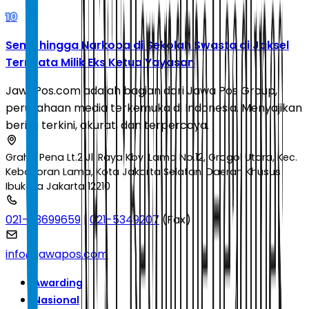
10
Senpi hingga Narkoba di Sekolah Swasta di Jaksel
Ternyata Milik Eks Ketua Yayasan
JawaPos.com adalah bagian dari Jawa Pos Group,
perusahaan media terkemuka di Indonesia. Menyajikan
berita terkini, akurat, dan terpercaya.
Graha Pena Lt.2 Jl. Raya Kby. Lama No.12, Grogol Utara, Kec.
Kebayoran Lama, Kota Jakarta Selatan, Daerah Khusus
Ibukota Jakarta 12210
021-53699659
|
021-5349207
(Fax)
info@jawapos.com
Awarding
Nasional