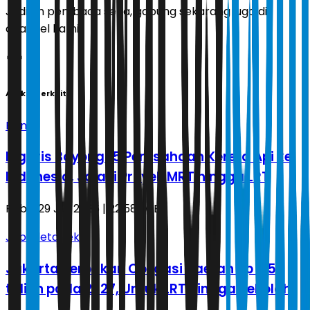
Jadilah pembaca setia, gabung sekarang juga di
channel kami!
Artikel Terkait
Bisnis
Inggris Boyong 15 Perusahaan Kereta Api ke
Indonesia, Jajaki Proyek MRT hingga LRT
Rabu, 29 Juli 2026 | 22.58 WIB
Jabodetabek
Jakarta Terbitkan Obligasi Daerah Rp 3,5
triliun pada 2027, Untuk LRT hingga Sekolah