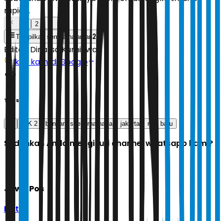
rupiah.
1
2
2
Tampilkan semua halaman
Editor:
Dinarsa Kurniawan
Ikuti kami di Google
Tags
lrt
PIK 2
bandara soekarna hatta
jakarta
rute baru
Sudahkah Anda mengikuti channel whatsapp kami?
Jawa Pos
Ikuti