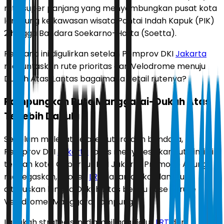
rute super panjang yang menyambungkan pusat kota
langsung ke kawasan wisata Pantai Indah Kapuk (PIK)
2 hingga Bandara Soekarno-Hatta (Soetta).
Rencana ini digulirkan setelah Pemprov DKI
Jakarta
menuntaskan rute prioritas dari Velodrome menuju
Dukuh Atas. Lantas bagaimana detail rutenya?
Rampungkan Rute Manggarai-Dukuh Atas
Terlebih Dahulu
Sebelum melesat ke area utara dan bandara,
Pemprov DKI
Jakarta
fokus menyelesaikan rute inti di
tengah kota. Gubernur DKI Jakarta Pramono Anung
menegaskan, proyek
LRT
Jakarta akan langsung
diteruskan hingga Dukuh Atas begitu Fase 1B rute
Velodrome-Manggarai rampung.
Langkah strategis ini diambil agar jalur
LRT
dari