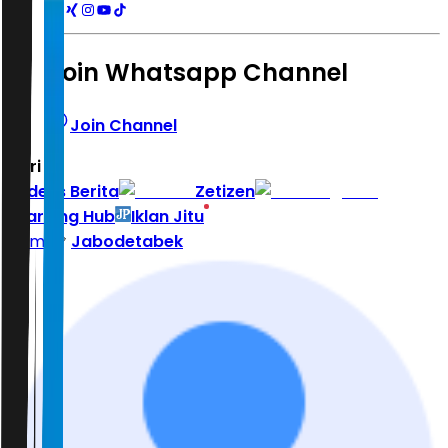
Join Whatsapp Channel
Join Channel
Hari ini
|
Indeks Berita
Zetizen
Learning Hub
Iklan Jitu
Home
Jabodetabek