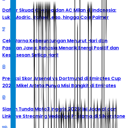
Daftar Skuad Chelsea dan AC Milan di Indonesia:
Luka Modric, Rafael Leao, hingga Cole Palmer
7
Cek Warna Keberuntungan Menurut Hari dan
Pasaran Jawa: Rahasia Menarik Energi Positif dan
Kesuksesan Setiap Hari!
8
Prediksi Skor Arsenal vs Dortmund di Emirates Cup
2026: Mikel Arteta Punya Misi Bangkit di Emirates
9
Siaran Tunda Moto3 Inggris 2026! Ini Jadwal dan
Link Live Streaming Veda Ega Pratama di Silverstone
10