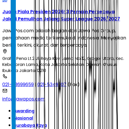
Juara Piala Presiden 2026! 3 Pemain Persebaya
Jalani Pemulihan Jelang Super League 2026/2027
JawaPos.com adalah bagian dari Jawa Pos Group,
perusahaan media terkemuka di Indonesia. Menyajikan
berita terkini, akurat, dan terpercaya.
Graha Pena Lt.2 Jl. Raya Kby. Lama No.12, Grogol Utara, Kec.
Kebayoran Lama, Kota Jakarta Selatan, Daerah Khusus
Ibukota Jakarta 12210
021-53699659
|
021-5349207
(Fax)
info@jawapos.com
Awarding
Nasional
Surabaya Raya