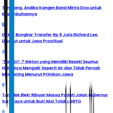
Tumbang, Andika Kangen Band Minta Doa untuk
Kesembuhannya
3
Doktif Bongkar Transfer Rp 9 Juta Richard Lee,
Disebut untuk Jasa Prostitusi
4
'Tibo Sri': 7 Weton yang Memiliki Rezeki Seumur
Hidupnya Mengalir Seperti Air dan Tidak Pernah
Mengering Menurut Primbon Jawa
5
Tumplek Blek! Ribuan Massa Padati Jalan Gubernur
Surabaya untuk Ikuti Aksi Tolak LGBTQ
6