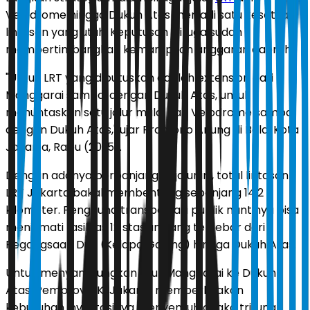
Velodrome hingga Dukuh Atas menjadi satu kesatuan
lintasan yang utuh. Keputusan ini juga sudah
mempertimbangkan kemampuan anggaran daerah.
"Untuk LRT yang diputuskan adalah extension dari
Manggarai sampai dengan Dukuh Atas, untuk
menuntaskan satu jalur mulai dari Velodrome sampai
dengan Dukuh Atas," ujar Pramono Anung di Balai Kota
Jakarta, Rabu (20/5).
Dengan adanya perpanjangan jalur ini, total lintasan
LRT Jakarta bakal membentang sepanjang 14,2
kilometer. Pengguna transportasi publik nantinya bisa
menikmati fasilitas 12 stasiun yang tersebar dari
Pegangsaan Dua (Kelapa Gading) hingga Dukuh Atas.
Untuk menyambungkan jalur Manggarai ke Dukuh
Atas, Pemprov DKI Jakarta memperkirakan
kebutuhan investasinya menyentuh angka triliunan