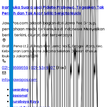
Iran Buka Suara usai Pidato Prabowo, Tegaskan Tak
Pernah dan Tak Akan Miliki Senjata Nuklir
JawaPos.com adalah bagian dari Jawa Pos Group,
perusahaan media terkemuka di Indonesia. Menyajikan
berita terkini, akurat, dan terpercaya.
Graha Pena Lt.2 Jl. Raya Kby. Lama No.12, Grogol Utara, Kec.
Kebayoran Lama, Kota Jakarta Selatan, Daerah Khusus
Ibukota Jakarta 12210
021-53699659
|
021-5349207
(Fax)
info@jawapos.com
Awarding
Nasional
Surabaya Raya