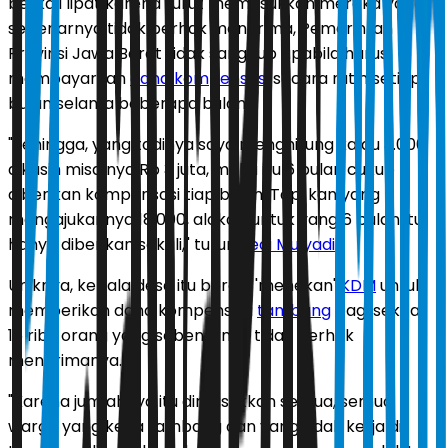
berkali lipat karena turut memasukkan mereka yang
sebenarnya tidak berhak menerima, Pemerintah
Provinsi Jawa Barat tidak sanggup apabila harus
membayarkan
dana kompensasi
secara rutin setiap
bulan selama beberapa bulan.
"Sehingga, yang tadinya saya menghitung kalau 3.000
dikasih misalnya Rp 3 juta, maka itu 6 bulan cukup
diberikan kompensasi tiap bulan. Tapi kan yang
mengajukannya 18.000, alokasi untuk yang 6 bulan itu
hanya diberikan sekali," tutur
Dedi Mulyadi
.
Uniknya, kepala desa itu berani 'menekan'
KDM
untuk
memberikan dana kompensasi
tambang
bagi sekitar
15 ribu orang yang sebenarnya tidak berhak
menerimanya.
"Karena jumlahnya itu dimasukkan semua, semua
warga yang kerja tambang dan yang tidak kerja di