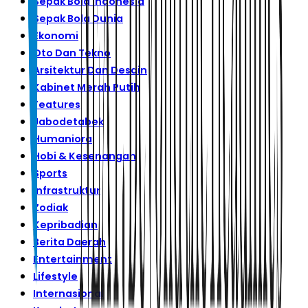
Sepak Bola Indonesia
Sepak Bola Dunia
Ekonomi
Oto Dan Tekno
Arsitektur Dan Desain
Kabinet Merah Putih
Features
Jabodetabek
Humaniora
Hobi & Kesenangan
Sports
Infrastruktur
Zodiak
Kepribadian
Berita Daerah
Entertainment
Lifestyle
Internasional