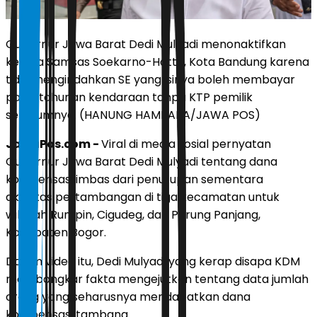
Gubernur Jawa Barat Dedi Mulyadi menonaktifkan
kepala Samsas Soekarno-Hatta, Kota Bandung karena
tidaj mengindahkan SE yang isinya boleh membayar
pajak tahunan kendaraan tanpa KTP pemilik
sebelumnya. (HANUNG HAMBARA/JAWA POS)
JawaPos.com -
Viral di media sosial pernyatan
Gubernur Jawa Barat Dedi Mulyadi tentang dana
kompensasi imbas dari penutupan sementara
aktivitas pertambangan di tiga kecamatan untuk
wilayah Rumpin, Cigudeg, dan Parung Panjang,
Kabupaten Bogor.
Dalam video itu, Dedi Mulyadi yang kerap disapa KDM
membongkar fakta mengejutkan tentang data jumlah
orang yang seharusnya mendapatkan dana
kompensasi tambang.