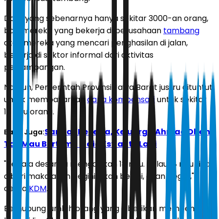
Data yang sebenarnya hanya sekitar 3000-an orang,
baik mereka yang bekerja di perusahaan
tambang
atau mereka yang mencari penghasilan di jalan,
bekerja di sektor informal dari aktivitas
pertambangan.
Namun, Pemerintah Provinsi Jawa Barat justru dituntut
untuk membayarkan
dana kompensasi
untuk sekitar
18 ribu orang.
Sangat Kecewa, Keluarga Ahmad Dhani
Baca Juga:
Tak Mau Bertemu Maia Estianty Lagi
"Kepala desanya mengajukan 18 ribu. Kalau 18 ribu tidak
diberi maka akan begini, akan begini, akan begini,"
cerita
KDM
.
Berhubung jumlah orang yang diberikan membengkak