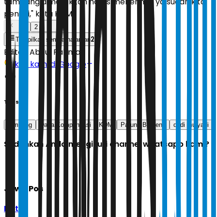
tambang dimasukkan harus menerima, ya sudah kita
penuhi," kata KDM.
1
2
2
Tampilkan semua halaman
Editor:
Abdul Rahman
Ikuti kami di Google
Tags
tambang
Dana Kompensasi
KDM
Parung Banteng
dedi mulyadi
Sudahkah Anda mengikuti channel whatsapp kami?
Jawa Pos
Ikuti