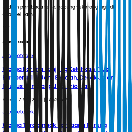
Jadilah pembaca setia, gabung sekarang juga di
channel kami!
Artikel Terkait
Jabodetabek
Warga Parung Panjang Keluhkan Truk
Beroperasi di Jam Sekolah, Desak Jalan
Khusus Tambang Jadi Prioritas
Kamis, 7 Mei 2026 | 17.52 WIB
Jabodetabek
Warga Terdampak Tambang Parung