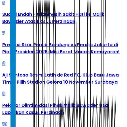
6
Suami Endah Fitrianingsih Sakit Hati ke Malik
Bawazier Atas Kasus Perzinaan
7
Prediksi Skor Persib Bandung vs Persija Jakarta di
Piala Presiden 2026: Misi Berat Macan Kemayoran!
8
Aji Santoso Resmi Latih de Red FC, Klub Baru Jawa
Timur Pilih Stadion Gelora 10 November Surabaya
9
Pelapor Diintimidasi Pihak Malik Bawazier Usai
Laporkan Kasus Perzinaan
10