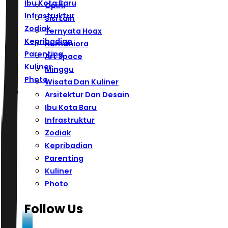
Ibu Kota Baru
Opini
Infrastruktur
Sisi Lain
Zodiak
Ternyata Hoax
Kepribadian
Humaniora
Parenting
Art Space
Kuliner
Minggu
Photo
Wisata Dan Kuliner
Arsitektur Dan Desain
Ibu Kota Baru
Infrastruktur
Zodiak
Kepribadian
Parenting
Kuliner
Photo
Follow Us