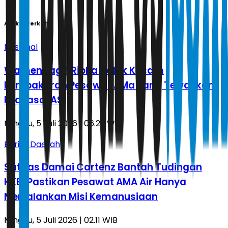
Artikel Terkait
Nasional
Wamendagri Ribka Haluk Kecam
Pembakaran Pesawat AMa yang Tewaskan
Pilot asal AS
Minggu, 5 Juli 2026 | 06.23 WIB
Berita Daerah
Satgas Damai Cartenz Bantah Tudingan
KKB, Pastikan Pesawat AMA Air Hanya
Menjalankan Misi Kemanusiaan
Minggu, 5 Juli 2026 | 02.11 WIB