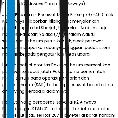
Pesawat K2 Airways Cargo. (K2 Airways)
JawaPos.com
- Pesawat kargo Boeing 737-400 milik
K2 Airways dilaporkan hilang saat menjalankan
penerbangan dari Sharjah, Uni Emirat Arab; menuju
Karachi, Pakistan; Selasa (7/7) malam waktu
setempat. Sebelum putus kontak, awak pesawat
sempat melaporkan adanya gangguan pada sistem
navigasi kepada pengatur lalu lintas udara.
Hingga saat ini, otoritas Pakistan belum memastikan
pesawat tersebut jatuh. Fokus utama pemerintah
masih tertuju pada operasi pencarian dan
penyelamatan (SAR) terhadap pesawat beserta lima
awak yang berada di dalamnya.
Pesawat yang beroperasi sebagai K2 Airways
Penerbangan KTA1732 itu terakhir terdeteksi sekitar
155 mil laut atau sekitar 287 kilometer di barat Karachi,