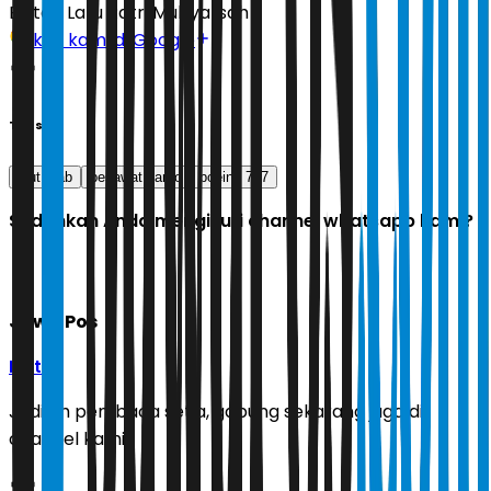
Editor:
Latu Ratri Mubyarsah
Ikuti kami di Google
Tags
laut arab
pesawat kargo
boeing 737
Sudahkah Anda mengikuti channel whatsapp kami?
Jawa Pos
Ikuti
Jadilah pembaca setia, gabung sekarang juga di
channel kami!