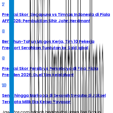
7
Prediksi Skor Singapura vs Timnas Indonesia di Piala
AFF 2026: Pembuktian Sihir John Herdman!
8
Bertahun-Tahun Mogok Kerja, Tim 10 Pekerja
Freeport Serahkan Tuntutan ke Said Iqbal
9
Prediksi Skor Persib vs Persebaya di Final Piala
Presiden 2026: Duel Tim Kelelahan!
10
Senpi hingga Narkoba di Sekolah Swasta di Jaksel
Ternyata Milik Eks Ketua Yayasan
JawaPos.com adalah bagian dari Jawa Pos Group,