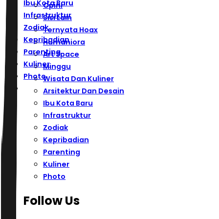
Ibu Kota Baru
Opini
Infrastruktur
Sisi Lain
Zodiak
Ternyata Hoax
Kepribadian
Humaniora
Parenting
Art Space
Kuliner
Minggu
Photo
Wisata Dan Kuliner
Arsitektur Dan Desain
Ibu Kota Baru
Infrastruktur
Zodiak
Kepribadian
Parenting
Kuliner
Photo
Follow Us