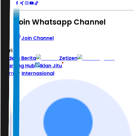
Join Whatsapp Channel
Join Channel
Hari ini
|
Indeks Berita
Zetizen
Learning Hub
Iklan Jitu
Home
Internasional