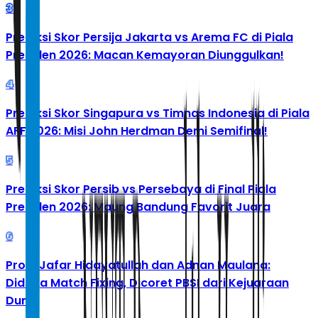
3
Prediksi Skor Persija Jakarta vs Arema FC di Piala
Presiden 2026: Macan Kemayoran Diunggulkan!
4
Prediksi Skor Singapura vs Timnas Indonesia di Piala
AFF 2026: Misi John Herdman Demi Semifinal!
5
Prediksi Skor Persib vs Persebaya di Final Piala
Presiden 2026: Maung Bandung Favorit Juara
6
Profil Jafar Hidayatullah dan Adnan Maulana:
Diduga Match Fixing, Dicoret PBSI dari Kejuaraan
Dunia