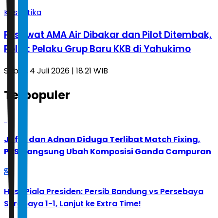
Kasuistika
Pesawat AMA Air Dibakar dan Pilot Ditembak,
Polisi: Pelaku Grup Baru KKB di Yahukimo
Sabtu, 4 Juli 2026 | 18.21 WIB
Terpopuler
1
Jafar dan Adnan Diduga Terlibat Match Fixing,
PBSI Langsung Ubah Komposisi Ganda Campuran
2
Hasil Piala Presiden: Persib Bandung vs Persebaya
Surabaya 1-1, Lanjut ke Extra Time!