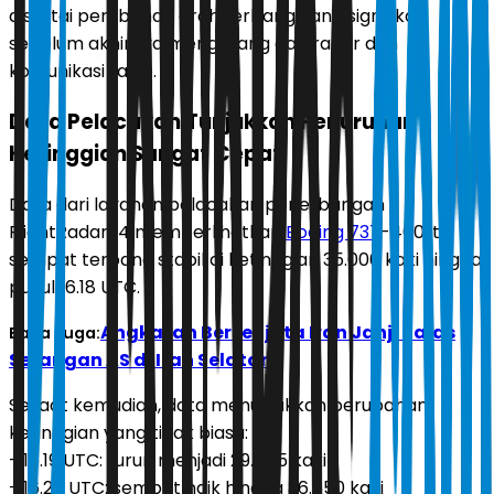
disertai perubahan arah terbang yang signifikan
sebelum akhirnya menghilang dari radar dan
komunikasi radio.
Data Pelacakan Tunjukkan Penurunan
Ketinggian Sangat Cepat
Data dari layanan pelacakan penerbangan
FlightRadar24 memperlihatkan
Boeing 737
-400 itu
sempat terbang stabil di ketinggian 35.000 kaki hingga
pukul 16.18 UTC.
Angkatan Bersenjata Iran Janji Balas
Baca Juga:
Serangan AS di Iran Selatan
Sesaat kemudian, data menunjukkan perubahan
ketinggian yang tidak biasa:
- 16.19 UTC: turun menjadi 29.475 kaki
- 16.20 UTC: sempat naik hingga 36.650 kaki