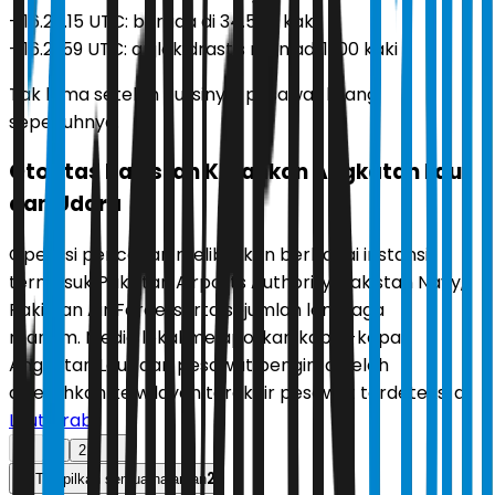
- 16.20.15 UTC: berada di 34.575 kaki
- 16.21.59 UTC: anjlok drastis menjadi 1.100 kaki
Tak lama setelah itu, sinyal pesawat hilang
sepenuhnya.
Otoritas Pakistan Kerahkan Angkatan Laut
dan Udara
Operasi pencarian melibatkan berbagai instansi,
termasuk Pakistan Airports Authority, Pakistan Navy,
Pakistan Air Force, serta sejumlah lembaga
maritim. Media lokal melaporkan kapal-kapal
Angkatan Laut dan pesawat pengintai telah
dikerahkan ke wilayah terakhir pesawat terdeteksi di
Laut Arab
.
1
2
2
Tampilkan semua halaman