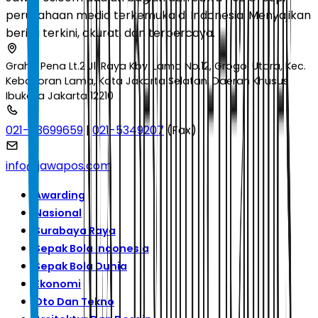
perusahaan media terkemuka di Indonesia. Menyajikan
berita terkini, akurat, dan terpercaya.
Graha Pena Lt.2 Jl. Raya Kby. Lama No.12, Grogol Utara, Kec.
Kebayoran Lama, Kota Jakarta Selatan, Daerah Khusus
Ibukota Jakarta 12210
021-53699659
|
021-5349207
(Fax)
info@jawapos.com
Awarding
Nasional
Surabaya Raya
Sepak Bola Indonesia
Sepak Bola Dunia
Ekonomi
Oto Dan Tekno