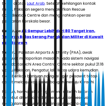
tepat di atas
Laut Arab
. Setelah kehilangan kontak
radar, Pakistan segera mengaktifkan Rescue
Coordination Centre dan mengerahkan operasi
pencarian berskala besar.
AS Gempur Lebih dari 80 Target Iran,
Baca Juga:
Teheran Balas Serang Pangkalan Militer di Kuwait
dan Bahrain
Menurut Pakistan Airports Authority (PAA), awak
pesawat melaporkan masalah pada sistem navigasi
kepada Karachi Area Control Centre sekitar pukul 21.18
waktu Pakistan. Pengatur lalu lintas udara kemudian
memberikan bantuan navigasi agar pesawat tetap
dapat melanjutkan penerbangan menuju Karachi.
Namun, hanya sekitar tiga menit setelah laporan
tersebut diterima, radar menunjukkan pesawat
mengalami penurunan ketinggian secara drastis