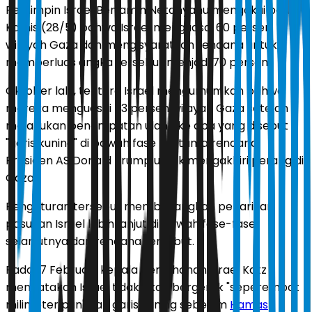
Pemimpin Israel Benjamin Netanyahu mengakui pada
Kamis (28/5) bahwa Israel menguasai 60 persen
wilayah Gaza dan mengisyaratkan rencana untuk
memperluas angka tersebut menjadi 70 persen.
Oktober lalu, tentara Israel mengumumkan bahwa
mereka menguasai 53 persen wilayah Gaza setelah
melakukan penempatan ulang ke apa yang disebut
"garis kuning" di bawah fase pertama rencana
Presiden AS Donald Trump untuk mengakhiri perang di
Gaza.
Pengaturan tersebut membayangkan penarikan
pasukan Israel lebih lanjut di bawah fase-fase
selanjutnya dari rencana tersebut.
Pada 17 Februari, kepala pertahanan Israel Katz
mengatakan Israel tidak akan bergerak "seperempat
milimeter pun" dari garis kuning sebelum
Hamas