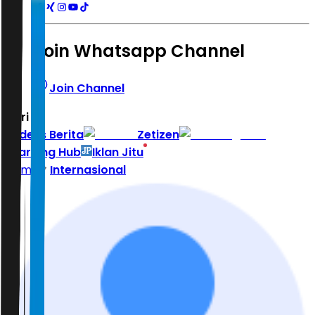
Join Whatsapp Channel
Join Channel
Hari ini
|
Indeks Berita
Zetizen
Learning Hub
Iklan Jitu
Home
Internasional