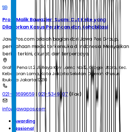
10
Profil Malik Bawazier, Suami Cut Keke yang
Dilaporkan Kasus Perzinaan dan Kohabitasi
JawaPos.com adalah bagian dari Jawa Pos Group,
perusahaan media terkemuka di Indonesia. Menyajikan
berita terkini, akurat, dan terpercaya.
Graha Pena Lt.2 Jl. Raya Kby. Lama No.12, Grogol Utara, Kec.
Kebayoran Lama, Kota Jakarta Selatan, Daerah Khusus
Ibukota Jakarta 12210
021-53699659
|
021-5349207
(Fax)
info@jawapos.com
Awarding
Nasional