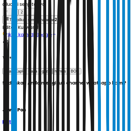
dilucuti senjatanya.
1
2
2
Tampilkan semua halaman
Editor:
Kuswandi
Ikuti kami di Google
Tags
Israel Caplok Gaza
gaza
hamas
BOP
Sudahkah Anda mengikuti channel whatsapp kami?
Jawa Pos
Ikuti