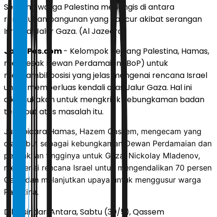
Seorang warga Palestina menangis di antara
reruntuhan bangunan yang hancur akibat serangan
Israel di Jalur Gaza. (Al Jazeera)
JawaPos.com
- Kelompok pejuang Palestina, Hamas,
mendesak Dewan Perdamaian (BoP) untuk
mengambil posisi yang jelas mengenai rencana Israel
untuk memperluas kendali atas Jalur Gaza. Hal ini
dikemukakan untuk mengkritik kebungkaman badan
tersebut atas masalah itu.
Juru bicara Ham
as, Hazem Qassem, mengecam yang
dia sebut sebagai kebungkaman Dewan Perdamaian dan
perwakilan tingginya untuk Gaza, Nickolay Mladenov,
mengenai rencana Israel untuk mengendalikan 70 persen
Gaza dan melanjutkan upaya untuk menggusur warga
Palestina.
Dilansir dari Antara, Sabtu (30/5), Qassem