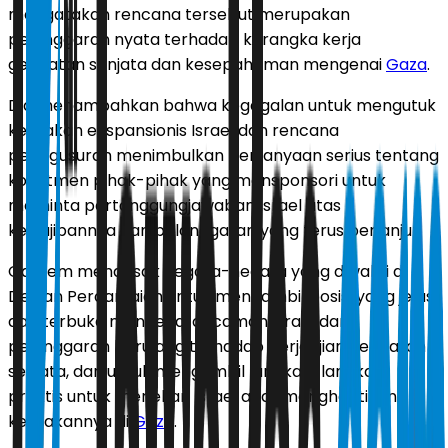
mengatakan rencana tersebut merupakan
pelanggaran nyata terhadap kerangka kerja
gencatan senjata dan kesepahaman mengenai
Gaza
.
Dia menambahkan bahwa kegagalan untuk mengutuk
kebijakan ekspansionis Israel dan rencana
penggusuran menimbulkan pertanyaan serius tentang
komitmen pihak-pihak yang mensponsori untuk
meminta pertanggungjawaban Israel atas
kewajibannya dan pelanggaran yang terus berlanjut.
Qassem mendesak negara-negara yang diwakili di
Dewan Perdamaian untuk mengambil posisi yang jelas
dan terbuka mengenai ancaman Israel dan
pelanggaran berulang terhadap perjanjian gencatan
senjata, dan untuk mengambil langkah-langkah
praktis untuk menekan Israel agar menghentikan
kebijakannya di
Gaza
.