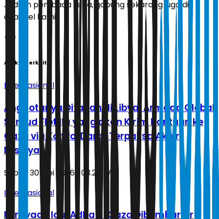
Jadilah pembaca setia, gabung sekarang juga di
channel kami!
Artikel Terkait
Internasional
Anggotanya Ditahan di Libya, Armada Global
Sumud Flotilla yang akan Kirim Bantuan ke
Gaza via Konvoi Darat Terpaksa Akhiri
Misinya
Sabtu, 30 Mei 2026 | 03.28 WIB
Internasional
Perayaan Idul Adha di Gaza Dibombardir