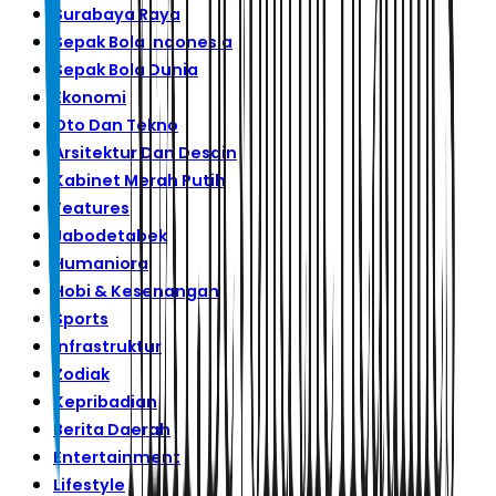
Surabaya Raya
Sepak Bola Indonesia
Sepak Bola Dunia
Ekonomi
Oto Dan Tekno
Arsitektur Dan Desain
Kabinet Merah Putih
Features
Jabodetabek
Humaniora
Hobi & Kesenangan
Sports
Infrastruktur
Zodiak
Kepribadian
Berita Daerah
Entertainment
Lifestyle