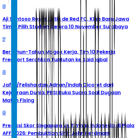
6
Aji Santoso Resmi Latih de Red FC, Klub Baru Jawa
Timur Pilih Stadion Gelora 10 November Surabaya
7
Bertahun-Tahun Mogok Kerja, Tim 10 Pekerja
Freeport Serahkan Tuntutan ke Said Iqbal
8
Jafar/Felisha dan Adnan/Indah Dicoret dari
Kejuaraan Dunia, PBSI Buka Suara Soal Dugaan
Match Fixing
9
Prediksi Skor Singapura vs Timnas Indonesia di Piala
AFF 2026: Pembuktian Sihir John Herdman!