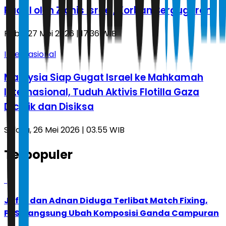
Rudal oleh Zionis Israel, Korban Berguguran
Rabu, 27 Mei 2026 | 17.36 WIB
Internasional
Malaysia Siap Gugat Israel ke Mahkamah
Internasional, Tuduh Aktivis Flotilla Gaza
Diculik dan Disiksa
Selasa, 26 Mei 2026 | 03.55 WIB
Terpopuler
1
Jafar dan Adnan Diduga Terlibat Match Fixing,
PBSI Langsung Ubah Komposisi Ganda Campuran