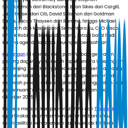
Schwarzman dari Blackstone, Brian Sikes dari Cargill,
Jane Fraser dari Citi, David Solomon dari Goldman
Sachs, Jacob Thaysen dari Illumina, hingga Michael
Miebach dari Mastercard. Sementara itu, CEO Cisco
Chuck Robbins disebut diundang, tetapi batal hadir
karena agenda laporan keuangan perusahaan.
Kunjungan
ini menjadi ujian penting bagi gencatan
perang dagang yang masih rapuh antara Washington
dan Beijing. Sebelumnya, kedua negara sempat saling
memberlakukan tarif lebih dari 100 persen terhadap
sejumlah produk sebelum akhirnya ditangguhkan usai
pertemuan Trump dan Xi di Korea Selatan pada
Oktober 2025.
Reuters melaporkan pemerintah AS dan
Tiongkok
diperkirakan akan membentuk forum baru untuk
memfasilitasi perdagangan dan investasi bilateral.