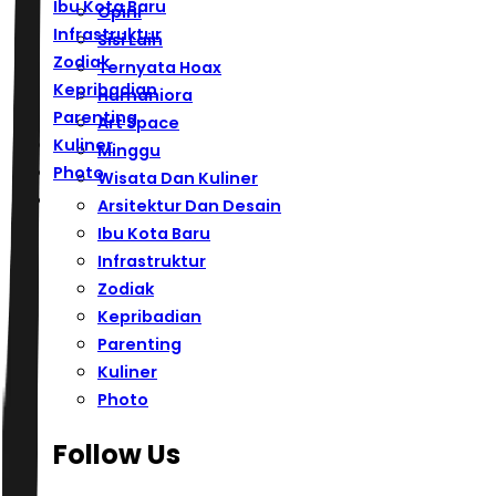
Ibu Kota Baru
Opini
Infrastruktur
Sisi Lain
Zodiak
Ternyata Hoax
Kepribadian
Humaniora
Parenting
Art Space
Kuliner
Minggu
Photo
Wisata Dan Kuliner
Arsitektur Dan Desain
Ibu Kota Baru
Infrastruktur
Zodiak
Kepribadian
Parenting
Kuliner
Photo
Follow Us