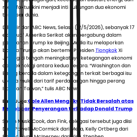
manufaktur kini menjadi inti hubungan dua ekonomi
terbesar dunia.
Dilansir dari ABC News, Selasa (12/5/2026), sebanyak 17
eksekutif Amerika Serikat akan bergabung dalam
perjalanan Trump ke Beijing. Media itu melaporkan
bahwa Trump akan bertemu Presiden
Tiongkok
Xi
Jinping di tengah meningkatnya ketegangan ekonomi
dan teknologi antara kedua negara. “Washington dan
Beijing berada dalam ketegangan terkait berbagai isu
utama mulai dari tarif perdagangan hingga perang
Iran dan Taiwan,” tulis ABC News.
Cole Allen Mengaku Tidak Bersalah atas
Baca Juga:
Percobaan Penyerangan terhadap Donald Trump
Selain Musk, Cook, dan Fink, delegasi tersebut juga diisi
Dina Powell McCormick dari Meta, Kelly Ortberg dari
Boeing, Ryan McInerney dari Visa, Stephen