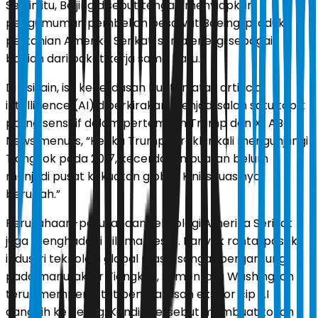
Selain itu, Beijing disebut tengah menyiapkan
pengumuman pembelian pesawat Boeing, produk
pertanian Amerika Serikat, serta energi sebagai
bagian dari paket kerja sama baru.
Di sisi lain, isu kecerdasan buatan atau artificial
intelligence (AI) diperkirakan menjadi salah satu topik
paling sensitif dalam pertemuan Trump dan Xi. ABC
News menulis, “Ketika Trump terakhir kali mengunjungi
Tiongkok pada 2017, kecerdasan buatan belum
menjadi pusat kekuatan global. Kini, situasinya
berubah.”
Perusahaan-perusahaan teknologi Amerika Serikat
juga menghadapi dilema besar. Banyak rantai pasok
industri teknologi global masih sangat bergantung
pada manufaktur Tiongkok, sementara Washington
terus memperketat pembatasan ekspor cip AI
canggih ke Beijing. Kondisi tersebut membuat tokoh