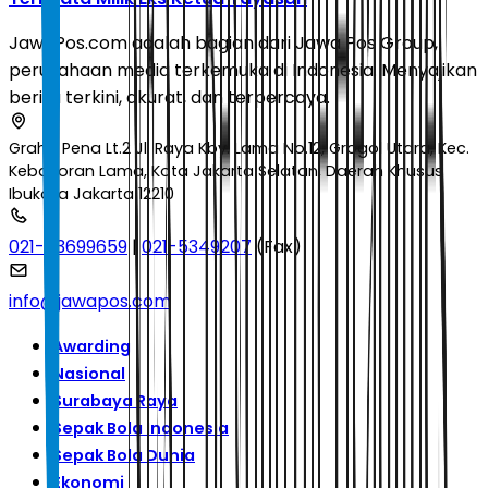
JawaPos.com adalah bagian dari Jawa Pos Group,
perusahaan media terkemuka di Indonesia. Menyajikan
berita terkini, akurat, dan terpercaya.
Graha Pena Lt.2 Jl. Raya Kby. Lama No.12, Grogol Utara, Kec.
Kebayoran Lama, Kota Jakarta Selatan, Daerah Khusus
Ibukota Jakarta 12210
021-53699659
|
021-5349207
(Fax)
info@jawapos.com
Awarding
Nasional
Surabaya Raya
Sepak Bola Indonesia
Sepak Bola Dunia
Ekonomi