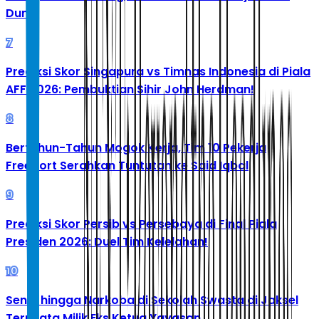
Dunia
7
Prediksi Skor Singapura vs Timnas Indonesia di Piala
AFF 2026: Pembuktian Sihir John Herdman!
8
Bertahun-Tahun Mogok Kerja, Tim 10 Pekerja
Freeport Serahkan Tuntutan ke Said Iqbal
9
Prediksi Skor Persib vs Persebaya di Final Piala
Presiden 2026: Duel Tim Kelelahan!
10
Senpi hingga Narkoba di Sekolah Swasta di Jaksel
Ternyata Milik Eks Ketua Yayasan