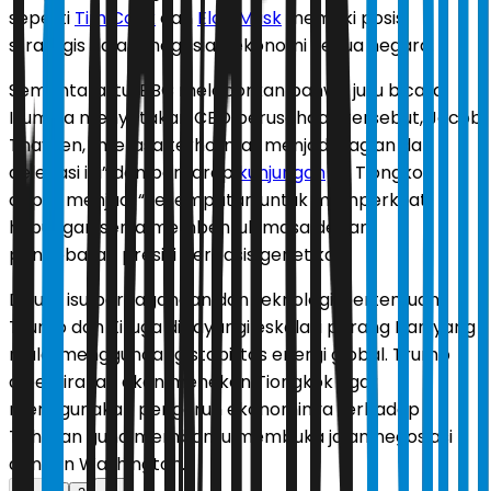
seperti
Tim Cook
dan
Elon Musk
memiliki posisi
strategis dalam negosiasi ekonomi kedua negara.
Sementara itu, BBC melaporkan bahwa juru bicara
Illumina menyatakan CEO perusahaan tersebut, Jacob
Thaysen, “merasa terhormat menjadi bagian dari
delegasi ini” dan berharap
kunjungan
ke Tiongkok
dapat menjadi “kesempatan untuk memperkuat
hubungan serta membentuk masa depan
pengobatan presisi berbasis genetika.”
Di luar isu perdagangan dan teknologi, pertemuan
Trump dan Xi juga dibayangi eskalasi perang Iran yang
mulai mengguncang stabilitas energi global. Trump
diperkirakan akan menekan Tiongkok agar
menggunakan pengaruh ekonominya terhadap
Teheran guna membantu membuka jalan negosiasi
dengan Washington.