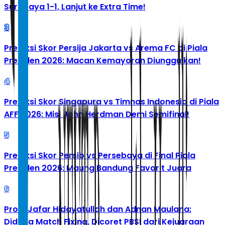
Surabaya 1-1, Lanjut ke Extra Time!
3
Prediksi Skor Persija Jakarta vs Arema FC di Piala
Presiden 2026: Macan Kemayoran Diunggulkan!
4
Prediksi Skor Singapura vs Timnas Indonesia di Piala
AFF 2026: Misi John Herdman Demi Semifinal!
5
Prediksi Skor Persib vs Persebaya di Final Piala
Presiden 2026: Maung Bandung Favorit Juara
6
Profil Jafar Hidayatullah dan Adnan Maulana:
Diduga Match Fixing, Dicoret PBSI dari Kejuaraan