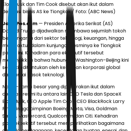
Elon Musk dan Tim Cook disebut akan ikut dalam
delegasi bisnis AS ke Tiongkok / Foto: (ABC News)
JawaPos.com
— Presiden Amerika Serikat (AS)
Donald Trump dijadwalkan membawa sejumlah tokoh
berpengaruh dari sektor teknologi, keuangan, hingga
manufaktur dalam kunjungan resminya ke Tiongkok
pekan ini. Kehadiran para eksekutif tersebut
menunjukkan bahwa hubungan Washington–Beijing kini
semakin ditentukan oleh kekuatan korporasi global
dan rantai pasok teknologi.
Nama-nama besar yang diperkirakan ikut dalam
delegasi resmi itu antara lain CEO Tesla dan SpaceX
Elon Musk, CEO Apple Tim Cook, CEO BlackRock Larry
Fink, hingga pimpinan Boeing, Meta, Visa, Goldman
Sachs, Mastercard, Qualcomm, dan Citi. Kehadiran
para eksekutif tersebut memperlihatkan bagaimana
agenda perdagangan, kecerdasan buatan, energi, dan