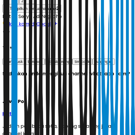
1
2
2
Tampilkan semua halaman
Editor:
Setyo Adi Nugroho
Ikuti kami di Google
Tags
elon musk
tiongkok
donald trump
tim cook
kunjungan
Sudahkah Anda mengikuti channel whatsapp kami?
Jawa Pos
Ikuti
Jadilah pembaca setia, gabung sekarang juga di
channel kami!