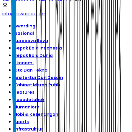
info@jawapos.com
Awarding
Nasional
Surabaya Raya
Sepak Bola Indonesia
Sepak Bola Dunia
Ekonomi
Oto Dan Tekno
Arsitektur Dan Desain
Kabinet Merah Putih
Features
Jabodetabek
Humaniora
Hobi & Kesenangan
Sports
Infrastruktur