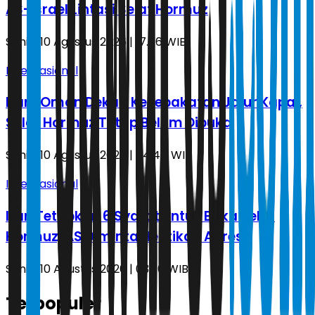
AS-Israel Lintasi Selat Hormuz
Senin, 10 Agustus 2026 | 17.06 WIB
Internasional
Iran-Oman Dekati Kesepakatan Jalur Kapal,
Selat Hormuz Tetap Belum Dibuka
Senin, 10 Agustus 2026 | 04.44 WIB
Internasional
Iran Tetapkan 6 Syarat untuk Buka Selat
Hormuz, AS Diminta Hentikan Agresi
Senin, 10 Agustus 2026 | 03.36 WIB
Terpopuler