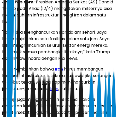
JawaPos.com-
Presiden Amerika Serikat (AS) Donald
Trump pada Ahad (12/4) mengatakan militernya bisa
melumpuhkan infrastruktur energi Iran dalam satu
hari.
"Saya bisa menghancurkan Iran dalam sehari. Saya
bisa menjatuhkan satu fasilitas dalam satu jam. Saya
bisa menghancurkan seluruh sektor energi mereka,
termasuk semua pembangkit listriknya," kata Trump
dalam wawancara dengan Fox News.
Ia menambahkan bahwa
Iran
harus membangun
kembali infrastruktur listriknya dari awal jika serangan
tersebut terjadi. AS juga siap menghancurkan
jembatan-jembatan di
Iran
, katanya.
Trump juga mengumumkan rencana blokade
angkatan laut di Selat Hormuz untuk menutup akses ke
jalur tersebut bagi semua kapal tanpa pengecualian.