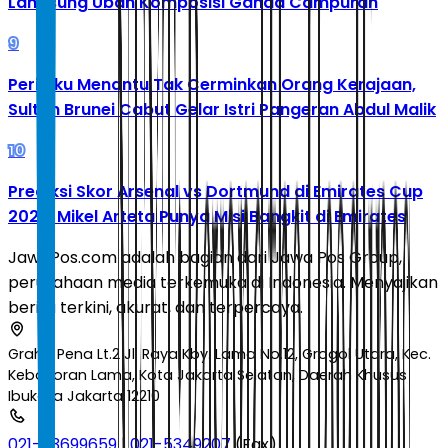
Langsung Ubah Komposisi Ganda Campuran
9
Perilaku Menantu Tak Cerminkan Orang Kerajaan,
Sultan Brunei Cabut Gelar Istri Pangeran Abdul Malik
10
Prediksi Skor Arsenal vs Dortmund di Emirates Cup
2026: Mikel Arteta Punya Misi Bangkit di Emirates
JawaPos.com adalah bagian dari Jawa Pos Group,
perusahaan media terkemuka di Indonesia. Menyajikan
berita terkini, akurat, dan terpercaya.
Graha Pena Lt.2 Jl. Raya Kby. Lama No.12, Grogol Utara, Kec.
Kebayoran Lama, Kota Jakarta Selatan, Daerah Khusus
Ibukota Jakarta 12210
021-53699659
|
021-5349207
(Fax)