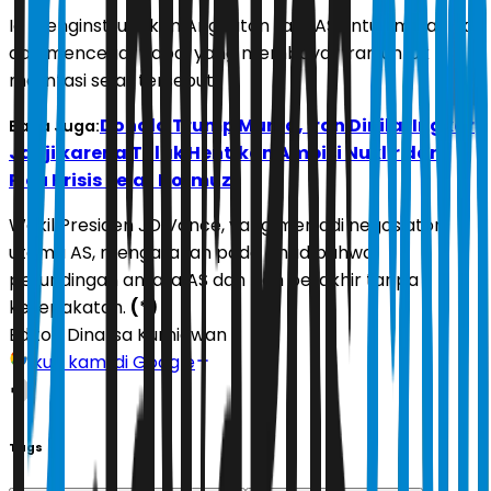
Ia menginstruksikan Angkatan Laut AS untuk melacak
dan mencegat kapal yang membayar Iran untuk
melintasi selat tersebut.
Donald Trump Murka, Iran Dinilai Ingkar
Baca Juga:
Janji karena Tolak Hentikan Ambisi Nuklir dan
Picu Krisis Selat Hormuz
Wakil Presiden JD Vance, yang menjadi negosiator
utama AS, mengatakan pada Ahad bahwa
perundingan antara AS dan Iran berakhir tanpa
kesepakatan.
(*)
Editor:
Dinarsa Kurniawan
Ikuti kami di Google
Tags