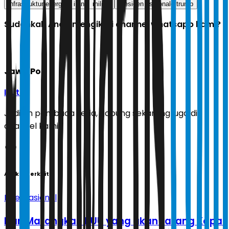
infrastruktur energi.
iran
militer
presiden as donald trump
Sudahkah Anda mengikuti channel whatsapp kami?
Jawa Pos
Ikuti
Jadilah pembaca setia, gabung sekarang juga di
channel kami!
Artikel Terkait
Internasional
Iran Matangkan RUU yang akan Larang Kapal