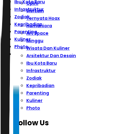
Ibu Kota Baru
Opini
Infrastruktur
Sisi Lain
Zodiak
Ternyata Hoax
Kepribadian
Humaniora
Parenting
Art Space
Kuliner
Minggu
Photo
Wisata Dan Kuliner
Arsitektur Dan Desain
Ibu Kota Baru
Infrastruktur
Zodiak
Kepribadian
Parenting
Kuliner
Photo
Follow Us