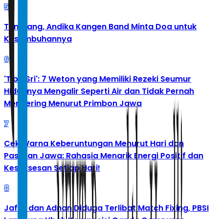
5
Tumbang, Andika Kangen Band Minta Doa untuk
Kesembuhannya
6
'Tibo Sri': 7 Weton yang Memiliki Rezeki Seumur
Hidupnya Mengalir Seperti Air dan Tidak Pernah
Mengering Menurut Primbon Jawa
7
Cek Warna Keberuntungan Menurut Hari dan
Pasaran Jawa: Rahasia Menarik Energi Positif dan
Kesuksesan Setiap Hari!
8
Jafar dan Adnan Diduga Terlibat Match Fixing, PBSI