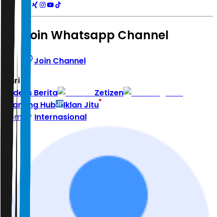
Join Whatsapp Channel
Join Channel
Hari ini
|
Indeks Berita
Zetizen
Learning Hub
Iklan Jitu
Home
Internasional