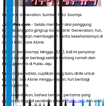
Yuri Girls' Generation. Sumber foto: Soompi
JawaPos.com
- Selalu memberi aksi panggung
terbaik, anggota girlgrup Korea Girls’ Generation, Yuri,
berkesempatan membagikan cerita kesehariannya di
acara MBC I Live Alone.
Dilansir dari Soompi, Minggu (5/7), kali ini penyanyi
cantik itu akan berbagi sekilas tentang rumah dan
kehidupannya di Pulau Jeju.
Menarik perhatian, cuplikan yang baru dirilis untuk
episode I Live Alone minggu depan, Yuri berbagi
kehidupannya.
Ia menceritakan, bahwa tempat pertama yang
pernah ia tinggali sendirian adalah
Pulau Jeju
dan saat