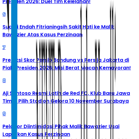
Presiden 2026: Duel Tim Kelelahan!
6
Suami Endah Fitrianingsih Sakit Hati ke Malik
Bawazier Atas Kasus Perzinaan
7
Prediksi Skor Persib Bandung vs Persija Jakarta di
Piala Presiden 2026: Misi Berat Macan Kemayoran!
8
Aji Santoso Resmi Latih de Red FC, Klub Baru Jawa
Timur Pilih Stadion Gelora 10 November Surabaya
9
Pelapor Diintimidasi Pihak Malik Bawazier Usai
Laporkan Kasus Perzinaan