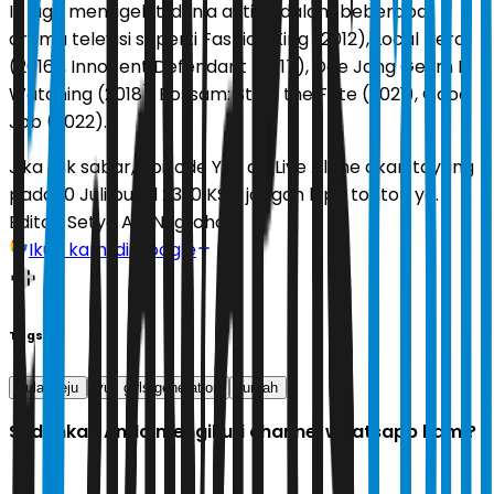
Ia juga menggeluti dunia akting dalam beberapa
drama televisi seperti Fashion King (2012), Local Hero
(2016), Innocent Defendant (2017), Dae Jang Geum Is
Watching (2018), Bossam: Steal the Fate (2021), Good
Job (2022).
Jika tak sabar, episode Yuri di I Live Alone akan tayang
pada 10 Juli pukul 23:10 KST, jangan lupa tonton ya.
Editor:
Setyo Adi Nugroho
Ikuti kami di Google
Tags
pulau jeju
yuri girls generation
rumah
Sudahkah Anda mengikuti channel whatsapp kami?