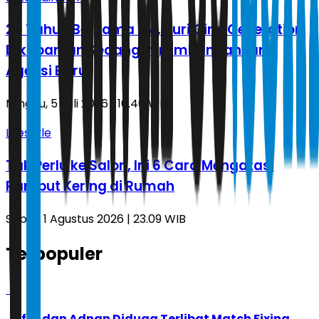
25 Tahun Bersama SM, Yuri Girls Generation
Dikabarkan Sedang Pertimbangankan
Agensi Baru
Minggu, 5 Juli 2026 | 16.40 WIB
Lifestyle
Tak Perlu ke Salon, Ini 6 Cara Mengatasi
Rambut Kering di Rumah
Sabtu, 1 Agustus 2026 | 23.09 WIB
Terpopuler
1
Jafar dan Adnan Diduga Terlibat Match Fixing,