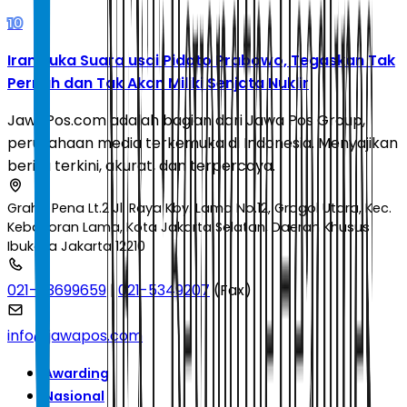
10
Iran Buka Suara usai Pidato Prabowo, Tegaskan Tak
Pernah dan Tak Akan Miliki Senjata Nuklir
JawaPos.com adalah bagian dari Jawa Pos Group,
perusahaan media terkemuka di Indonesia. Menyajikan
berita terkini, akurat, dan terpercaya.
Graha Pena Lt.2 Jl. Raya Kby. Lama No.12, Grogol Utara, Kec.
Kebayoran Lama, Kota Jakarta Selatan, Daerah Khusus
Ibukota Jakarta 12210
021-53699659
|
021-5349207
(Fax)
info@jawapos.com
Awarding
Nasional