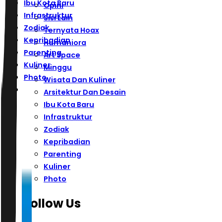
Ibu Kota Baru
Opini
Infrastruktur
Sisi Lain
Zodiak
Ternyata Hoax
Kepribadian
Humaniora
Parenting
Art Space
Kuliner
Minggu
Photo
Wisata Dan Kuliner
Arsitektur Dan Desain
Ibu Kota Baru
Infrastruktur
Zodiak
Kepribadian
Parenting
Kuliner
Photo
Follow Us