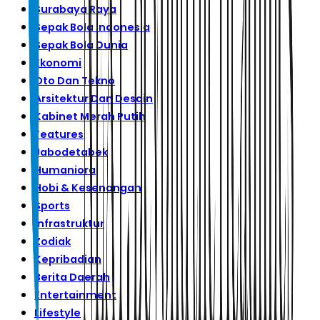
Surabaya Raya
Sepak Bola Indonesia
Sepak Bola Dunia
Ekonomi
Oto Dan Tekno
Arsitektur Dan Desain
Kabinet Merah Putih
Features
Jabodetabek
Humaniora
Hobi & Kesenangan
Sports
Infrastruktur
Zodiak
Kepribadian
Berita Daerah
Entertainment
Lifestyle