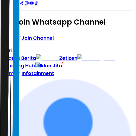
Join Whatsapp Channel
Join Channel
Hari ini
|
Indeks Berita
Zetizen
Learning Hub
Iklan Jitu
Home
Infotainment