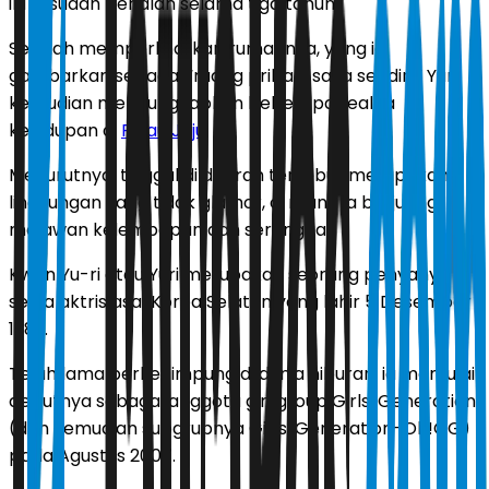
ini ia sudah berjalan selama tiga tahun.
Setelah memperlihatkan rumahnya, yang ia
gambarkan sebagai “ruang pribadi saya sendiri,” Yuri
kemudian mengungkapkan beberapa realita
kehidupan di
Pulau Jeju
.
Menurutnya, tinggal di daerah tersebut merupakan
lingkungan yang tidak glamor, di mana ia berjuang
melawan kelembapan dan serangga.
Kwon Yu-ri atau Yuri merupakan seorang penyanyi
serta aktris asal Korea Selatan yang lahir 5 Desember
1989.
Telah lama berkecimpung di dunia hiburan, ia memulai
debutnya sebagai anggota girl group Girls' Generation
(dan kemudian subgrupnya Girls' Generation-Oh!GG)
pada Agustus 2007.