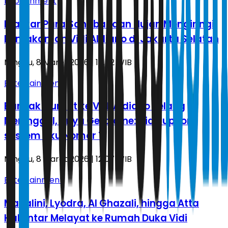
Infotainment
Diantar Para Sahabat dan Hujan Mengiringi
Pemakaman Vidi Aldiano di Jakarta Selatan
Minggu, 8 Maret 2026 | 17.52 WIB
Entertainment
Banyak Curhat ke Vidi Aldiano Jelang
Meninggal, Anya Geraldine: Dia Support
system Aku Nomor 1
Minggu, 8 Maret 2026 | 12.07 WIB
Entertainment
Mahalini, Lyodra, Al Ghazali, hingga Atta
Halilintar Melayat ke Rumah Duka Vidi