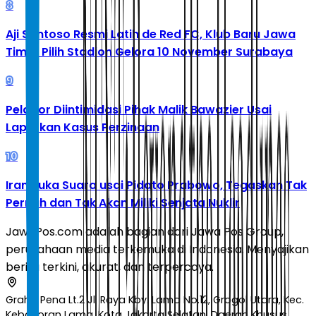
8
Aji Santoso Resmi Latih de Red FC, Klub Baru Jawa
Timur Pilih Stadion Gelora 10 November Surabaya
9
Pelapor Diintimidasi Pihak Malik Bawazier Usai
Laporkan Kasus Perzinaan
10
Iran Buka Suara usai Pidato Prabowo, Tegaskan Tak
Pernah dan Tak Akan Miliki Senjata Nuklir
JawaPos.com adalah bagian dari Jawa Pos Group,
perusahaan media terkemuka di Indonesia. Menyajikan
berita terkini, akurat, dan terpercaya.
Graha Pena Lt.2 Jl. Raya Kby. Lama No.12, Grogol Utara, Kec.
Kebayoran Lama, Kota Jakarta Selatan, Daerah Khusus