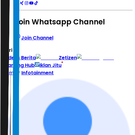
Join Whatsapp Channel
Join Channel
Hari ini
|
Indeks Berita
Zetizen
Learning Hub
Iklan Jitu
Home
Infotainment