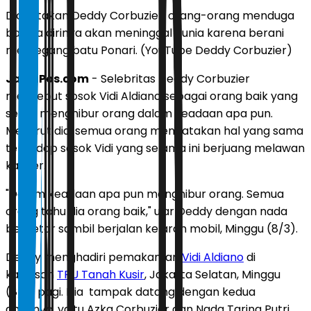
Diceritakan Deddy Corbuzier, orang-orang menduga
bahwa dirinya akan meninggal dunia karena berani
memegang batu Ponari. (YouTube Deddy Corbuzier)
JawaPos.com
- Selebritas Deddy Corbuzier
menyebut sosok Vidi Aldiano sebagai orang baik yang
selalu menghibur orang dalam keadaan apa pun.
Menurut dia, semua orang mengatakan hal yang sama
terhadap sosok Vidi yang selama ini berjuang melawan
kanker.
"Dalam keadaan apa pun menghibur orang. Semua
orang tahu dia orang baik," ujar Deddy dengan nada
bergetar sambil berjalan ke arah mobil, Minggu (8/3).
Deddy menghadiri pemakaman
Vidi Aldiano
di
kawasan
TPU Tanah Kusir
, Jakarta Selatan, Minggu
(8/3) pagi. Dia tampak datang dengan kedua
anaknya, yaitu Azka Corbuzier dan Nada Tarina Putri.