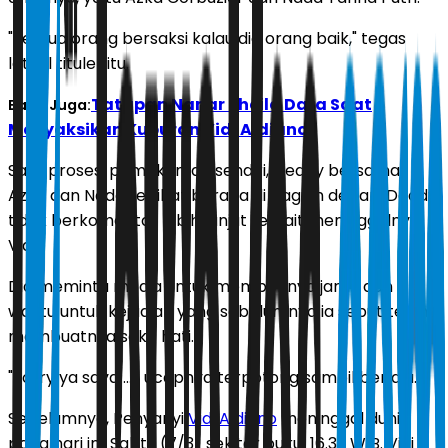
"Semua orang bersaksi kalau dia orang baik," tegas
letkol tituler itu.
Tatapan Nanar Sheila Dara Saat
Baca Juga:
Menyaksikan Kuburan Vidi Aldiano
Saat prosesi pemakaman sendiri, Deddy bersama
Azka dan Nada terlihat berada di bagian depan. Deddy
tidak berkomentar lebih lanjut terkait meninggalnya
Vidi.
Dia meminta media untuk memberinya jarak dan
waktu untuk kejadian yang sebelumnya ia sebut telah
membuatnya sakit hati.
"Sorry ya saya ...," ucapnya terpotong sambil berlalu.
Sebelumnya, Penyanyi
Vidi Aldiano
meninggal dunia
pada hari ini, Sabtu (7/3) sekitar pukul 16.33 WIB. Vidi