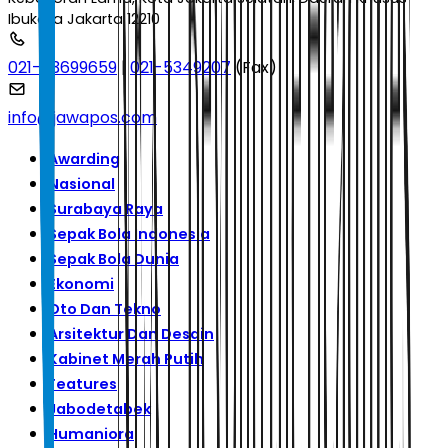
Ibukota Jakarta 12210
021-53699659
|
021-5349207
(Fax)
info@jawapos.com
Awarding
Nasional
Surabaya Raya
Sepak Bola Indonesia
Sepak Bola Dunia
Ekonomi
Oto Dan Tekno
Arsitektur Dan Desain
Kabinet Merah Putih
Features
Jabodetabek
Humaniora