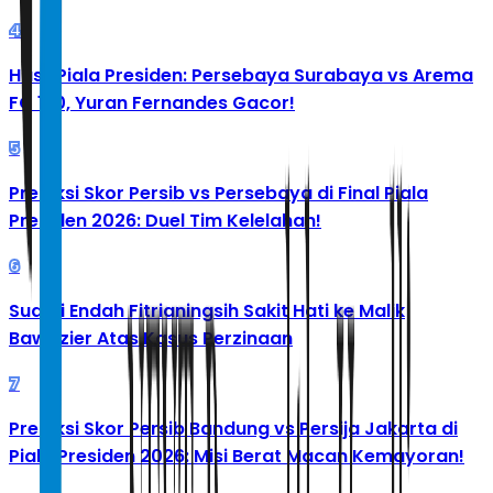
4
Hasil Piala Presiden: Persebaya Surabaya vs Arema
FC 1-0, Yuran Fernandes Gacor!
5
Prediksi Skor Persib vs Persebaya di Final Piala
Presiden 2026: Duel Tim Kelelahan!
6
Suami Endah Fitrianingsih Sakit Hati ke Malik
Bawazier Atas Kasus Perzinaan
7
Prediksi Skor Persib Bandung vs Persija Jakarta di
Piala Presiden 2026: Misi Berat Macan Kemayoran!