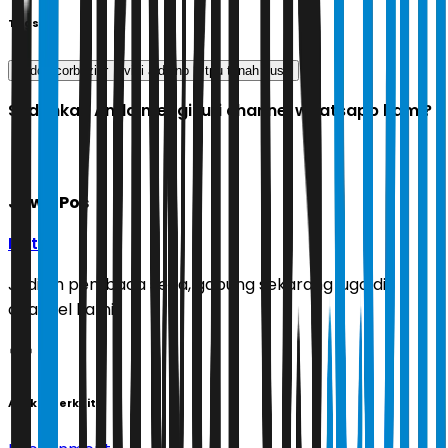
Tags
deddy corbuzier
vidi aldiano
tpu tanah kusir
Sudahkah Anda mengikuti channel whatsapp kami?
Jawa Pos
Ikuti
Jadilah pembaca setia, gabung sekarang juga di
channel kami!
Artikel Terkait