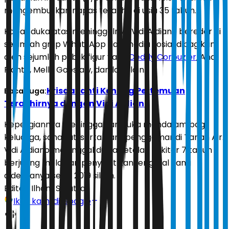
mengembuskan napas terakhir di usia 35 tahun.
Kabar duka atas meninggalnya Vidi Aldiano beredar di
sejumlah grup WhatsApp dan media sosial dibagikan
oleh sejumlah publik figur yaitu
Deddy Corbuzier
, Andi
Rianto, Melly Goeslaw, dan lain-lain.
Krisdayanti Kenang Pertemuan
Baca Juga:
Terakhirnya dengan Vidi Aldiano
Kepergiannya meninggalkan duka mendalam bagi
keluarga, sahabat, serta para penggemar di Tanah Air.
Vidi Aldiano meninggal dunia setelah sekitar 7 tahun
berjuang melawan penyakit kanker ginjal yang
dideritanya sejak 2019 silam.
Editor:
Ilham Safutra
Ikuti kami di Google