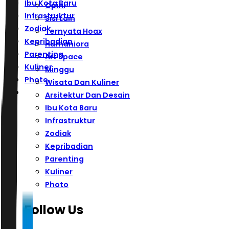
Ibu Kota Baru
Opini
Infrastruktur
Sisi Lain
Zodiak
Ternyata Hoax
Kepribadian
Humaniora
Parenting
Art Space
Kuliner
Minggu
Photo
Wisata Dan Kuliner
Arsitektur Dan Desain
Ibu Kota Baru
Infrastruktur
Zodiak
Kepribadian
Parenting
Kuliner
Photo
Follow Us