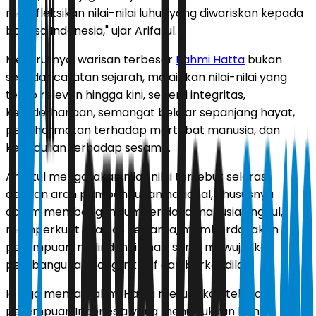
merefleksikan nilai-nilai luhur yang diwariskan kepada
bangsa Indonesia," ujar Arifatul.
Menurutnya, warisan terbesar
Rahmi Hatta
bukan
sekadar catatan sejarah, melainkan nilai-nilai yang
tetap relevan hingga kini, seperti integritas,
kesederhanaan, semangat belajar sepanjang hayat,
penghormatan terhadap martabat manusia, dan
kepedulian terhadap sesama.
Arifatul mengatakan nilai-nilai tersebut selaras
dengan arah pembangunan nasional, khususnya
dalam membangun sumber daya manusia unggul,
memperkuat kualitas keluarga, memberdayakan
perempuan, melindungi anak, serta mewujudkan
pembangunan yang inklusif dan berkeadilan.
Ia juga menilai Rahmi Hatta merupakan teladan
perempuan Indonesia yang menunjukkan bahwa