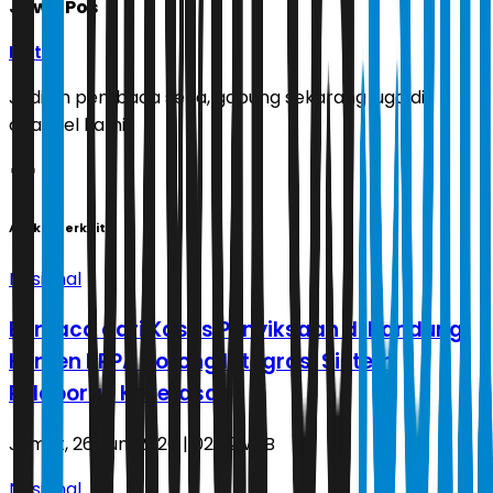
Jawa Pos
Ikuti
Jadilah pembaca setia, gabung sekarang juga di
channel kami!
Artikel Terkait
Nasional
Berkaca dari Kasus Penyiksaan di Bandung,
Kemen PPPA Dorong Integrasi Sistem
Pelaporan Kekerasan
Jumat, 26 Juni 2026 | 02.02 WIB
Nasional