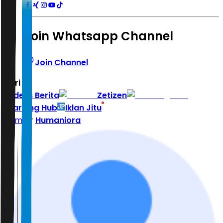
Join Whatsapp Channel
Join Channel
Hari ini
|
Indeks Berita
Zetizen
Learning Hub
Iklan Jitu
Home
Humaniora