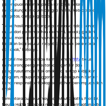
perempuan memiliki peran strategis dalam
mendukung kemajuan bangsa melalui kebijaksanaan,
integritas, dan pengabdian.
"Keberhasilan pembangunan nasional tidak hanya
diukur dari pertumbuhan ekonomi, tetapi juga dari
sejauh mana pembangunan mampu menghadirkan
keadilan bagi seluruh rakyat, termasuk perempuan
dan anak," katanya.
Arifatul menambahkan Kementerian
PPPA
terus
mendorong pengarusutamaan gender dan
pengarusutamaan hak anak agar setiap kebijakan,
program, maupun anggaran pembangunan benar-
benar responsif terhadap kebutuhan perempuan dan
anak.
Sementara itu, Ketua Yayasan Meutia Hatta, Prof. Dr.
Meutia Hatta Swasono, mengatakan peringatan Satu