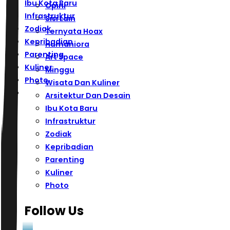
Ibu Kota Baru
Opini
Infrastruktur
Sisi Lain
Zodiak
Ternyata Hoax
Kepribadian
Humaniora
Parenting
Art Space
Kuliner
Minggu
Photo
Wisata Dan Kuliner
Arsitektur Dan Desain
Ibu Kota Baru
Infrastruktur
Zodiak
Kepribadian
Parenting
Kuliner
Photo
Follow Us