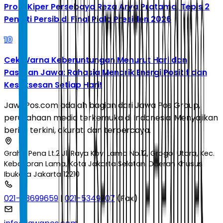
Profil Kiper Persebaya Reza Arya Pratama, Tepis 2
Penalti Persib di Final Piala Presiden 2026
10
Cek Warna Keberuntungan Menurut Hari dan
Pasaran Jawa: Rahasia Menarik Energi Positif dan
Kesuksesan Setiap Hari!
JawaPos.com adalah bagian dari Jawa Pos Group,
perusahaan media terkemuka di Indonesia. Menyajikan
berita terkini, akurat, dan terpercaya.
Graha Pena Lt.2 Jl. Raya Kby. Lama No.12, Grogol Utara, Kec.
Kebayoran Lama, Kota Jakarta Selatan, Daerah Khusus
Ibukota Jakarta 12210
021-53699659
|
021-5349207
(Fax)