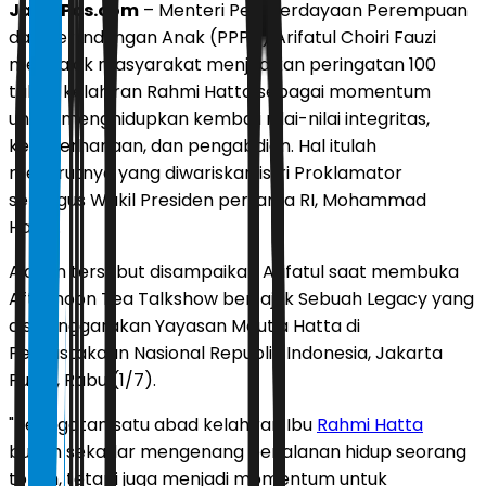
JawaPos.com
– Menteri Pemberdayaan Perempuan
dan Perlindungan Anak (PPPA) Arifatul Choiri Fauzi
mengajak masyarakat menjadikan peringatan 100
tahun kelahiran Rahmi Hatta sebagai momentum
untuk menghidupkan kembali nilai-nilai integritas,
kesederhanaan, dan pengabdian. Hal itulah
menurutnya yang diwariskan istri Proklamator
sekaligus Wakil Presiden pertama RI, Mohammad
Hatta.
Ajakan tersebut disampaikan Arifatul saat membuka
Afternoon Tea Talkshow bertajuk Sebuah Legacy yang
diselenggarakan Yayasan Meutia Hatta di
Perpustakaan Nasional Republik Indonesia, Jakarta
Pusat, Rabu (1/7).
"Peringatan satu abad kelahiran Ibu
Rahmi Hatta
bukan sekadar mengenang perjalanan hidup seorang
tokoh, tetapi juga menjadi momentum untuk