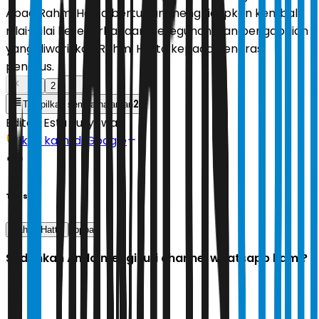
Abad Rahmi Hatta bertujuan menghidupkan kembali
nilai-nilai kesederhanaan, keteguhan, dan pengabdian
yang diwariskan Rahmi Hatta kepada generasi
penerus.
1
2
2
Tampilkan semua halaman
Editor:
Estu Suryowati
Ikuti kami di Google
Tags
Rahmi Hatta
pppa
Sudahkah Anda mengikuti channel whatsapp kami?