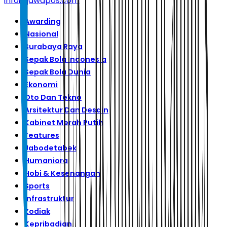
info@jawapos.com
Awarding
Nasional
Surabaya Raya
Sepak Bola Indonesia
Sepak Bola Dunia
Ekonomi
Oto Dan Tekno
Arsitektur Dan Desain
Kabinet Merah Putih
Features
Jabodetabek
Humaniora
Hobi & Kesenangan
Sports
Infrastruktur
Zodiak
Kepribadian