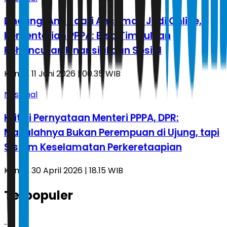
Lindungi Anak dari Ancaman Judi Online,
Kementerian PPPA: Bisa Timbulkan
Kehancuran Finansial dan Sosial
Kamis, 11 Juni 2026 | 00.35 WIB
Nasional
Kritisi Pernyataan Menteri PPPA, DPR:
Masalahnya Bukan Perempuan di Ujung, tapi
Sistem Keselamatan Perkeretaapian
Kamis, 30 April 2026 | 18.15 WIB
Terpopuler
1