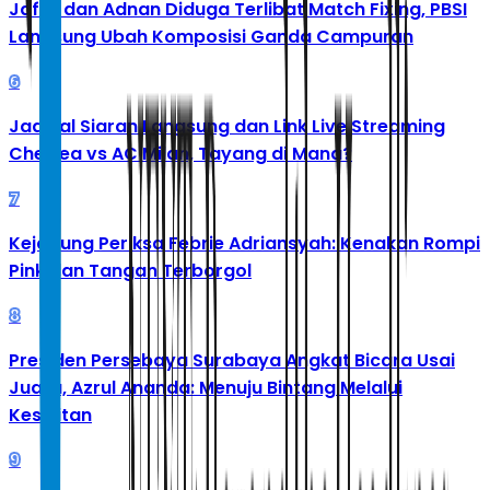
Jafar dan Adnan Diduga Terlibat Match Fixing, PBSI
Langsung Ubah Komposisi Ganda Campuran
6
Jadwal Siaran Langsung dan Link Live Streaming
Chelsea vs AC Milan, Tayang di Mana?
7
Kejagung Periksa Febrie Adriansyah: Kenakan Rompi
Pink dan Tangan Terborgol
8
Presiden Persebaya Surabaya Angkat Bicara Usai
Juara, Azrul Ananda: Menuju Bintang Melalui
Kesulitan
9