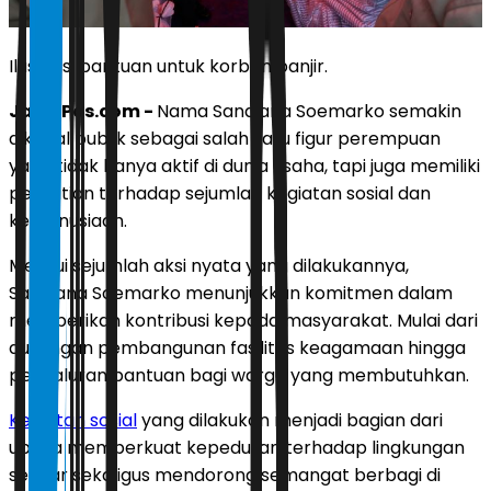
Ilustrasi bantuan untuk korban banjir.
JawaPos.com -
Nama Sandiana Soemarko semakin
dikenal publik sebagai salah satu figur perempuan
yang tidak hanya aktif di dunia usaha, tapi juga memiliki
perhatian terhadap sejumlah kegiatan sosial dan
kemanusiaan.
Melalui sejumlah aksi nyata yang dilakukannya,
Sandiana Soemarko menunjukkan komitmen dalam
memberikan kontribusi kepada masyarakat. Mulai dari
dukungan pembangunan fasilitas keagamaan hingga
penyaluran bantuan bagi warga yang membutuhkan.
Kegiatan sosial
yang dilakukan menjadi bagian dari
upaya memperkuat kepedulian terhadap lingkungan
sekitar sekaligus mendorong semangat berbagi di