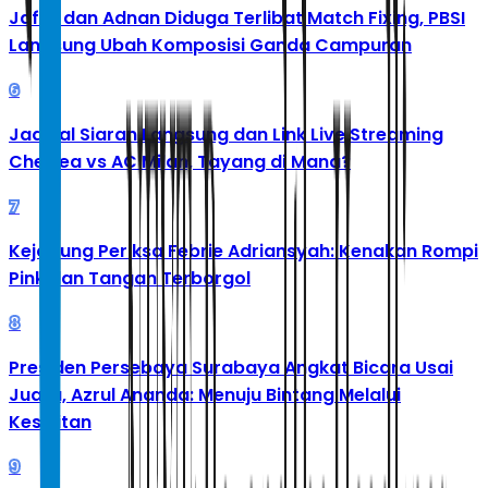
Jafar dan Adnan Diduga Terlibat Match Fixing, PBSI
Langsung Ubah Komposisi Ganda Campuran
6
Jadwal Siaran Langsung dan Link Live Streaming
Chelsea vs AC Milan, Tayang di Mana?
7
Kejagung Periksa Febrie Adriansyah: Kenakan Rompi
Pink dan Tangan Terborgol
8
Presiden Persebaya Surabaya Angkat Bicara Usai
Juara, Azrul Ananda: Menuju Bintang Melalui
Kesulitan
9