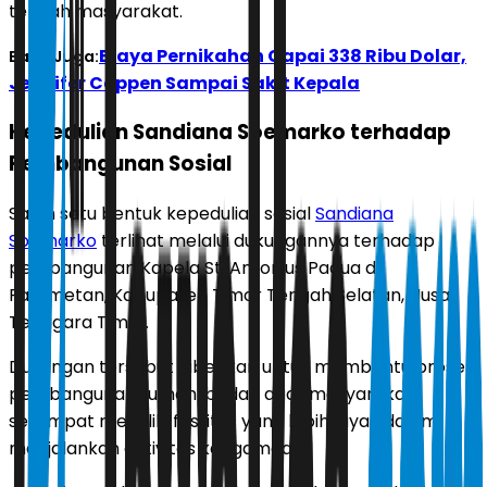
tengah masyarakat.
Biaya Pernikahan Capai 338 Ribu Dolar,
Baca Juga:
Jennifer Coppen Sampai Sakit Kepala
Kepedulian Sandiana Soemarko terhadap
Pembangunan Sosial
Salah satu bentuk kepedulian sosial
Sandiana
Soemarko
terlihat melalui dukungannya terhadap
pembangunan Kapela St. Antonius Padua di
Fatumetan, Kabupaten Timor Tengah Selatan, Nusa
Tenggara Timur.
Dukungan tersebut diberikan untuk membantu proses
pembangunan rumah ibadah agar masyarakat
setempat memiliki fasilitas yang lebih layak dalam
menjalankan aktivitas keagamaan.