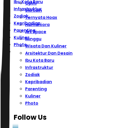
Ibu Kota Baru
Opini
Infrastruktur
Sisi Lain
Zodiak
Ternyata Hoax
Kepribadian
Humaniora
Parenting
Art Space
Kuliner
Minggu
Photo
Wisata Dan Kuliner
Arsitektur Dan Desain
Ibu Kota Baru
Infrastruktur
Zodiak
Kepribadian
Parenting
Kuliner
Photo
Follow Us