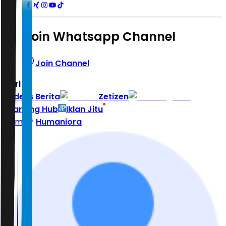
Join Whatsapp Channel
Join Channel
Hari ini
|
Indeks Berita
Zetizen
Learning Hub
Iklan Jitu
Home
Humaniora