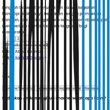
Langkah tersebut menunjukkan bahwa kegiatan
filantropi tidak hanya berkaitan dengan pemberian
bantuan, tapi juga bagaimana sebuah kontribusi dapat
memberikan manfaat secara langsung bagi
masyarakat.
1
2
2
Tampilkan semua halaman
Editor:
Abdul Rahman
Ikuti kami di Google
Tags
Sandiana Soemarko
kemanusiaan
kegiatan sosial
filantropis
Sudahkah Anda mengikuti channel whatsapp kami?