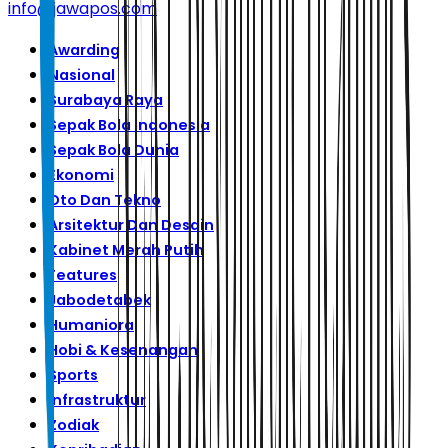
info@jawapos.com
Awarding
Nasional
Surabaya Raya
Sepak Bola Indonesia
Sepak Bola Dunia
Ekonomi
Oto Dan Tekno
Arsitektur Dan Desain
Kabinet Merah Putih
Features
Jabodetabek
Humaniora
Hobi & Kesenangan
Sports
Infrastruktur
Zodiak