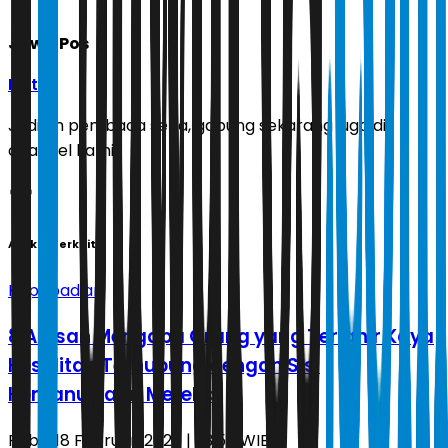
Jawa Pos
Ikuti
Jadilah pembaca setia, gabung sekarang juga di
channel kami!
Artikel Terkait
Kepribadian
8 Alasan Mengapa Orang yang Terlahir Kaya
Kesulitan Terhubung dengan Sisi
Kemanusiaan Mereka
Rabu, 18 Februari 2026 | 23.55 WIB