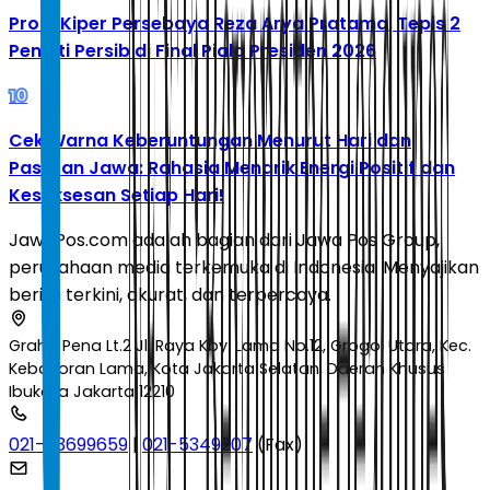
Profil Kiper Persebaya Reza Arya Pratama, Tepis 2
Penalti Persib di Final Piala Presiden 2026
10
Cek Warna Keberuntungan Menurut Hari dan
Pasaran Jawa: Rahasia Menarik Energi Positif dan
Kesuksesan Setiap Hari!
JawaPos.com adalah bagian dari Jawa Pos Group,
perusahaan media terkemuka di Indonesia. Menyajikan
berita terkini, akurat, dan terpercaya.
Graha Pena Lt.2 Jl. Raya Kby. Lama No.12, Grogol Utara, Kec.
Kebayoran Lama, Kota Jakarta Selatan, Daerah Khusus
Ibukota Jakarta 12210
021-53699659
|
021-5349207
(Fax)