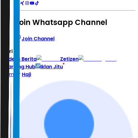
Join Whatsapp Channel
Join Channel
Hari ini
|
Indeks Berita
Zetizen
Learning Hub
Iklan Jitu
Home
Haji