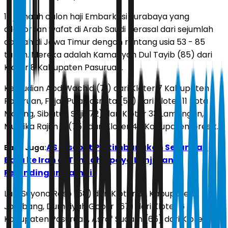
13 jamaah calon haji Embarkasi Surabaya yang
dilaporkan wafat di Arab Saudi berasal dari sejumlah
daerah di Jawa Timur dengan rentang usia 53 - 85
tahun. Mereka adalah Kamariyah Dul Tayib (85) dari
Kloter 8 Kabupaten Pasuruan.
Kemudian Abd Wachid (71) dari Kloter 7 Kabupaten
Pasuruan, Fajar Puja Sasmita (53) dari Kloter 11 Kota
Malang, Sibiatun Saji (72) dari Kloter 33 Lamongan,
Mustika Rajim D (75) dari Kloter 47 Kabupaten Gresik.
AS Disebut Pertimbangkan Serangan
Baca Juga:
Baru ke Iran di Tengah Upaya Lanjutan
Perundingan Damai
Lalu Suyono Reso (58) dari Kloter 62 Kabupaten
Jombang, Dumaiyah Gopur (67) dari Kloter 6
Kabupaten Pasuruan, Asraf Sudam (65) dari Kloter 1