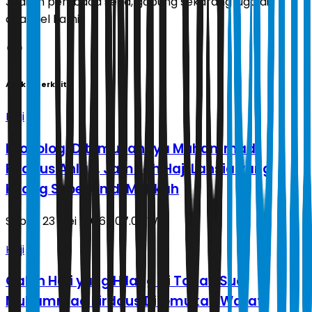
Jadilah pembaca setia, gabung sekarang juga di
channel kami!
Artikel Terkait
Haji
Kronologi Ditemukannya Muhammad
Firdaus Ahlan, Jamaah Haji Lansia yang
Hilang Sepekan di Makkah
Sabtu, 23 Mei 2026 | 07.09 WIB
Haji
Calon Haji yang Hilang di Tanah Suci
Muhammad Firdaus Ditemukan Wafat