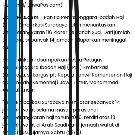
Herawati/ JawaPos.com)
JawaPos.com
- Panitia Penyelenggara Ibadah Haji
(PPIH) Embarkasi Surabaya telah menuntaskan
pemberangkatan 116 kloter ke Tanah Suci. Dari jumlah
tersebut, sebanyak 14 jamaah dilaporkan meninggal
dunia.
Kabar duka ini disampaikan Ketua Petugas
Penyelenggara Ibadah Haji (PPIH) Embarkasi
Surabaya, sekaligus plt Kepala Kanwil Kementerian Haji
dan Umrah (Kemenhaj) Jawa Timur, Mohammad
As’adul Anam.
"PPIH Embarkasi Surabaya mencatat sebanyak 14
jamaah wafat selama masa operasional
pemberangkatan haji tahun 2026, terdiri atas 13
jamaah wafat di Arab Saudi dan 1 jemaah wafat di
embarkasi," ujarnya, Sabtu (23/5).