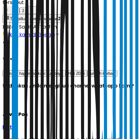
tersebut.
1
2
2
Tampilkan semua halaman
Editor:
Sabik Aji Taufan
Ikuti kami di Google
Tags
jamaah haji embarkasi surabaya
Haji 2026
jumlah korban
Sudahkah Anda mengikuti channel whatsapp kami?
Jawa Pos
Ikuti