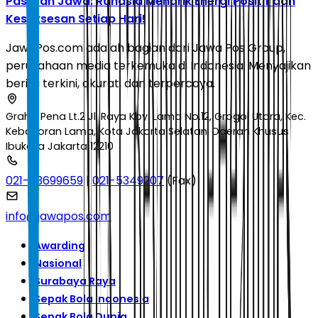
Pasaran Jawa: Rahasia Menarik Energi Positif dan
Kesuksesan Setiap Hari!
JawaPos.com adalah bagian dari Jawa Pos Group,
perusahaan media terkemuka di Indonesia. Menyajikan
berita terkini, akurat, dan terpercaya.
Graha Pena Lt.2 Jl. Raya Kby. Lama No.12, Grogol Utara, Kec.
Kebayoran Lama, Kota Jakarta Selatan, Daerah Khusus
Ibukota Jakarta 12210
021-53699659
|
021-5349207
(Fax)
info@jawapos.com
Awarding
Nasional
Surabaya Raya
Sepak Bola Indonesia
Sepak Bola Dunia