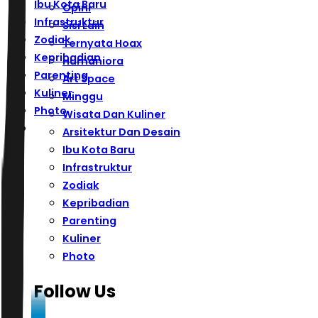
Ibu Kota Baru
Opini
Infrastruktur
Sisi Lain
Zodiak
Ternyata Hoax
Kepribadian
Humaniora
Parenting
Art Space
Kuliner
Minggu
Photo
Wisata Dan Kuliner
Arsitektur Dan Desain
Ibu Kota Baru
Infrastruktur
Zodiak
Kepribadian
Parenting
Kuliner
Photo
Follow Us