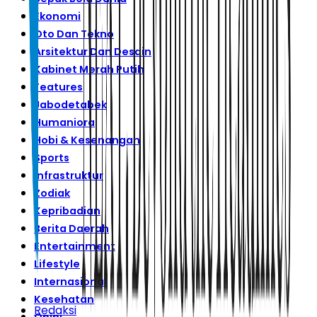
Ekonomi
Oto Dan Tekno
Arsitektur Dan Desain
Kabinet Merah Putih
Features
Jabodetabek
Humaniora
Hobi & Kesenangan
Sports
Infrastruktur
Zodiak
Kepribadian
Berita Daerah
Entertainment
Lifestyle
Internasional
Kesehatan
Redaksi