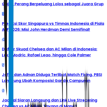
Gajah Perang Berpeluang Lolos sebagai Juara Grup
3
Prediksi Skor Singapura vs Timnas Indonesia di Piala
AFF 2026: Misi John Herdman Demi Semifinal!
4
Daftar Skuad Chelsea dan AC Milan di Indonesia:
Luka Modric, Rafael Leao, hingga Cole Palmer
5
Jafar dan Adnan Diduga Terlibat Match Fixing, PBSI
Langsung Ubah Komposisi Ganda Campuran
6
Jadwal Siaran Langsung dan Link Live Streaming
Chelsea vs AC Milan, Tayang di Mana?