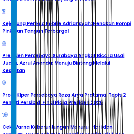
7
Kejagung Periksa Febrie Adriansyah: Kenakan Rompi
Pink dan Tangan Terborgol
8
Presiden Persebaya Surabaya Angkat Bicara Usai
Juara, Azrul Ananda: Menuju Bintang Melalui
Kesulitan
9
Profil Kiper Persebaya Reza Arya Pratama, Tepis 2
Penalti Persib di Final Piala Presiden 2026
10
Cek Warna Keberuntungan Menurut Hari dan