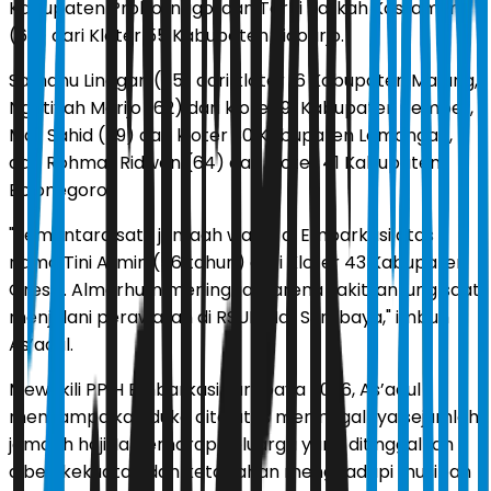
Kabupaten Probolinggo, dan Tarni Talikah Kastamun
(66) dari Kloter 55 Kabupaten Sidoarjo.
Samanu Linggan (85) dari kloter 16 Kabupaten Malang,
Ngatiyah Marijo (62) dari kloter 91 Kabupaten Jember,
Mat Sahid (79) dari kloter 30 Kabupaten Lamongan,
dan Rohmat Ridwan (64) dari kloter 41 Kabupaten
Bojonegoro.
"Sementara satu jamaah wafat di Embarkasi atas
nama Tini Atmin (56 tahun) dari Kloter 43 Kabupaten
Gresik. Almarhum meninggal karena sakit jantung saat
menjalani perawatan di RSUD Haji Surabaya," imbuh
As’adul.
Mewakili PPIH Embarkasi Surabaya 2026, As’adul
menyampaikan duka cita atas meninggalnya sejumlah
jamaah haji. Ia berharap keluarga yang ditinggalkan
diberi kekuatan dan ketabahan menghadapi musibah