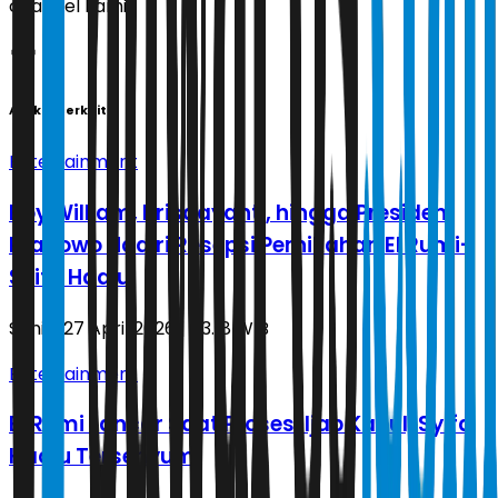
channel kami!
Artikel Terkait
Entertainment
Boy William, Krisdayanti, hingga Presiden
Prabowo Hadiri Resepsi Pernikahan El Rumi-
Syifa Hadju
Senin, 27 April 2026 | 03.18 WIB
Entertainment
El Rumi Lancar Saat Prosesi Ijab Kabul, Syifa
Hadju Tersenyum