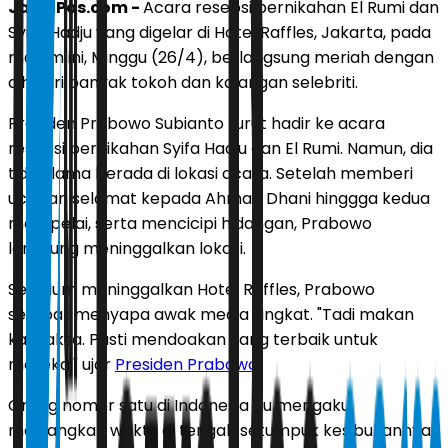
JawaPos.com -
Acara resepsi pernikahan El Rumi dan
Syifa Hadju yang digelar di Hotel Raffles, Jakarta, pada
malam ini, Minggu (26/4), berlangsung meriah dengan
dihadiri banyak tokoh dan kalangan selebriti.
Presiden Prabowo Subianto turut hadir ke acara
resepsi pernikahan Syifa Hadju dan El Rumi. Namun, dia
tidak lama berada di lokasi acara. Setelah memberi
ucapan selamat kepada Ahmad Dhani hinggga kedua
mempelai, serta mencicipi hidangan, Prabowo
langsung meninggalkan lokasi.
Sebelum meninggalkan Hotel Raffles, Prabowo
sempat menyapa awak media singkat. "Tadi makan
kari laksa. Pasti mendoakan yang terbaik untuk
mereka," ujar
Presiden Prabowo
.
Orang nomor satu di Indonesia itu mengaku
meluangkan waktu di tengah setumpuk kesibukannya