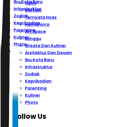
Ibu Kota Baru
Opini
Infrastruktur
Sisi Lain
Zodiak
Ternyata Hoax
Kepribadian
Humaniora
Parenting
Art Space
Kuliner
Minggu
Photo
Wisata Dan Kuliner
Arsitektur Dan Desain
Ibu Kota Baru
Infrastruktur
Zodiak
Kepribadian
Parenting
Kuliner
Photo
Follow Us