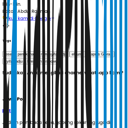
lain-lain.
Editor:
Abdul Rahman
Ikuti kami di Google
Tags
resepsi pernikahan el rumi syifa hadju
el rumi
Wapres Gibran
syifa hadju
Presiden Prabowo
Sudahkah Anda mengikuti channel whatsapp kami?
Jawa Pos
Ikuti
Jadilah pembaca setia, gabung sekarang juga di