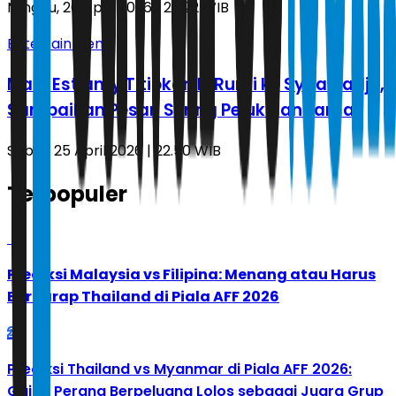
Minggu, 26 April 2026 | 20.22 WIB
Entertainment
Maia Estianty Titipkan El Rumi ke Syifa Hadju,
Sampaikan Pesan Sering Peluk dan Lama
Sabtu, 25 April 2026 | 22.50 WIB
Terpopuler
1
Prediksi Malaysia vs Filipina: Menang atau Harus
Berharap Thailand di Piala AFF 2026
2
Prediksi Thailand vs Myanmar di Piala AFF 2026:
Gajah Perang Berpeluang Lolos sebagai Juara Grup