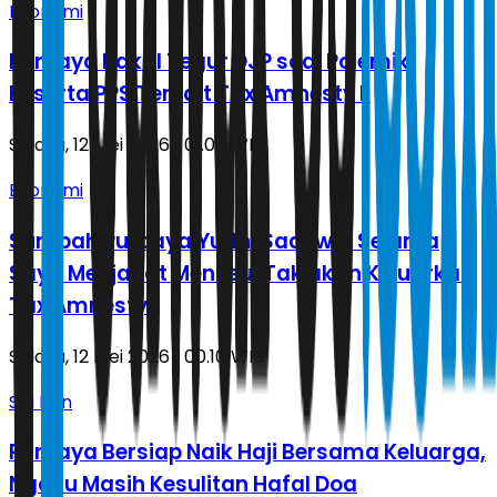
Ekonomi
Purbaya Bakal Tegur DJP soal Polemik
Peserta PPS Terkait Tax Amnesty II
Selasa, 12 Mei 2026 | 01.00 WIB
Ekonomi
Sumpah Purbaya Yudhi Sadewa: Selama
Saya Menjabat Menkeu, Tak akan Keluarkan
Tax Amnesty
Selasa, 12 Mei 2026 | 00.10 WIB
Sisi Lain
Purbaya Bersiap Naik Haji Bersama Keluarga,
Ngaku Masih Kesulitan Hafal Doa