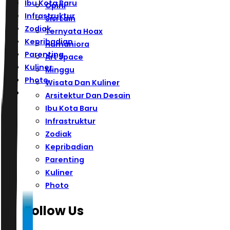
Ibu Kota Baru
Opini
Infrastruktur
Sisi Lain
Zodiak
Ternyata Hoax
Kepribadian
Humaniora
Parenting
Art Space
Kuliner
Minggu
Photo
Wisata Dan Kuliner
Arsitektur Dan Desain
Ibu Kota Baru
Infrastruktur
Zodiak
Kepribadian
Parenting
Kuliner
Photo
Follow Us