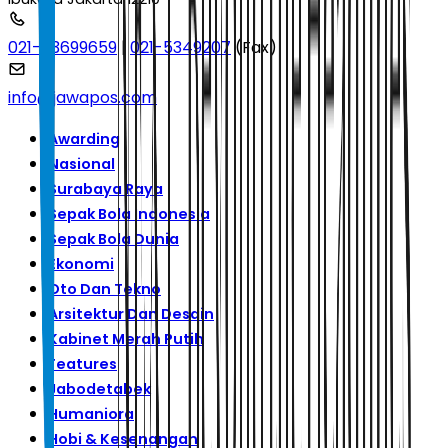
021-53699659
|
021-5349207
(Fax)
info@jawapos.com
Awarding
Nasional
Surabaya Raya
Sepak Bola Indonesia
Sepak Bola Dunia
Ekonomi
Oto Dan Tekno
Arsitektur Dan Desain
Kabinet Merah Putih
Features
Jabodetabek
Humaniora
Hobi & Kesenangan