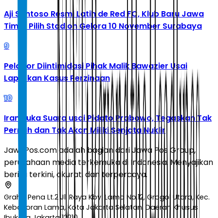
Aji Santoso Resmi Latih de Red FC, Klub Baru Jawa
Timur Pilih Stadion Gelora 10 November Surabaya
9
Pelapor Diintimidasi Pihak Malik Bawazier Usai
Laporkan Kasus Perzinaan
10
Iran Buka Suara usai Pidato Prabowo, Tegaskan Tak
Pernah dan Tak Akan Miliki Senjata Nuklir
JawaPos.com adalah bagian dari Jawa Pos Group,
perusahaan media terkemuka di Indonesia. Menyajikan
berita terkini, akurat, dan terpercaya.
Graha Pena Lt.2 Jl. Raya Kby. Lama No.12, Grogol Utara, Kec.
Kebayoran Lama, Kota Jakarta Selatan, Daerah Khusus
Ibukota Jakarta 12210