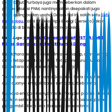
Lebih lanjut, Purbaya juga membeberkan dalam
proses akuisisi PNM, nantinya akan disepakati juga
tukar guling badan usaha. Dalam hal ini, salah satu
SMV
Kemenkeu
, yakni PT Geo Dipa Energi (Persero) akan
berada di bawah Danantara Indonesia.
GeoDipa Kantongi Hibah USTDA Rp60
Baca Juga:
Miliar, Garap Ekstraksi Lithium di Dieng
Bendahara Negara sebetulnya berharap, dua-duanya
akan tetap berstatus SMV. Tetapi, menurut Purbaya,
Danantara tidak merestui hal itu terjadi.
"Kelihatannya tukar sama Geo Dipa. Saya mau minta
dua-duanya, enggak boleh sama dia," bebernya.
Purbaya enggan menyampaikan kapan proses akuisisi
itu akan selesai. Namun, ia memastikan bahwa proses
pengambil alihan bisa dilakukan secepatnya.