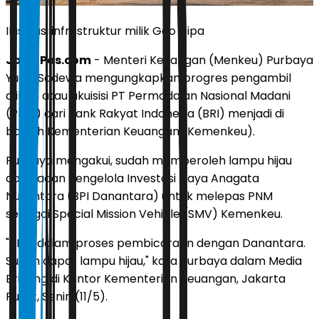
Ilustrasi infrastruktur milik Geo Dipa
JawaPos.com
- Menteri Keuangan (Menkeu) Purbaya
Yudhi Sadewa mengungkapkan progres pengambil
alihan atau akuisisi PT Permodalan Nasional Madani
(PNM) dari Bank Rakyat Indonesia (BRI) menjadi di
bawah Kementerian Keuangan (Kemenkeu).
Purbaya mengakui, sudah memperoleh lampu hijau
dari Badan Pengelola Investasi Daya Anagata
Nusantara (BPI Danantara) untuk melepas PNM
sebagai Special Mission Vehicle (SMV) Kemenkeu.
"PNM dalam proses pembicaraan dengan Danantara.
Sudah dapat lampu hijau," kata Purbaya dalam Media
Briefing di Kantor Kementerian Keuangan, Jakarta
Pusat, Senin (11/5).