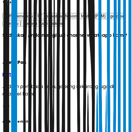
Tags
SMV Kemenkeu
PT Permodalan Nasional Madani (PNM)
geodipa
menkeu
Purbaya Yudhi Sadewa
Sudahkah Anda mengikuti channel whatsapp kami?
Jawa Pos
Ikuti
Jadilah pembaca setia, gabung sekarang juga di
channel kami!
Artikel Terkait