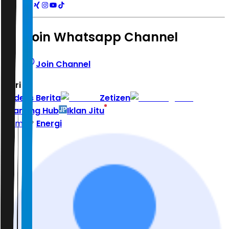
Join Whatsapp Channel
Join Channel
Hari ini
|
Indeks Berita
Zetizen
Learning Hub
Iklan Jitu
Home
Energi