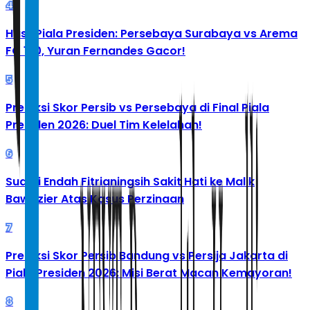
4
Hasil Piala Presiden: Persebaya Surabaya vs Arema
FC 1-0, Yuran Fernandes Gacor!
5
Prediksi Skor Persib vs Persebaya di Final Piala
Presiden 2026: Duel Tim Kelelahan!
6
Suami Endah Fitrianingsih Sakit Hati ke Malik
Bawazier Atas Kasus Perzinaan
7
Prediksi Skor Persib Bandung vs Persija Jakarta di
Piala Presiden 2026: Misi Berat Macan Kemayoran!
8