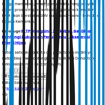
Ia juga menyebut, masih perlu waktu yang banyak
dalam proses implementasi bagaimana kemudian
PNM akan berstatus SMV dan benar-benar berada di
bawah Kemenkeu.
PLTP Dieng Unit 2 Dikebut, GeoDipa
Baca Juga:
Kantongi Dukungan Penuh untuk Akselerasi
Energi Hijau
Tetapi setidaknya, kata dia, pada tahun ini dirinya
sudah bisa mengantongi restu baik dari Danantara
Indonesia perihal rencananya itu.
1
2
2
Tampilkan semua halaman
Editor:
Estu Suryowati
Ikuti kami di Google