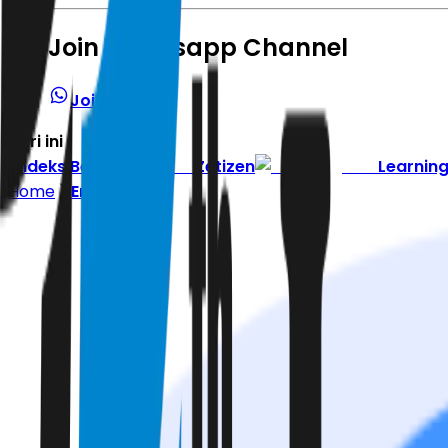
Join Whatsapp Channel
Join Channel
Hari ini
|
Indeks Berita
Zetizen
Learnin
Home
Energi