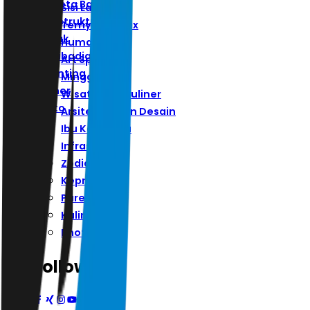
Ibu Kota Baru
Sisi Lain
Infrastruktur
Ternyata Hoax
Zodiak
Humaniora
Kepribadian
Art Space
Parenting
Minggu
Kuliner
Wisata Dan Kuliner
Photo
Arsitektur Dan Desain
Ibu Kota Baru
Infrastruktur
Zodiak
Kepribadian
Parenting
Kuliner
Photo
Follow Us