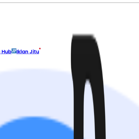
g Hub
Iklan Jitu