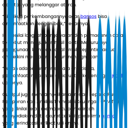
aktivitas yang melanggar aturan.
“Kita ikuti perkembangannya agar
bansos
bisa
dimanfaatkan dengan baik,” tegasnya.
Ia menilai langkah pengawasan dan pemadanan data
tersebut menunjukkan hasil positif. Menurutnya,
penggunaan bantuan sosial untuk kepentingan judi
online kini mengalami penurunan signifikan.
“Sudah ada penurunan secara drastis, ya,
pemanfaatan bantuan sosial untuk kepentingan
judol
,”
ucapnya.
Gus Ipul juga menyampaikan apresiasi kepada Pusat
Pelaporan dan Analisis Transaksi Keuangan (PPATK)
yang dinilai telah membantu pemerintah
menyediakan data akurat terkait penerima
bansos
yang terindikasi terlibat judi online.