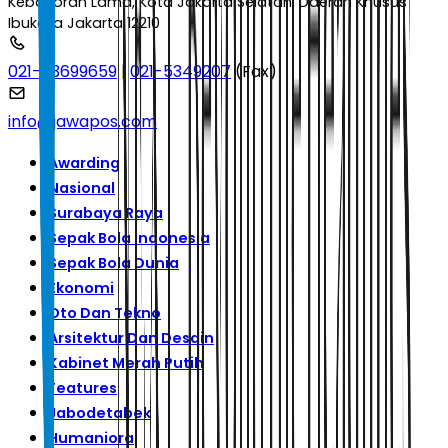
Kebayoran Lama, Kota Jakarta Selatan, Daerah Khusus
Ibukota Jakarta 12210
021-53699659
|
021-5349207
(Fax)
info@jawapos.com
Awarding
Nasional
Surabaya Raya
Sepak Bola Indonesia
Sepak Bola Dunia
Ekonomi
Oto Dan Tekno
Arsitektur Dan Desain
Kabinet Merah Putih
Features
Jabodetabek
Humaniora