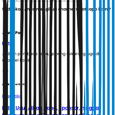
Sudahkah Anda mengikuti channel whatsapp kami?
Jawa Pos
Ikuti
Jadilah pembaca setia, gabung sekarang juga di
channel kami!
Artikel Terkait
Kasuistika
Polisi Usut Aliran Dana, Sponsor, hingga