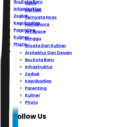
Ibu Kota Baru
Opini
Infrastruktur
Sisi Lain
Zodiak
Ternyata Hoax
Kepribadian
Humaniora
Parenting
Art Space
Kuliner
Minggu
Photo
Wisata Dan Kuliner
Arsitektur Dan Desain
Ibu Kota Baru
Infrastruktur
Zodiak
Kepribadian
Parenting
Kuliner
Photo
Follow Us