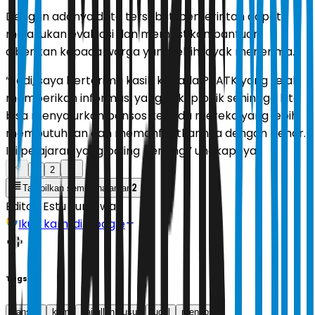
Dengan adanya data tersebut, pemerintah dapat
melakukan evaluasi dan memastikan bantuan
diberikan kepada warga yang lebih layak menerima.
“Jadi, saya berterima kasih kepada PPATK yang telah
memberikan informasi yang cukup baik sehingga kita
bisa menyalurkan bansos kepada mereka yang lebih
membutuhkan dan memanfaatkannya dengan benar.
Ini pelajaran yang paling penting,” ungkapnya.
1
2
2
Tampilkan semua halaman
Editor:
Estu Suryowati
Ikuti kami di Google
Tags
bansos
kpm
saifullah yusuf
judol
mensos