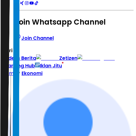
Join Whatsapp Channel
Join Channel
Hari ini
|
Indeks Berita
Zetizen
Learning Hub
Iklan Jitu
Home
Ekonomi