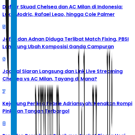
Daftar Skuad Chelsea dan AC Milan di Indonesia:
Luka Modric, Rafael Leao, hingga Cole Palmer
5
Jafar dan Adnan Diduga Terlibat Match Fixing, PBSI
Langsung Ubah Komposisi Ganda Campuran
6
Jadwal Siaran Langsung dan Link Live Streaming
Chelsea vs AC Milan, Tayang di Mana?
7
Kejagung Periksa Febrie Adriansyah: Kenakan Rompi
Pink dan Tangan Terborgol
8