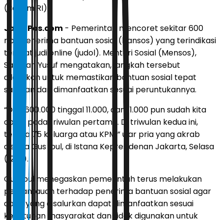
(Bakom RI)
JawaPos.com
- Pemerintah mencoret sekitar 600
ribu penerima bantuan sosial (bansos) yang terindikasi
terlibat judi online (judol). Menteri Sosial (Mensos),
Saifullah Yusuf mengatakan, langkah tersebut
dilakukan untuk memastikan bantuan sosial tepat
sasaran dan dimanfaatkan sesuai peruntukannya.
“Dari 600.000 tinggal 11.000, dan 11.000 pun sudah kita
coret pada triwulan pertama. Di triwulan kedua ini,
tersisa 75 keluarga atau KPM,” ujar pria yang akrab
disapa Gus Ipul, di Istana Kepresidenan Jakarta, Selasa
(12/5).
Gus Ipul menegaskan pemerintah terus melakukan
pemantauan terhadap penerima bantuan sosial agar
dana yang disalurkan dapat dimanfaatkan sesuai
kebutuhan masyarakat dan tidak digunakan untuk