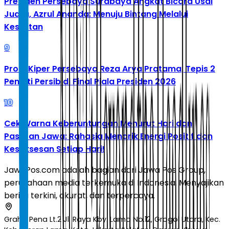
Presiden Persebaya Surabaya Angkat Bicara Usai
Juara, Azrul Ananda: Menuju Bintang Melalui
Kesulitan
9
Profil Kiper Persebaya Reza Arya Pratama, Tepis 2
Penalti Persib di Final Piala Presiden 2026
10
Cek Warna Keberuntungan Menurut Hari dan
Pasaran Jawa: Rahasia Menarik Energi Positif dan
Kesuksesan Setiap Hari!
JawaPos.com adalah bagian dari Jawa Pos Group,
perusahaan media terkemuka di Indonesia. Menyajikan
berita terkini, akurat, dan terpercaya.
Graha Pena Lt.2 Jl. Raya Kby. Lama No.12, Grogol Utara, Kec.