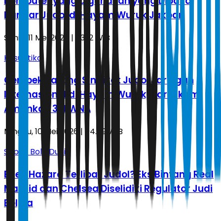
Komputer yang Digunakan yang Dipakai
Bandar Judol di Hayam Wuruk Jakbar
Senin, 11 Mei 2026 | 03.12 WIB
Kasuistika
Gerebek Sarang Sindikat Judol Jaringan
Internasional di Hayam Wuruk, Bareskrim
Amankan 321 WNA
Minggu, 10 Mei 2026 | 04.59 WIB
Sepak Bola Dunia
Eden Hazard Terlibat Judol? Eks Bintang Real
Madrid dan Chelsea Diselidiki Regulator Judi
Belgia