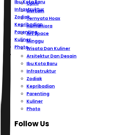
Ibu Kota Baru
Opini
Infrastruktur
Sisi Lain
Zodiak
Ternyata Hoax
Kepribadian
Humaniora
Parenting
Art Space
Kuliner
Minggu
Photo
Wisata Dan Kuliner
Arsitektur Dan Desain
Ibu Kota Baru
Infrastruktur
Zodiak
Kepribadian
Parenting
Kuliner
Photo
Follow Us