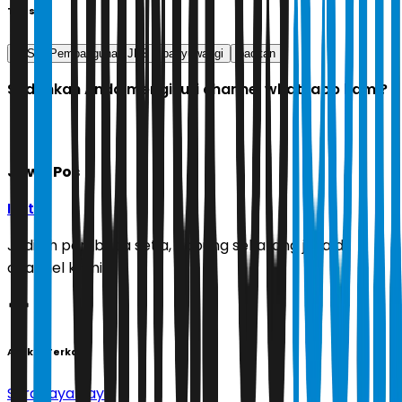
Tags
JLS
Pembangunan JLS
banyuwangi
pacitan
Sudahkah Anda mengikuti channel whatsapp kami?
Jawa Pos
Ikuti
Jadilah pembaca setia, gabung sekarang juga di
channel kami!
Artikel Terkait
Surabaya Raya