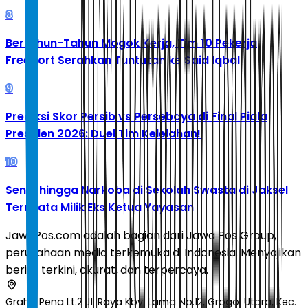
8
Bertahun-Tahun Mogok Kerja, Tim 10 Pekerja
Freeport Serahkan Tuntutan ke Said Iqbal
9
Prediksi Skor Persib vs Persebaya di Final Piala
Presiden 2026: Duel Tim Kelelahan!
10
Senpi hingga Narkoba di Sekolah Swasta di Jaksel
Ternyata Milik Eks Ketua Yayasan
JawaPos.com adalah bagian dari Jawa Pos Group,
perusahaan media terkemuka di Indonesia. Menyajikan
berita terkini, akurat, dan terpercaya.
Graha Pena Lt.2 Jl. Raya Kby. Lama No.12, Grogol Utara, Kec.