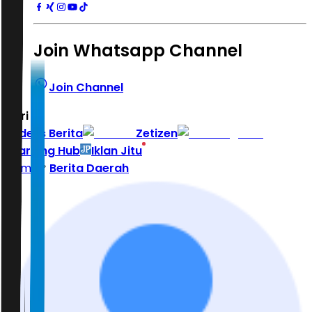
Join Whatsapp Channel
Join Channel
Hari ini
|
Indeks Berita
Zetizen
Learning Hub
Iklan Jitu
Home
Berita Daerah