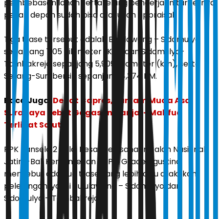
pembebasan lahan serta lelang pengerjaan targetnya
pekan depan sudah bisa dilakukan appraisal.
Tiga trase tersebut adalah Bululawang – Sidomulyo
sepanjang 7,05 Kilometer (KM) dan Sidomulyo-
Tambakrejo sepanjang 5,909 Kilometer (km), serta
Serang-Sumbersih sepanjang 4,374 KM.
Baca Juga:
Debat Capres, Jurkam Muda Asal
Surabaya Sebut Gagasan Ganjar- Mahfud
Terlihat Solutif
PPK Pansela 2 Balai Besar Pelasanaan Jalan Nasional
Jatim-Bali Kementerian PUPR, Grace Agustina
menyebut ada dua trase yang lebih dulu dilakukan
pelelangan, yakni Bululawang – Sidomulyo dan
Sidomulyo – Tambakrejo