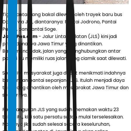
Tiga pantai yang bakal dilewati oleh trayek baru bus
Damri via JLS, diantaranya: Pantai Jodrono, Pantai
Puring, dan Pantai Soge.
JawaPos.com
- Jalur Lintas Selatan (JLS) kini jadi
primadonanya Jawa Timur yang dinantikan.
Bagaimana tidak, jalan yang menghubungkan antar
pantai itu memiliki ruas jalan yang ciamik saat dilewati.
Selain itu masyarakat juga dapat menikmati indahnya
bentangan pantai sepanjang JLS. Itulah menjadi daya
tarik yang dinantikan oleh masyarakat Jawa Timur dan
sekitarnya.
Pembangunan JLS yang sudah memakan waktu 23
tahun itu, kini satu persatu sudah mulai terselesaikan.
Nantinya jika sudah selesai secara keseluruhan,