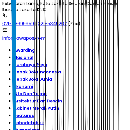
Kebayoran Lama, Kota Jakarta Selatan, Daerah Khusus
Ibukota Jakarta 12210
021-53699659
|
021-5349207
(Fax)
info@jawapos.com
Awarding
Nasional
Surabaya Raya
Sepak Bola Indonesia
Sepak Bola Dunia
Ekonomi
Oto Dan Tekno
Arsitektur Dan Desain
Kabinet Merah Putih
Features
Jabodetabek