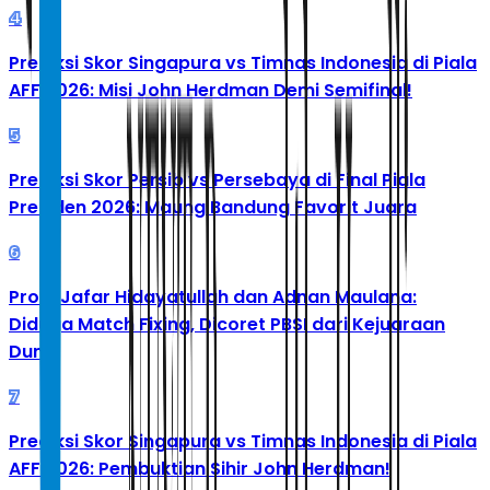
4
Prediksi Skor Singapura vs Timnas Indonesia di Piala
AFF 2026: Misi John Herdman Demi Semifinal!
5
Prediksi Skor Persib vs Persebaya di Final Piala
Presiden 2026: Maung Bandung Favorit Juara
6
Profil Jafar Hidayatullah dan Adnan Maulana:
Diduga Match Fixing, Dicoret PBSI dari Kejuaraan
Dunia
7
Prediksi Skor Singapura vs Timnas Indonesia di Piala
AFF 2026: Pembuktian Sihir John Herdman!