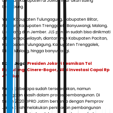
delapan Kabupaten di Jawa Timur akan saling
terhubung.
Yakni Kabupaten Tulungagung, Kabupaten Blitar,
Pacitan, Kabupaten Trenggalek, Banyuwangi, Malang,
Lumajang dan Jember. JLS pun kin sudah bisa dinikmati
dibeberapa wilayah, diantaranya Kabupaten Pacitan,
Kabupaten Tulungagung, Kabupaten Trenggalek,
Blitar, Malang, hingga banyuwangi.
Baca Juga:
Presiden Jokowi Resmikan Tol
Pamulang-Cinere-Bogor, Nilai Investasi Capai Rp
4 Triliun
Meski beberapa sudah terselesaikan, namun
sebagaian masih dalam proses pembangunan. Di
tahun 2020 DPRD Jatim bersama dengan Pemprov
Jatim telah melakukan peninjauan pembangunan