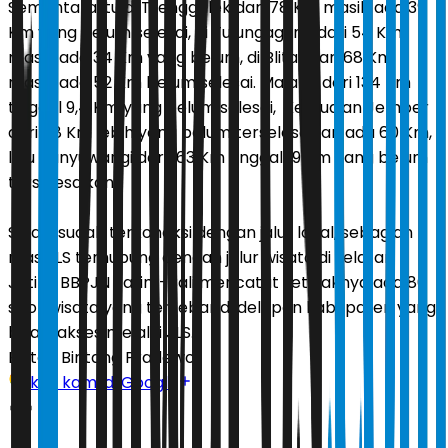
Sementara itu di Trenggalek dari 78 Km masih ada 39
Km yang belum selesai, di Tulungagung dari 54 Km
masih ada 34 Km yang belum, di Blitar dari 68 Km
masih ada 52 Km belum selesai. Malang dari 134 Km
tinggal 9,4 Km yang belum selesai, Kemudian Jember
dari 88 Km lebih yang belum terselesaikan ada 60 Km,
lalu Banyuwangi dari 163 Km tinggal 19 Km yang belum
terselesaikan.
Selain sudah terkoneksi dengan jalur lokal, sebagian
ruas JLS terhubung dengan jalur wisata di selatan
Jatim. BBPJN Jatim-Bali mencatat setidaknya ada 80
spot wisata yang tersebar di delapan kabupaten yang
bisa diakses melalui JLS.
Editor:
Bintang Pradewo
Ikuti kami di Google