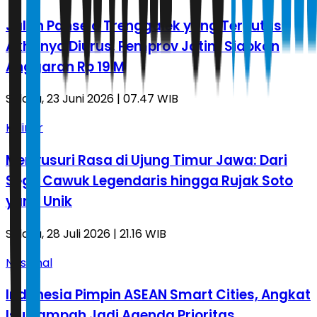
Jalan Pansela Trenggalek yang Terputus
Akhirnya Diurus, Pemprov Jatim Siapkan
Anggaran Rp 19 M
Selasa, 23 Juni 2026 | 07.47 WIB
Kuliner
Menyusuri Rasa di Ujung Timur Jawa: Dari
Sego Cawuk Legendaris hingga Rujak Soto
yang Unik
Selasa, 28 Juli 2026 | 21.16 WIB
Nasional
Indonesia Pimpin ASEAN Smart Cities, Angkat
Isu Sampah Jadi Agenda Prioritas