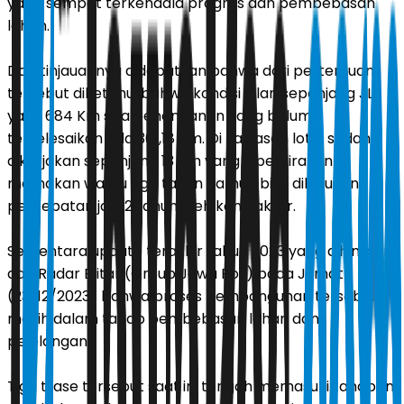
yang sempat terkendala progres dan pembebasan
lahan.
Dari tinjauannya didapatkan bahwa dari pertemuan
tersebut diketahui bahwa kondisi jalan sepanjang JLS
yaitu 684 Km sisa penanganan yang belum
terselesaikan ada 301,18 Km. Di kawasan lot 7 sedang
dikerjakan sepanjang 13 Km yang diperkirakan
memakan waktu tiga tahun namun bisa dilakukan
percepatan jadi 2 tahun oleh kontraktor.
Sementara update terakhir tahun 2023 yang dihimpun
dari Radar Blitar (Group Jawa Pos) pada Jumat
(23/12/2023) bahwa proses pembangunan tersebut
masih dalam tahap pembebasan lahan dan
pelelangan.
Tiga trase tersebut saat ini tengah memasuki tahapan