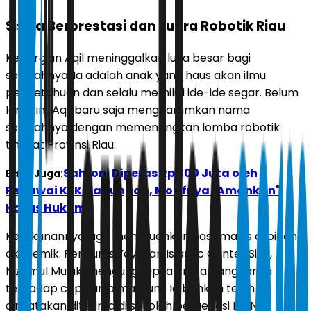
Siswa Berprestasi dan Juara Robotik Riau
Kepergian Aqil meninggalkan luka besar bagi
sekolahnya. Ia adalah anak yang haus akan ilmu
pengetahuan dan selalu memiliki ide-ide segar. Belum
lama ini, Aqil baru saja mengharumkan nama
sekolahnya dengan memenangkan lomba robotik
tingkat Provinsi Riau.
Sahroni Diperas Rp 300 Juta oleh
Baca Juga:
Pegawai KPK Gadungan, Motifnya "Amankan"
Kasus Hukum
Ketekunannya juga membuahkan hasil manis di bidang
akademik. Pengurus Yayasan Islamic Center Siak,
Nizamul Muluk, mengungkapkan rasa bangganya
terhadap capaian almarhum. Ia bahkan telah
dinyatakan diterima di sekolah bergengsi MAN IC