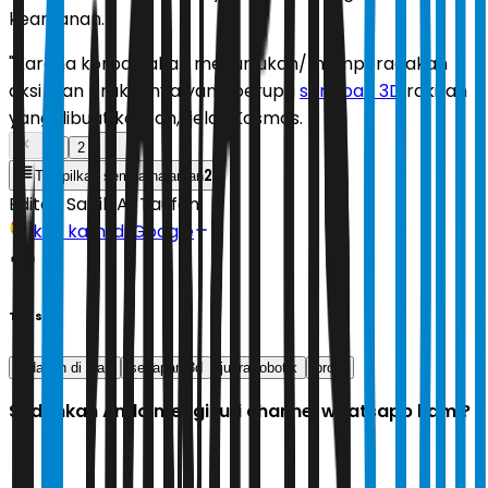
keamanan.
"Karena korban akan menunjukan/memperagakan
aksi ujian praktiknya yang berupa
senapan 3D
rakitan
yang dibuat korban," jelas Kosmos.
1
2
2
Tampilkan semua halaman
Editor:
Sabik Aji Taufan
Ikuti kami di Google
Tags
ledakan di siak
senapan 3d
juara robotik
profil
Sudahkah Anda mengikuti channel whatsapp kami?