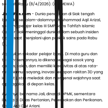
sekolah, Rabu (8/4/2026). (ISTIMEWA)
JawaPos.com
- Dunia pendidikan di Siak tengah
berduka sedalam-dalamnya. Muhammad Aqil Arizal,
seorang pelajar kelas III SMP Sains Tahfizh Islamic
Center Siak, meninggal dunia dalam sebuah insiden
tragis saat menjalani ujian praktik sains pada Rabu
(8/4).
Aqil bukan sekadar pelajar biasa. Di mata guru dan
teman-temannya, ia dikenal sebagai sosok yang
cerdas, saleh, dan memiliki kreativitas di atas rata-
rata. Namun sayang, inovasi senapan rakitan 3D yang
ia buat justru meledak dan mengenai wajahnya saat
diperagakan di depan kelas.
Ayahnya bernama Jali, dinas di DPMK, sementara
ibunya di Dinas Pertanian, Peternakan dan Perikanan,
Ratry Asti Dwi Ariani.