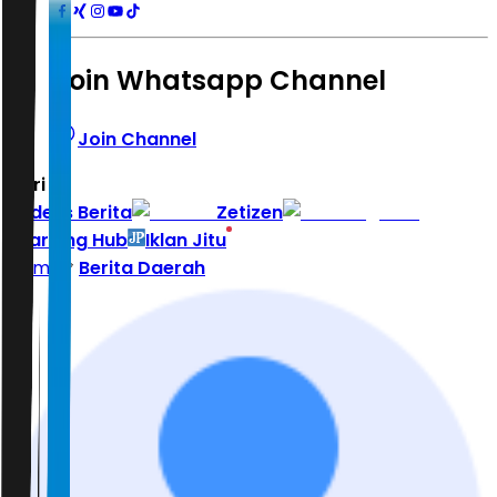
Join Whatsapp Channel
Join Channel
Hari ini
|
Indeks Berita
Zetizen
Learning Hub
Iklan Jitu
Home
Berita Daerah