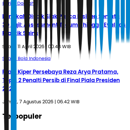
Berita Daerah
Langkah Disdik Siak Pasca Insiden Senjata
3D Aqil: Assessment Trauma hingga Evaluasi
Praktik Sains
Sabtu, 11 April 2026 | 00.48 WIB
Sepak Bola Indonesia
Profil Kiper Persebaya Reza Arya Pratama,
Tepis 2 Penalti Persib di Final Piala Presiden
2026
Jumat, 7 Agustus 2026 | 06.42 WIB
Terpopuler