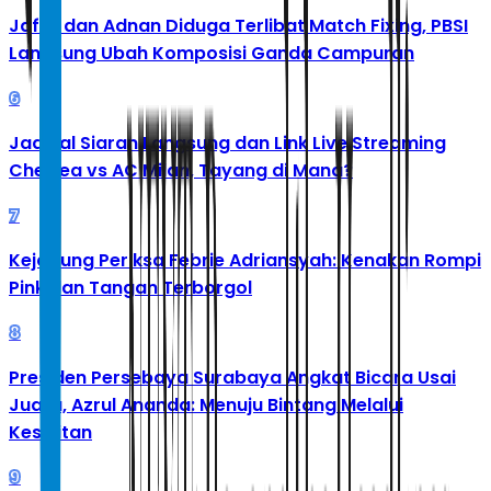
Jafar dan Adnan Diduga Terlibat Match Fixing, PBSI
Langsung Ubah Komposisi Ganda Campuran
6
Jadwal Siaran Langsung dan Link Live Streaming
Chelsea vs AC Milan, Tayang di Mana?
7
Kejagung Periksa Febrie Adriansyah: Kenakan Rompi
Pink dan Tangan Terborgol
8
Presiden Persebaya Surabaya Angkat Bicara Usai
Juara, Azrul Ananda: Menuju Bintang Melalui
Kesulitan
9