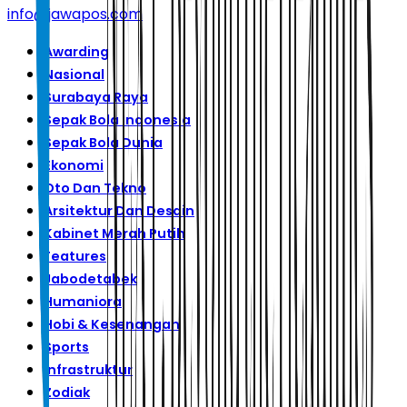
info@jawapos.com
Awarding
Nasional
Surabaya Raya
Sepak Bola Indonesia
Sepak Bola Dunia
Ekonomi
Oto Dan Tekno
Arsitektur Dan Desain
Kabinet Merah Putih
Features
Jabodetabek
Humaniora
Hobi & Kesenangan
Sports
Infrastruktur
Zodiak