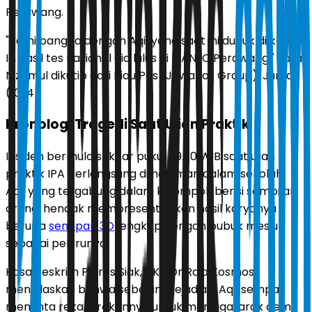
Perawang.
"Kami bangga dengan Aqil yang saat ini duduk di kelas
III, hasil tes nasional dia lulus di MAN IC Perawang," kata
Nizamul dikutip dari Riau Pos (JawaPos Group), Jumat
(10/4)
Kronologi Tragedi Saat Ujian Praktik
Insiden bermula sekitar pukul 09.30 WIB saat ujian
praktik IPA berlangsung di halaman dalam sekolah.
Aqil yang tergabung dalam kelompok berisi sembilan
orang, hendak mempresentasikan hasil karyanya
berupa
senapan 3D
lengkap dengan bubuk mesiu
sebagai pelurunya.
Kasatreskrim Polres Siak, AKP Dr Raja Kosmos,
menjelaskan bahwa sebelum kejadian, Aqil sempat
meminta rekan-rekannya untuk menjaga jarak demi