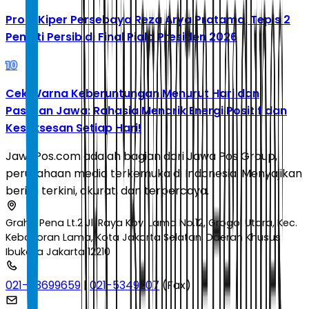
Profil Kiper Persebaya Reza Arya Pratama, Tepis 2
Penalti Persib di Final Piala Presiden 2026
10
Cek Warna Keberuntungan Menurut Hari dan
Pasaran Jawa: Rahasia Menarik Energi Positif dan
Kesuksesan Setiap Hari!
JawaPos.com adalah bagian dari Jawa Pos Group,
perusahaan media terkemuka di Indonesia. Menyajikan
berita terkini, akurat, dan terpercaya.
Graha Pena Lt.2 Jl. Raya Kby. Lama No.12, Grogol Utara, Kec.
Kebayoran Lama, Kota Jakarta Selatan, Daerah Khusus
Ibukota Jakarta 12210
021-53699659
|
021-5349207
(Fax)