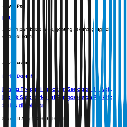
Jawa Pos
Ikuti
Jadilah pembaca setia, gabung sekarang juga di
channel kami!
Artikel Terkait
Berita Daerah
Pasca Tragedi Ledakan Senapan 3D Aqil,
Disdik Siak Perketat Pengawasan Praktik
Sains di Sekolah
Sabtu, 11 April 2026 | 01.16 WIB