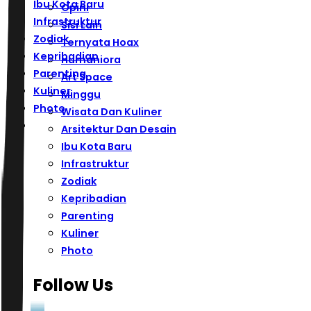
Ibu Kota Baru
Opini
Infrastruktur
Sisi Lain
Zodiak
Ternyata Hoax
Kepribadian
Humaniora
Parenting
Art Space
Kuliner
Minggu
Photo
Wisata Dan Kuliner
Arsitektur Dan Desain
Ibu Kota Baru
Infrastruktur
Zodiak
Kepribadian
Parenting
Kuliner
Photo
Follow Us