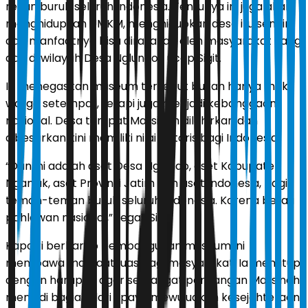
rekan buruh seluruh Indonesia. Tentunya ini juga akan
menghidupkan UMKM, menghidupkan desa itu sendiri
dan manfaatnya bisa dirasakan oleh masyarakat yang
ada di wilayah Desa Nglundo,” ucap Sigit.
Ia menegaskan museum tersebut bukan hanya milik
warga setempat, tetapi juga menjadi kebanggaan
nasional. Desa tempat Marsinah dilahirkan dan
dibesarkan kini memiliki nilai historis bagi Indonesia.
“Dan ini adalah aset Desa Nglundo, aset Kabupaten
Nganjuk, aset Provinsi Jatim dan aset Indonesia, bagi
teman-teman buruh seluruh Indonesia. Karena beliau
pahlawan nasional,” tegas Sigit.
Kapolri berharap pembangunan museum ini
membawa manfaat luas bagi masyarakat. Ia menutup
dengan harapan agar semangat perjuangan Marsinah
menjadi bagian dari upaya mewujudkan kesejahteraan