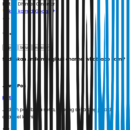
Editor:
Dhimas Ginanjar
Ikuti kami di Google
Tags
kapolri
buruh
marsinah
Sudahkah Anda mengikuti channel whatsapp kami?
Jawa Pos
Ikuti
Jadilah pembaca setia, gabung sekarang juga di
channel kami!