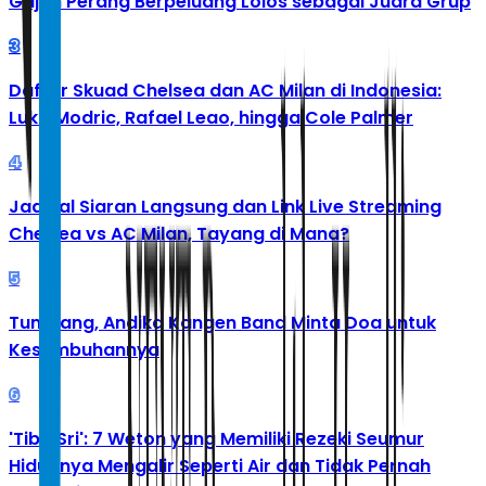
Gajah Perang Berpeluang Lolos sebagai Juara Grup
3
Daftar Skuad Chelsea dan AC Milan di Indonesia:
Luka Modric, Rafael Leao, hingga Cole Palmer
4
Jadwal Siaran Langsung dan Link Live Streaming
Chelsea vs AC Milan, Tayang di Mana?
5
Tumbang, Andika Kangen Band Minta Doa untuk
Kesembuhannya
6
'Tibo Sri': 7 Weton yang Memiliki Rezeki Seumur
Hidupnya Mengalir Seperti Air dan Tidak Pernah