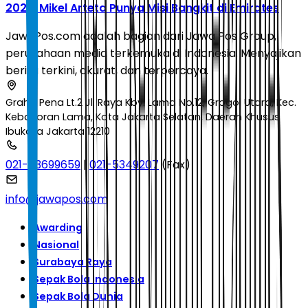
2026: Mikel Arteta Punya Misi Bangkit di Emirates
JawaPos.com adalah bagian dari Jawa Pos Group,
perusahaan media terkemuka di Indonesia. Menyajikan
berita terkini, akurat, dan terpercaya.
Graha Pena Lt.2 Jl. Raya Kby. Lama No.12, Grogol Utara, Kec.
Kebayoran Lama, Kota Jakarta Selatan, Daerah Khusus
Ibukota Jakarta 12210
021-53699659
|
021-5349207
(Fax)
info@jawapos.com
Awarding
Nasional
Surabaya Raya
Sepak Bola Indonesia
Sepak Bola Dunia