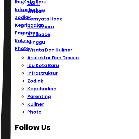
Ibu Kota Baru
Opini
Infrastruktur
Sisi Lain
Zodiak
Ternyata Hoax
Kepribadian
Humaniora
Parenting
Art Space
Kuliner
Minggu
Photo
Wisata Dan Kuliner
Arsitektur Dan Desain
Ibu Kota Baru
Infrastruktur
Zodiak
Kepribadian
Parenting
Kuliner
Photo
Follow Us