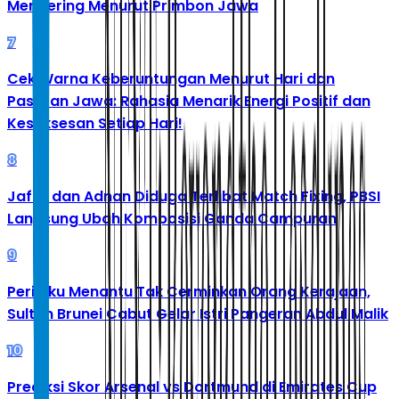
Mengering Menurut Primbon Jawa
7
Cek Warna Keberuntungan Menurut Hari dan
Pasaran Jawa: Rahasia Menarik Energi Positif dan
Kesuksesan Setiap Hari!
8
Jafar dan Adnan Diduga Terlibat Match Fixing, PBSI
Langsung Ubah Komposisi Ganda Campuran
9
Perilaku Menantu Tak Cerminkan Orang Kerajaan,
Sultan Brunei Cabut Gelar Istri Pangeran Abdul Malik
10
Prediksi Skor Arsenal vs Dortmund di Emirates Cup