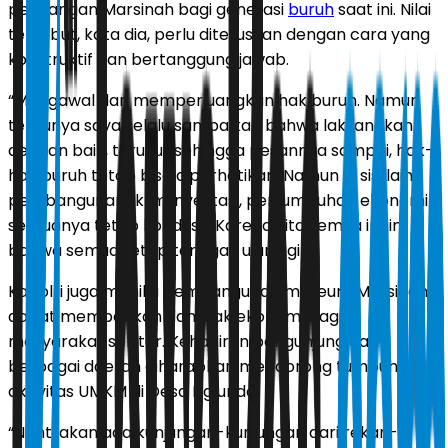
perjuangan Marsinah bagi generasi
buruh
saat ini. Nilai
tersebut, kata dia, perlu diteruskan dengan cara yang
konstruktif dan bertanggung jawab.
“Mengawal dan memperjuangkan hak buruh. Namun
tentunya saya selalu sampaikan bahwa laksanakan
dengan baik, terukur sehingga pesannya sampai, hak-
hak buruh tetap bisa diperhatikan. Namun di sisi lain,
pembangunan, iklim investasi, pertumbuhan ekonomi
semuanya tetap kondusif. Karena kita semua ingin
bahwa semua tetap terjaga,” ujar Sigit.
Kapolri juga menilai pembangunan museum Marsinah
dapat memberikan dampak ekonomi bagi
masyarakat sekitar. Kehadiran pengunjung dari
berbagai daerah diharapkan mendorong tumbuhnya
aktivitas UMKM di Desa Nglundo.
“Nanti akan ada kunjungan-kunjungan dari rekan-