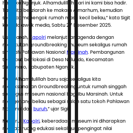
hadir ke Nganjuk. Alhamdulillah hari ini kami bisa hadir.
Tadi kita berziarah ke makam Almarhum, kemudian
sempat menengok rumah masa kecil beliau,” kata Sigit
kepada awak media, Sabtu 27 Desember 2025.
Usai ziarah,
Kapolri
melanjutkan agenda dengan
melakukan groundbreaking museum sekaligus rumah
singgah Pahlawan Nasional
Marsinah
. Pembangunan
tersebut berlokasi di Desa Nglundo, Kecamatan
Sukomoro, Kabupaten Nganjuk.
“Dan Alhamdulillah baru saja sekaligus kita
melaksanakan Groundbreaking untuk rumah singgah
sekaligus museum nasional bagi Ibu Marsinah. Untuk
mengenang beliau sebagai salah satu tokoh Pahlawan
Nasional dari
buruh
,” ujar Sigit.
Menurut
Kapolri
, keberadaan museum ini diharapkan
menjadi ruang edukasi sekaligus pengingat nilai