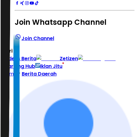
Join Whatsapp Channel
Join Channel
Hari ini
|
Indeks Berita
Zetizen
Learning Hub
Iklan Jitu
Home
Berita Daerah