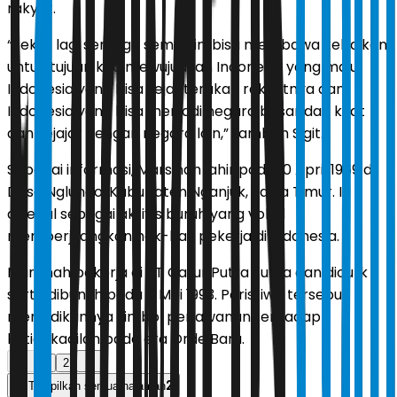
rakyat.
“Sekali lagi semoga semua ini bisa membawa kebaikan
untuk tujuan kita mewujudkan Indonesia yang maju,
Indonesia yang bisa sejahterakan rakyatnya dan
Indonesia yang bisa menjadi negara besar dan kuat
dan sejajar dengan negara lain,” tambah Sigit.
Sebagai informasi, Marsinah lahir pada 10 April 1969 di
Desa Nglundo, Kabupaten Nganjuk, Jawa Timur. Ia
dikenal sebagai aktivis buruh yang vokal
memperjuangkan hak-hak pekerja di Indonesia.
Marsinah bekerja di PT Catur Putra Surya dan diculik
serta dibunuh pada 8 Mei 1993. Peristiwa tersebut
menjadikannya simbol perlawanan terhadap
ketidakadilan pada era Orde Baru.
1
2
2
Tampilkan semua halaman