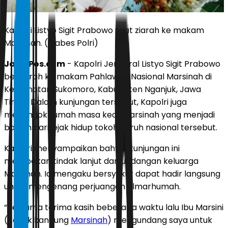
Kapolri Listyo Sigit Prabowo saat ziarah ke makam
Marsinah. (Mabes Polri)
JawaPos.com
- Kapolri Jenderal Listyo Sigit Prabowo
berziarah ke makam Pahlawan Nasional Marsinah di
Kecamatan Sukomoro, Kabupaten Nganjuk, Jawa
Timur. Dalam kunjungan tersebut, Kapolri juga
menengok rumah masa kecil Marsinah yang menjadi
bagian dari jejak hidup tokoh buruh nasional tersebut.
Kapolri menyampaikan bahwa kunjungan ini
merupakan tindak lanjut dari undangan keluarga
Marsinah. Ia mengaku bersyukur dapat hadir langsung
untuk mengenang perjuangan almarhumah.
“Pertama terima kasih beberapa waktu lalu Ibu Marsini
(Kakak kandung
Marsinah
) mengundang saya untuk