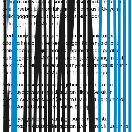
Rangga menyebut, pesan yang disampaikan dalam
aksi tersebut juga berlaku untuk Komnas HAM yang
dinilai gagal menuntaskan kasus Munir dan
pelanggaran HAM berat.
”Kedatangan jaksa agung di kampus Munir tanpa
adanya kejelasan perkembangan kasusnya dapat
dinilai sebagai wujud praktik impunitas bagi pelaku
pelanggaran HAM. Kami menolak jaksa agung masuk
ke kampus Munir sebelum menyelesaikan kasus Munir
dan pelanggaran HAM berat,” terang Rangga.
Selain mahasiswa yang tergabung dalam Amarah
Brawijaya, aksi serupa dilakukan aliansi Gerakan
Rakyat Advokasi Munir (Geram). Mereka berdemo di
Pintu Masuk Utama Universitas Brawijaya.
Pesan yang disampaikan juga sama, menuntut
penuntasan kasus pelanggaran HAM berat, khususnya