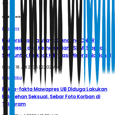
Artikel Terkait
Ekonomi
Universitas Brawijaya Gandeng CNGR
Indonesia dan Kementerian ESDM, Siapkan
SDM untuk Perkuat Hilirisasi Mineral Nasional
Sabtu, 18 Juli 2026 | 22.02 WIB
Kasuistika
Fakta-fakta Mawapres UB Diduga Lakukan
Pelecehan Seksual, Sebar Foto Korban di
Telegram