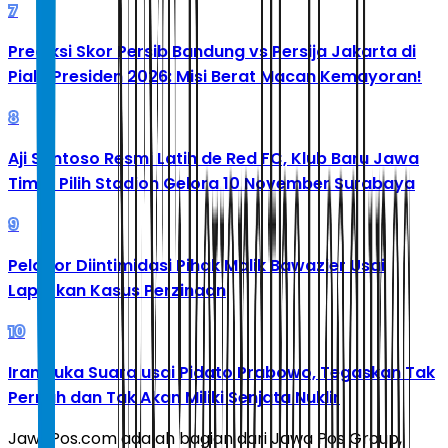
7
Prediksi Skor Persib Bandung vs Persija Jakarta di
Piala Presiden 2026: Misi Berat Macan Kemayoran!
8
Aji Santoso Resmi Latih de Red FC, Klub Baru Jawa
Timur Pilih Stadion Gelora 10 November Surabaya
9
Pelapor Diintimidasi Pihak Malik Bawazier Usai
Laporkan Kasus Perzinaan
10
Iran Buka Suara usai Pidato Prabowo, Tegaskan Tak
Pernah dan Tak Akan Miliki Senjata Nuklir
JawaPos.com adalah bagian dari Jawa Pos Group,