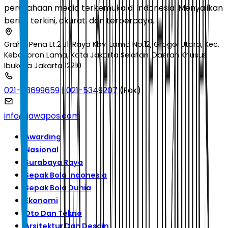
perusahaan media terkemuka di Indonesia. Menyajikan
berita terkini, akurat, dan terpercaya.
Graha Pena Lt.2 Jl. Raya Kby. Lama No.12, Grogol Utara, Kec.
Kebayoran Lama, Kota Jakarta Selatan, Daerah Khusus
Ibukota Jakarta 12210
021-53699659
|
021-5349207
(Fax)
info@jawapos.com
Awarding
Nasional
Surabaya Raya
Sepak Bola Indonesia
Sepak Bola Dunia
Ekonomi
Oto Dan Tekno
Arsitektur Dan Desain