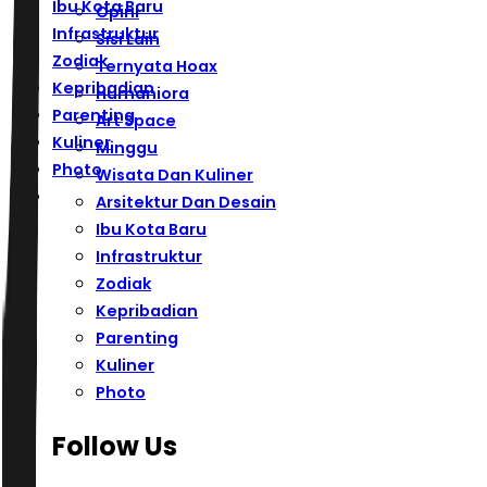
Ibu Kota Baru
Opini
Infrastruktur
Sisi Lain
Zodiak
Ternyata Hoax
Kepribadian
Humaniora
Parenting
Art Space
Kuliner
Minggu
Photo
Wisata Dan Kuliner
Arsitektur Dan Desain
Ibu Kota Baru
Infrastruktur
Zodiak
Kepribadian
Parenting
Kuliner
Photo
Follow Us