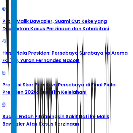
3
Profil Malik Bawazier, Suami Cut Keke yang
Dilaporkan Kasus Perzinaan dan Kohabitasi
4
Hasil Piala Presiden: Persebaya Surabaya vs Arema
FC 1-0, Yuran Fernandes Gacor!
5
Prediksi Skor Persib vs Persebaya di Final Piala
Presiden 2026: Duel Tim Kelelahan!
6
Suami Endah Fitrianingsih Sakit Hati ke Malik
Bawazier Atas Kasus Perzinaan