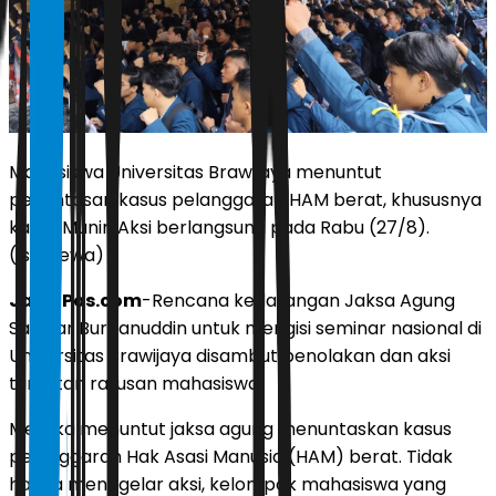
Mahasiswa Universitas Brawijaya menuntut
penuntasan kasus pelanggaran HAM berat, khususnya
kasus Munir. Aksi berlangsung pada Rabu (27/8).
(Istimewa)
JawaPos.com
-Rencana kedatangan Jaksa Agung
Sanitiar Burhanuddin untuk mengisi seminar nasional di
Universitas Brawijaya disambut penolakan dan aksi
tuntutan ratusan mahasiswa.
Mereka menuntut jaksa agung menuntaskan kasus
pelanggaran Hak Asasi Manusia (HAM) berat. Tidak
hanya menggelar aksi, kelompok mahasiswa yang