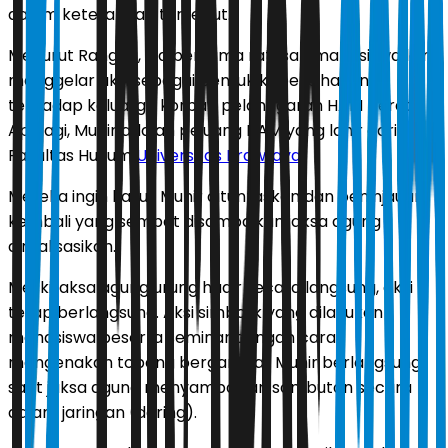
dalam keterangan tersebut.
Menurut Rangga, dia bersama ratusan mahasiswa lain
menggelar aksi sebagai bentuk keberpihakan
terhadap keluarga korban pelanggaran HAM berat.
Apalagi, Munir adalah pejuang HAM yang lahir dari
Fakultas Hukum
Universitas Brawijaya
.
Mereka ingin kasus Munir dituntaskan dan peninjauan
kembali yang sempat disampaikan jaksa agung
direalisasikan.
Meski jaksa agung urung hadir secara langsung, aksi
tetap berlangsung. Aksi simbolik yang dilakukan
mahasiswa peserta seminar dengan cara
mengenakan topeng bergambar Munir berlangsung
saat jaksa agung menyampaikan sambutan secara
dalam jaringan (daring).