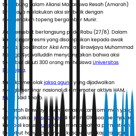
tergabung dalam Aliansi Mahasiswa Resah (Amarah)
Brawijaya melakukan aksi simbolik dengan
mengenakan topeng bergambar Munir.
Aksi tersebut berlangsung pada Rabu (27/8). Dalam
keterangan resmi yang disampaikan kepada awak
media, Koordinator Aksi Amarah Brawijaya Muhammad
Rangga Syawalluddin menyampaikan bahwa aksi
tersebut diikuti 300 orang mahasiswa
Universitas
Brawijaya
.
Mereka menolak
jaksa agung
yang dijadwalkan
mengisi seminar nasional di almamater aktivis HAM,
Munir
Said Thalib.
”Amarah Brawijaya mempertanyakan komitmen yang
disampaikan
jaksa agung
di tahun 2016 soal peninjauan
kembali kasus
Munir
. Kami menilai bahwa pernyataan
tersebut hanyalah omong kosong,” ungkap Rangga