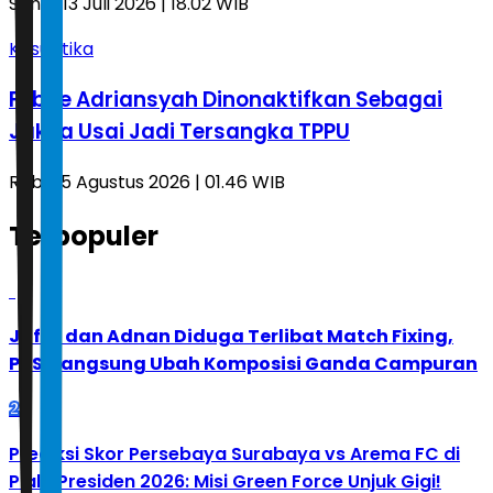
Senin, 13 Juli 2026 | 18.02 WIB
Kasuistika
Febrie Adriansyah Dinonaktifkan Sebagai
Jaksa Usai Jadi Tersangka TPPU
Rabu, 5 Agustus 2026 | 01.46 WIB
Terpopuler
1
Jafar dan Adnan Diduga Terlibat Match Fixing,
PBSI Langsung Ubah Komposisi Ganda Campuran
2
Prediksi Skor Persebaya Surabaya vs Arema FC di
Piala Presiden 2026: Misi Green Force Unjuk Gigi!