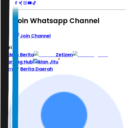
Join Whatsapp Channel
Join Channel
Hari ini
|
Indeks Berita
Zetizen
Learning Hub
Iklan Jitu
Home
Berita Daerah