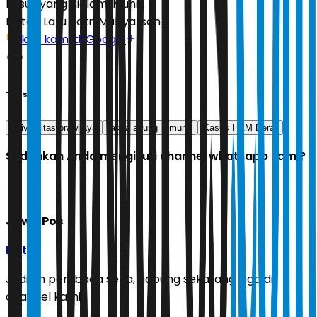
kasus yang dialami Munir.
Editor:
Latu Ratri Mubyarsah
Ikuti kami di Google
Tags
universitas brawijaya
jaksa agung
munir
Kasus HAM Berat
Sudahkah Anda mengikuti channel whatsapp kami?
Jawa Pos
Ikuti
Jadilah pembaca setia, gabung sekarang juga di
channel kami!