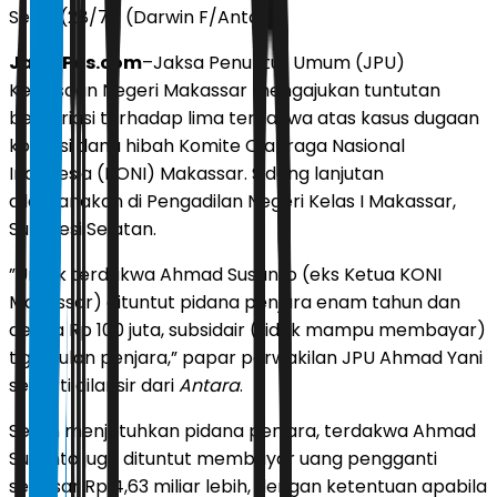
Senin (28/7). (Darwin F/Antara)
JawaPos.com
–Jaksa Penuntut Umum (JPU)
Kejaksaan Negeri Makassar mengajukan tuntutan
bervariasi terhadap lima terdakwa atas kasus dugaan
korupsi dana hibah Komite Olahraga Nasional
Indonesia (KONI) Makassar. Sidang lanjutan
dilaksanakan di Pengadilan Negeri Kelas I Makassar,
Sulawesi Selatan.
”Untuk terdakwa Ahmad Susanto (eks Ketua KONI
Makassar) dituntut pidana penjara enam tahun dan
denda Rp 100 juta, subsidair (tidak mampu membayar)
tiga bulan penjara,” papar perwakilan JPU Ahmad Yani
seperti dilansir dari
Antara
.
Selain menjatuhkan pidana penjara, terdakwa Ahmad
Susanto juga dituntut membayar uang pengganti
sebesar Rp 4,63 miliar lebih, dengan ketentuan apabila