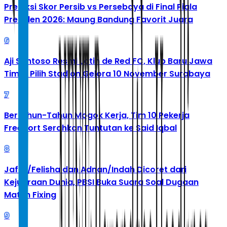
Prediksi Skor Persib vs Persebaya di Final Piala
Presiden 2026: Maung Bandung Favorit Juara
6
Aji Santoso Resmi Latih de Red FC, Klub Baru Jawa
Timur Pilih Stadion Gelora 10 November Surabaya
7
Bertahun-Tahun Mogok Kerja, Tim 10 Pekerja
Freeport Serahkan Tuntutan ke Said Iqbal
8
Jafar/Felisha dan Adnan/Indah Dicoret dari
Kejuaraan Dunia, PBSI Buka Suara Soal Dugaan
Match Fixing
9