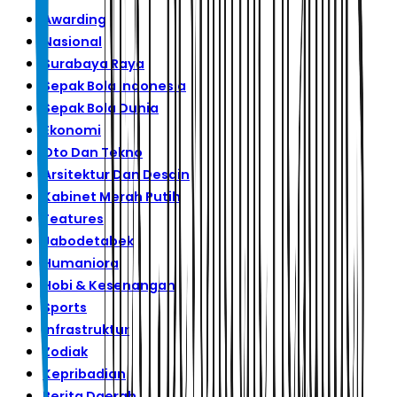
Awarding
Nasional
Surabaya Raya
Sepak Bola Indonesia
Sepak Bola Dunia
Ekonomi
Oto Dan Tekno
Arsitektur Dan Desain
Kabinet Merah Putih
Features
Jabodetabek
Humaniora
Hobi & Kesenangan
Sports
Infrastruktur
Zodiak
Kepribadian
Berita Daerah