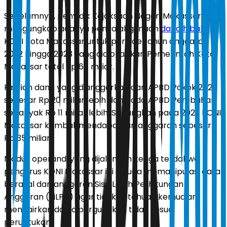
Sebelumnya, penyidik Kejaksaan Negeri Makassar
mengungkap adanya penyalahgunaan
dana hibah
KONI Kota Makassar untuk periode tahun anggaran
2022 hingga 2023 yang dialokasikan Pemerintah Kota
Makassar total Rp 66 miliar.
Rincian dana yang dianggarkan dari APBD Pokok 2022
sebesar Rp 20 miliar lebih dan pada APBD Perubahan
sebanyak Rp 11 miliar lebih. Sedangkan pada 2023 KONI
Makassar kembali mendapatkan anggaran sebesar
Rp 35 miliar.
Modus operandi yang dijalankan ketiga terdakwa
pengurus KONI Makassar ini diduga memanipulasi data
berasal dari anggaran Sisa Lebih Perhitungan
Anggaran (SiLPA) agar tidak ketahuan kemudian
mencairkan dan dipergunakan tidak sesuai
peruntukan.