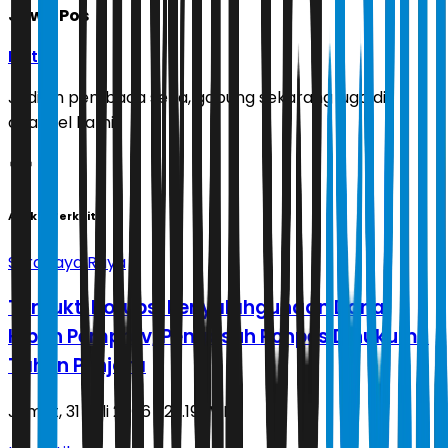
Jawa Pos
Ikuti
Jadilah pembaca setia, gabung sekarang juga di
channel kami!
Artikel Terkait
Surabaya Raya
Terbukti Korupsi Penyalahgunaan Dana
Hibah Pemprov, Pengasuh Ponpes Dihukum 1
Tahun Penjara
Jumat, 31 Juli 2026 | 23.19 WIB