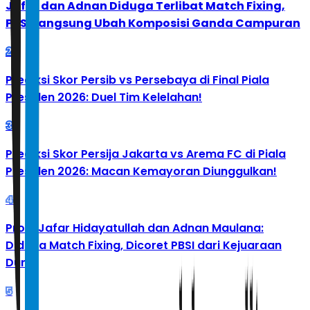
Jafar dan Adnan Diduga Terlibat Match Fixing,
PBSI Langsung Ubah Komposisi Ganda Campuran
2
Prediksi Skor Persib vs Persebaya di Final Piala
Presiden 2026: Duel Tim Kelelahan!
3
Prediksi Skor Persija Jakarta vs Arema FC di Piala
Presiden 2026: Macan Kemayoran Diunggulkan!
4
Profil Jafar Hidayatullah dan Adnan Maulana:
Diduga Match Fixing, Dicoret PBSI dari Kejuaraan
Dunia
5