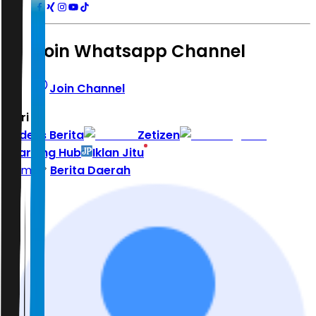
Join Whatsapp Channel
Join Channel
Hari ini
|
Indeks Berita
Zetizen
Learning Hub
Iklan Jitu
Home
Berita Daerah