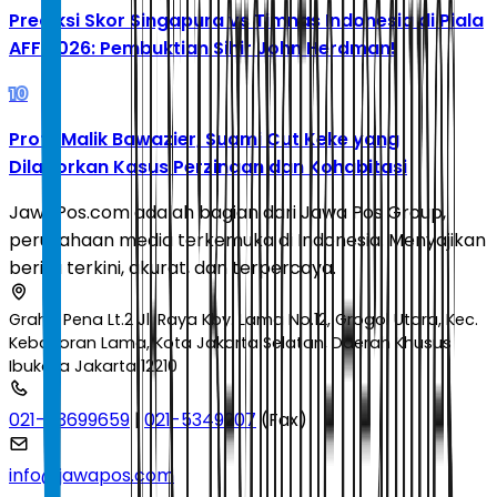
Prediksi Skor Singapura vs Timnas Indonesia di Piala
AFF 2026: Pembuktian Sihir John Herdman!
10
Profil Malik Bawazier, Suami Cut Keke yang
Dilaporkan Kasus Perzinaan dan Kohabitasi
JawaPos.com adalah bagian dari Jawa Pos Group,
perusahaan media terkemuka di Indonesia. Menyajikan
berita terkini, akurat, dan terpercaya.
Graha Pena Lt.2 Jl. Raya Kby. Lama No.12, Grogol Utara, Kec.
Kebayoran Lama, Kota Jakarta Selatan, Daerah Khusus
Ibukota Jakarta 12210
021-53699659
|
021-5349207
(Fax)
info@jawapos.com