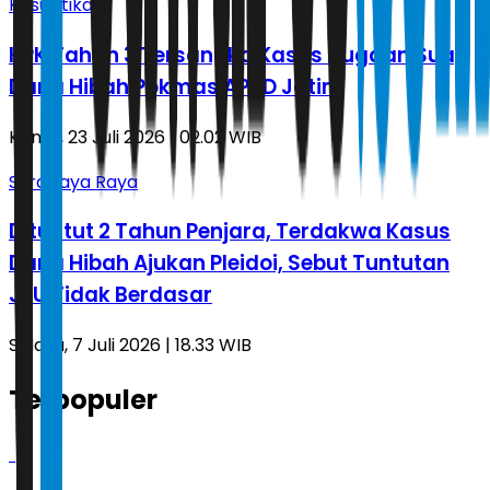
Kasuistika
KPK Tahan 3 Tersangka Kasus Dugaan Suap
Dana Hibah Pokmas APBD Jatim
Kamis, 23 Juli 2026 | 02.02 WIB
Surabaya Raya
Dituntut 2 Tahun Penjara, Terdakwa Kasus
Dana Hibah Ajukan Pleidoi, Sebut Tuntutan
JPU Tidak Berdasar
Selasa, 7 Juli 2026 | 18.33 WIB
Terpopuler
1