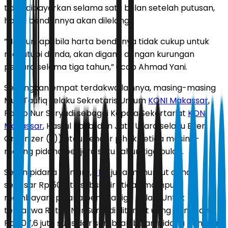
tidak dibayarkan selama satu bulan setelah putusan,
harta bendannya akan dilelang.
”Namun, apabila harta bendanya tidak cukup untuk
menutupi denda, akan diganti dengan kurungan
penjara selama tiga tahun,” ucap Ahmad Yani.
Sedangkan empat terdakwa lainnya, masing-masing
Muh Taufiq selaku Sekretaris Umum
KONI Makassar
,
Ratno Nur Suryadi sebagai Kepala Sekertariat
KONI
Makassar
, Hasrul Hasbi dan Jatri Utara selaku Even
Organizer (E)) atau vendor pihak ketiga masing-
masing pidana penjara satu tahun tiga bulan.
Selain pidana penjara,
JPU
juga menuntut denda
sebesar Rp 50 juta subsidair (tidak mampu
membayar) pidana penjara tiga bulan. Untuk
terdakwa Ratno Nur Suryadi dituntut uang pengganti
Rp 207,6 juta subsidair sembilan bulan pidana penjara.