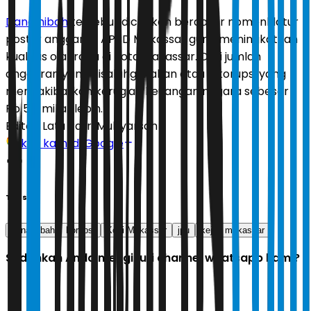
Dana hibah
tersebut dicairkan berdasar nomenklatur
postur anggaran APBD Makassar guna meningkatkan
kualitas olahraga di Kota Makassar. Dari jumlah
anggaran yang disalahgunakan atau dikorupsi yang
mengakibatkan kerugian keuangan negara sebesar
Rp 5,8 miliar lebih.
Editor:
Latu Ratri Mubyarsah
Ikuti kami di Google
Tags
dana hibah
korupsi
Koni Makassar
jpu
kejari makassar
Sudahkah Anda mengikuti channel whatsapp kami?