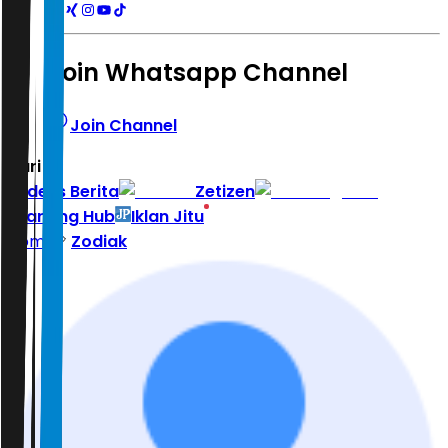
Join Whatsapp Channel
Join Channel
Hari ini
|
Indeks Berita
Zetizen
Learning Hub
Iklan Jitu
Home
Zodiak