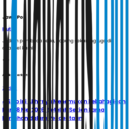
Jawa Pos
Ikuti
Jadilah pembaca setia, gabung sekarang juga di
channel kami!
Artikel Terkait
Zodiak
4 Shio Ini Akhirnya Menemukan Kebahagiaan
Baru 8 Mei 2026, Setelah Sekian Lama
Bertahan dalam Penderitaan