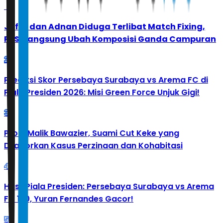
1
Jafar dan Adnan Diduga Terlibat Match Fixing,
PBSI Langsung Ubah Komposisi Ganda Campuran
2
Prediksi Skor Persebaya Surabaya vs Arema FC di
Piala Presiden 2026: Misi Green Force Unjuk Gigi!
3
Profil Malik Bawazier, Suami Cut Keke yang
Dilaporkan Kasus Perzinaan dan Kohabitasi
4
Hasil Piala Presiden: Persebaya Surabaya vs Arema
FC 1-0, Yuran Fernandes Gacor!
5