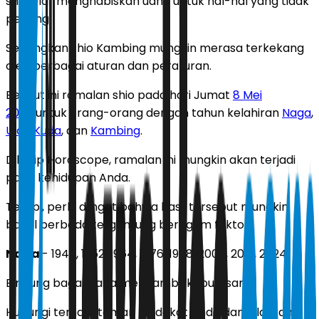
shio Ular menghabiskan uang untuk hal-hal yang tidak
penting.
Sedangkan shio Kambing mungkin merasa terkekang
oleh berbagai aturan dan peraturan.
Berikut ini ramalan shio pada hari Jumat
8 Mei
2026
untuk orang-orang dengan tahun kelahiran
Naga
,
Ular
,
Kuda
, dan
Kambing
.
Dikutip Horoscope, ramalan ini mungkin akan terjadi
pada kehidupan Anda.
Tetapi, perlu diingat bahwa hasil tersebut mungkin
bakal berbeda tergantung beragam faktor.
Naga
- 1940, 1952, 1964, 1976, 1988, 2000, 2012, 2024
Bingung bagaimana mengambil keputusan?
Hubungi teman-teman terdekat Anda dan jelaskan