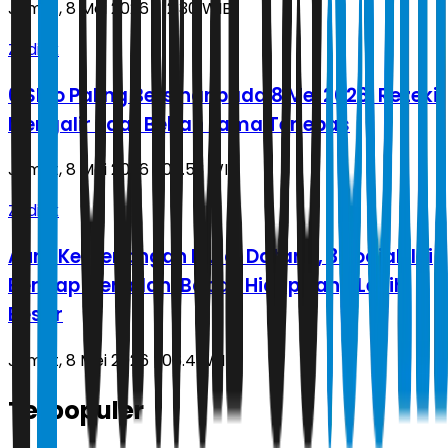
Jumat, 8 Mei 2026 | 12.30 WIB
Zodiak
6 Shio Paling Bersinar pada 8 Mei 2026, Rezeki
Mengalir saat Beban Lama Terlepas
Jumat, 8 Mei 2026 | 06.53 WIB
Zodiak
Aura Kemenangan Mulai Datang, 3 Zodiak Ini
Bersiap Menjalani Babak Hidup yang Lebih
Besar
Jumat, 8 Mei 2026 | 06.41 WIB
Terpopuler