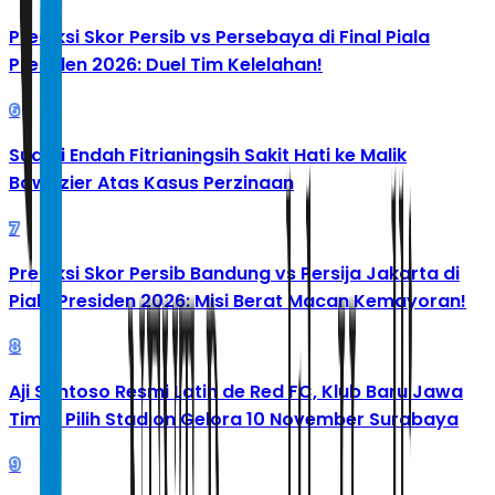
Prediksi Skor Persib vs Persebaya di Final Piala
Presiden 2026: Duel Tim Kelelahan!
6
Suami Endah Fitrianingsih Sakit Hati ke Malik
Bawazier Atas Kasus Perzinaan
7
Prediksi Skor Persib Bandung vs Persija Jakarta di
Piala Presiden 2026: Misi Berat Macan Kemayoran!
8
Aji Santoso Resmi Latih de Red FC, Klub Baru Jawa
Timur Pilih Stadion Gelora 10 November Surabaya
9