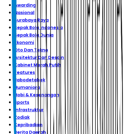
Awarding
Nasional
Surabaya Raya
Sepak Bola Indonesia
Sepak Bola Dunia
Ekonomi
Oto Dan Tekno
Arsitektur Dan Desain
Kabinet Merah Putih
Features
Jabodetabek
Humaniora
Hobi & Kesenangan
Sports
Infrastruktur
Zodiak
Kepribadian
Berita Daerah