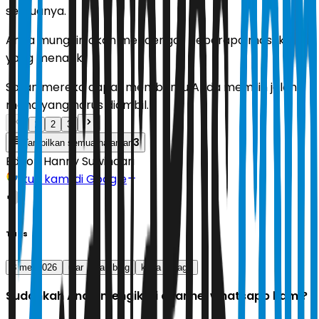
semuanya.
Anda mungkin akan mendengar beberapa masukan
yang menarik.
Saran mereka dapat membantu Anda memilih jalan
mana yang harus diambil.
1
2
3
3
Tampilkan semua halaman
Editor:
Hanny Suwindari
Ikuti kami di Google
Tags
8 mei 2026
ular
kambing
kuda
naga
Sudahkah Anda mengikuti channel whatsapp kami?