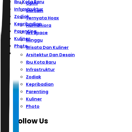
Ibu Kota Baru
Opini
Infrastruktur
Sisi Lain
Zodiak
Ternyata Hoax
Kepribadian
Humaniora
Parenting
Art Space
Kuliner
Minggu
Photo
Wisata Dan Kuliner
Arsitektur Dan Desain
Ibu Kota Baru
Infrastruktur
Zodiak
Kepribadian
Parenting
Kuliner
Photo
Follow Us