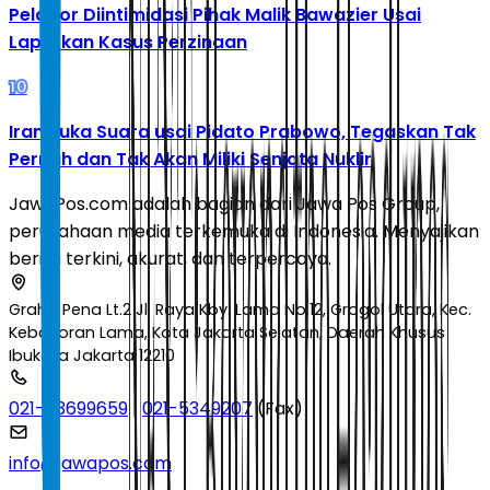
Pelapor Diintimidasi Pihak Malik Bawazier Usai
Laporkan Kasus Perzinaan
10
Iran Buka Suara usai Pidato Prabowo, Tegaskan Tak
Pernah dan Tak Akan Miliki Senjata Nuklir
JawaPos.com adalah bagian dari Jawa Pos Group,
perusahaan media terkemuka di Indonesia. Menyajikan
berita terkini, akurat, dan terpercaya.
Graha Pena Lt.2 Jl. Raya Kby. Lama No.12, Grogol Utara, Kec.
Kebayoran Lama, Kota Jakarta Selatan, Daerah Khusus
Ibukota Jakarta 12210
021-53699659
|
021-5349207
(Fax)
info@jawapos.com