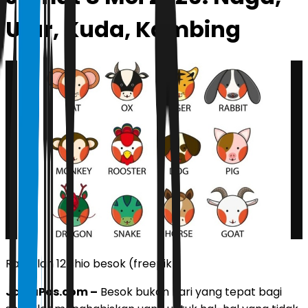
Ular, Kuda, Kambing
Ramalan 12 shio besok (freepik)
JawaPos.com –
Besok bukan hari yang tepat bagi