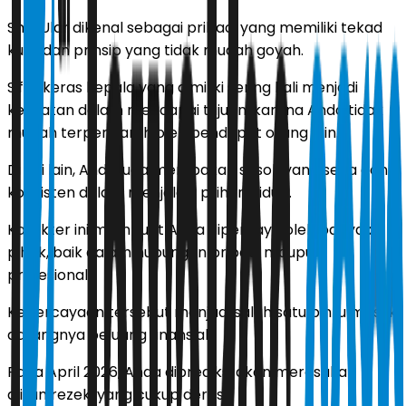
Shio Ular dikenal sebagai pribadi yang memiliki tekad
kuat dan prinsip yang tidak mudah goyah.
Sifat keras kepala yang dimiliki sering kali menjadi
kekuatan dalam mencapai tujuan, karena Anda tidak
mudah terpengaruh oleh pendapat orang lain.
Di sisi lain, Anda juga merupakan sosok yang setia dan
konsisten dalam menjalani pilihan hidup.
Karakter ini membuat Anda dipercaya oleh banyak
pihak, baik dalam hubungan pribadi maupun
profesional.
Kepercayaan tersebut menjadi salah satu pintu masuk
datangnya peluang finansial.
Pada April 2026, Anda diprediksi akan merasakan
aliran rezeki yang cukup deras.