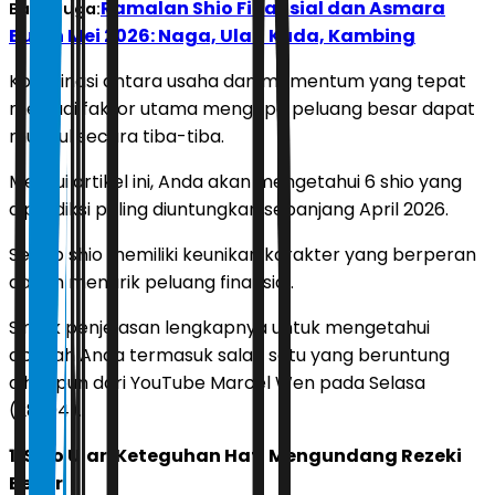
Ramalan Shio Finansial dan Asmara
Baca Juga:
Bulan Mei 2026: Naga, Ular, Kuda, Kambing
Kombinasi antara usaha dan momentum yang tepat
menjadi faktor utama mengapa peluang besar dapat
muncul secara tiba-tiba.
Melalui artikel ini, Anda akan mengetahui 6 shio yang
diprediksi paling diuntungkan sepanjang April 2026.
Setiap shio memiliki keunikan karakter yang berperan
dalam menarik peluang finansial.
Simak penjelasan lengkapnya untuk mengetahui
apakah Anda termasuk salah satu yang beruntung
dihimpun dari YouTube Marcel Wen pada Selasa
(28/04).
1. Shio Ular: Keteguhan Hati Mengundang Rezeki
Besar