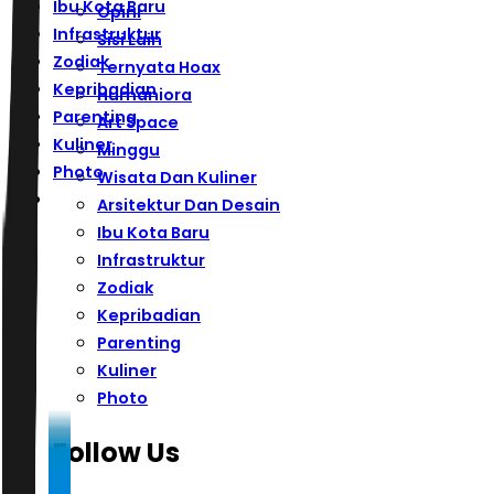
Ibu Kota Baru
Opini
Infrastruktur
Sisi Lain
Zodiak
Ternyata Hoax
Kepribadian
Humaniora
Parenting
Art Space
Kuliner
Minggu
Photo
Wisata Dan Kuliner
Arsitektur Dan Desain
Ibu Kota Baru
Infrastruktur
Zodiak
Kepribadian
Parenting
Kuliner
Photo
Follow Us