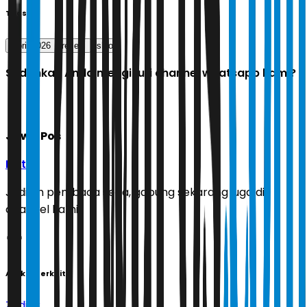
Tags
April 2026
rezeki
shio
Sudahkah Anda mengikuti channel whatsapp kami?
Jawa Pos
Ikuti
Jadilah pembaca setia, gabung sekarang juga di
channel kami!
Artikel Terkait
Zodiak