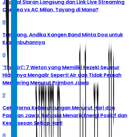
Jadwal Siaran Langsung dan Link Live Streaming
Chelsea vs AC Milan, Tayang di Mana?
5
Tumbang, Andika Kangen Band Minta Doa untuk
Kesembuhannya
6
'Tibo Sri': 7 Weton yang Memiliki Rezeki Seumur
Hidupnya Mengalir Seperti Air dan Tidak Pernah
Mengering Menurut Primbon Jawa
7
Cek Warna Keberuntungan Menurut Hari dan
Pasaran Jawa: Rahasia Menarik Energi Positif dan
Kesuksesan Setiap Hari!
8