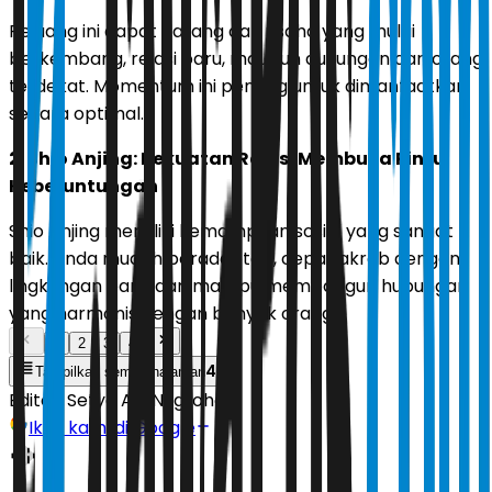
Peluang ini dapat datang dari usaha yang mulai
berkembang, relasi baru, maupun dukungan dari orang
terdekat. Momentum ini penting untuk dimanfaatkan
secara optimal.
2. Shio Anjing: Kekuatan Relasi Membuka Pintu
Keberuntungan
Shio Anjing memiliki kemampuan sosial yang sangat
baik. Anda mudah beradaptasi, cepat akrab dengan
lingkungan baru, dan mampu membangun hubungan
yang harmonis dengan banyak orang.
1
2
3
4
4
Tampilkan semua halaman
Editor:
Setyo Adi Nugroho
Ikuti kami di Google