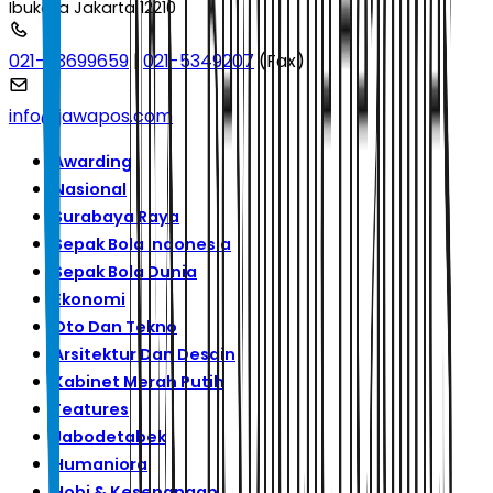
Ibukota Jakarta 12210
021-53699659
|
021-5349207
(Fax)
info@jawapos.com
Awarding
Nasional
Surabaya Raya
Sepak Bola Indonesia
Sepak Bola Dunia
Ekonomi
Oto Dan Tekno
Arsitektur Dan Desain
Kabinet Merah Putih
Features
Jabodetabek
Humaniora
Hobi & Kesenangan