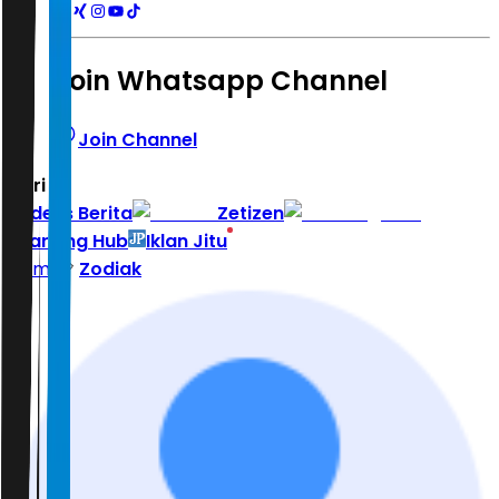
Join Whatsapp Channel
Join Channel
Hari ini
|
Indeks Berita
Zetizen
Learning Hub
Iklan Jitu
Home
Zodiak