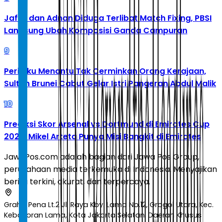
Jafar dan Adnan Diduga Terlibat Match Fixing, PBSI
Langsung Ubah Komposisi Ganda Campuran
9
Perilaku Menantu Tak Cerminkan Orang Kerajaan,
Sultan Brunei Cabut Gelar Istri Pangeran Abdul Malik
10
Prediksi Skor Arsenal vs Dortmund di Emirates Cup
2026: Mikel Arteta Punya Misi Bangkit di Emirates
JawaPos.com adalah bagian dari Jawa Pos Group,
perusahaan media terkemuka di Indonesia. Menyajikan
berita terkini, akurat, dan terpercaya.
Graha Pena Lt.2 Jl. Raya Kby. Lama No.12, Grogol Utara, Kec.
Kebayoran Lama, Kota Jakarta Selatan, Daerah Khusus