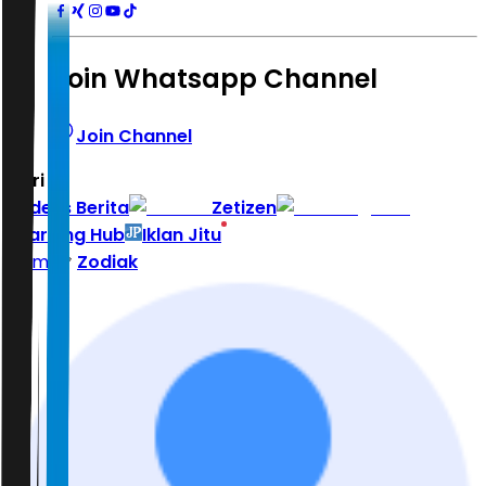
Join Whatsapp Channel
Join Channel
Hari ini
|
Indeks Berita
Zetizen
Learning Hub
Iklan Jitu
Home
Zodiak