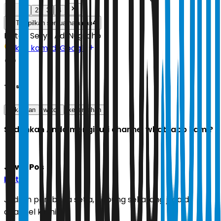
1
2
3
4
4
Tampilkan semua halaman
Editor:
Setyo Adi Nugroho
Ikuti kami di Google
Tags
kekayaan
weton
keberkahan
Sudahkah Anda mengikuti channel whatsapp kami?
Jawa Pos
Ikuti
Jadilah pembaca setia, gabung sekarang juga di
channel kami!