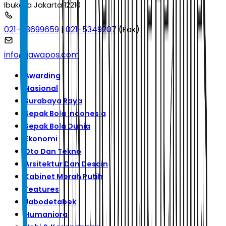
Ibukota Jakarta 12210
021-53699659
|
021-5349207
(Fax)
info@jawapos.com
Awarding
Nasional
Surabaya Raya
Sepak Bola Indonesia
Sepak Bola Dunia
Ekonomi
Oto Dan Tekno
Arsitektur Dan Desain
Kabinet Merah Putih
Features
Jabodetabek
Humaniora