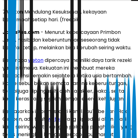
7 Weton Mendulang Kesuksesan, kekayaan
bertambah setiap hari. (freepik)
JawaPos.com
- Menurut kepercayaan Primbon
Jawa, nasib dan keberuntungan seseorang tidak
bersifat tetap, melainkan bisa berubah seiring waktu.
Beberapa
weton
dipercaya memiliki daya tarik rezeki
yang istimewa. Kekuatan ini membuat mereka
berpotensi semakin sejahtera ketika usia bertambah.
Hal tersebut bukan semata karena keberuntungan,
tetapi juga dipengaruhi oleh karakter, bakat, serta
kerja keras yang sejalan dengan energi kehidupan.
Berdasarkan informasi dari kanal YouTube Bara Raja
Cirebon, ada tujuh
weton
yang diprediksi akan makin
kaya seiring waktu, dengan peluang penghasilan yang
terus meningkat hingga mencapai puluhan juta.