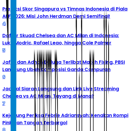
Prediksi Skor Singapura vs Timnas Indonesia di Piala
AFF 2026: Misi John Herdman Demi Semifinal!
4
Daftar Skuad Chelsea dan AC Milan di Indonesia:
Luka Modric, Rafael Leao, hingga Cole Palmer
5
Jafar dan Adnan Diduga Terlibat Match Fixing, PBSI
Langsung Ubah Komposisi Ganda Campuran
6
Jadwal Siaran Langsung dan Link Live Streaming
Chelsea vs AC Milan, Tayang di Mana?
7
Kejagung Periksa Febrie Adriansyah: Kenakan Rompi
Pink dan Tangan Terborgol
8