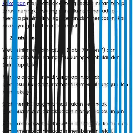
Kekayaan
mereka tidak datang secara instan, tetapi
terus meningkat seiring pengalaman, menjadikan
mereka pemimpin yang disegani dan mendatangkan
rezeki yang stabil dan berlimpah.
Rabu Pon
Weton ini memiliki neptu 14 (Rabu 7 + Pon 7) dan
berada di bawah naungan Lakuning Rembulan dan
Bumi Kapetak.
Mereka adalah pribadi yang sopan, pandai
menyesuaikan diri, serta memiliki mental tangguh dan
rajin bekerja.
Sifat mereka yang hati-hati dalam bertindak
membuat mereka bijak dalam mengelola keuangan.
Kemakmuran weton Rabu Pon datang dari ketekunan
dan kemampuannya dalam membangun relasi.