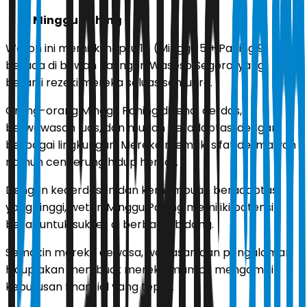
Minggu Pahing
Weton ini memiliki neptu 14 (Minggu 5 + Pahing 9) dan
berada di bawah naungan Waseso Segoro, yang
berarti rezeki mereka seluas samudra.
Orang-orang Minggu Pahing dikenal cerdas,
berwawasan luas, dan mudah beradaptasi dengan
berbagai lingkungan. Mereka memiliki sifat dermawan
namun cenderung hidup hemat.
Dengan kecerdasan dan kemampuan beradaptasi
yang tinggi, weton Minggu Pahing memiliki potensi
besar untuk sukses di berbagai bidang.
Semakin mereka dewasa, wawasan dan pengalaman
hidup akan membuat mereka mampu mengambil
keputusan finansial yang tepat.