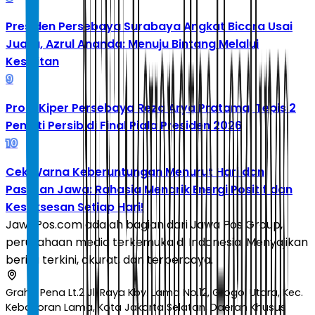
Presiden Persebaya Surabaya Angkat Bicara Usai
Juara, Azrul Ananda: Menuju Bintang Melalui
Kesulitan
9
Profil Kiper Persebaya Reza Arya Pratama, Tepis 2
Penalti Persib di Final Piala Presiden 2026
10
Cek Warna Keberuntungan Menurut Hari dan
Pasaran Jawa: Rahasia Menarik Energi Positif dan
Kesuksesan Setiap Hari!
JawaPos.com adalah bagian dari Jawa Pos Group,
perusahaan media terkemuka di Indonesia. Menyajikan
berita terkini, akurat, dan terpercaya.
Graha Pena Lt.2 Jl. Raya Kby. Lama No.12, Grogol Utara, Kec.
Kebayoran Lama, Kota Jakarta Selatan, Daerah Khusus