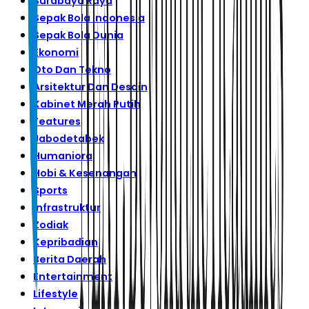
Surabaya Raya
Sepak Bola Indonesia
Sepak Bola Dunia
Ekonomi
Oto Dan Tekno
Arsitektur Dan Desain
Kabinet Merah Putih
Features
Jabodetabek
Humaniora
Hobi & Kesenangan
Sports
Infrastruktur
Zodiak
Kepribadian
Berita Daerah
Entertainment
Lifestyle