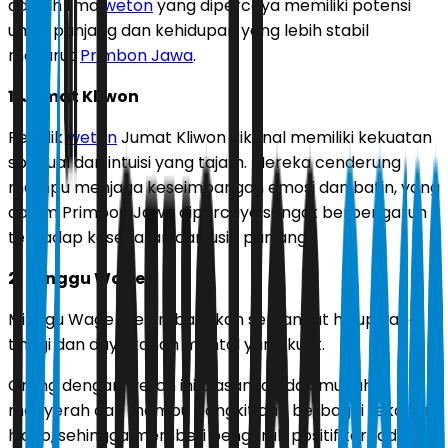
adalah lima
weton
yang dipercaya memiliki potensi
umur panjang dan kehidupan yang lebih stabil
menurut
Primbon Jawa
.
1. Jumat Kliwon
Pemilik
weton
Jumat Kliwon dikenal memiliki kekuatan
spiritual dan intuisi yang tajam. Mereka cenderung
mampu menjaga keseimbangan emosi dan batin, yang
dalam Primbon Jawa dipercaya sangat berpengaruh
terhadap kesehatan dan usia panjang.
2. Minggu Wage
Minggu Wage melambangkan semangat hidup yang
tinggi dan daya tahan mental yang kuat.
Orang dengan weton ini biasanya tidak mudah
menyerah dan mampu bangkit dari berbagai tekanan
hidup, sehingga memberi pengaruh positif terhadap