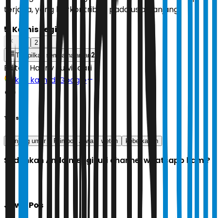
terjaga, yang berkontribusi pada usia panjang.
5. Kamis Legi
1
2
2
Tampilkan semua halaman
Editor:
Hanny Suwindari
Ikuti kami di Google
Tags
panjang umur
Primbon Jawa
weton
keberkahan
Sudahkah Anda mengikuti channel whatsapp kami?
Jawa Pos