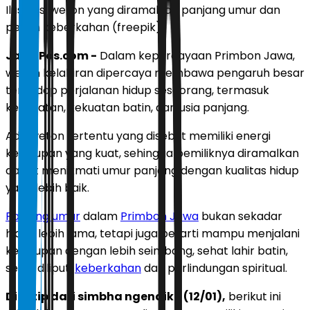
Ilustrasi weton yang diramalkan panjang umur dan
penuh keberkahan (freepik)
JawaPos.com -
Dalam kepercayaan Primbon Jawa,
weton kelahiran dipercaya membawa pengaruh besar
terhadap perjalanan hidup seseorang, termasuk
kesehatan, kekuatan batin, dan usia panjang.
Ada weton tertentu yang disebut memiliki energi
kehidupan yang kuat, sehingga pemiliknya diramalkan
dapat menikmati umur panjang dengan kualitas hidup
yang lebih baik.
Panjang umur
dalam
Primbon Jawa
bukan sekadar
hidup lebih lama, tetapi juga berarti mampu menjalani
kehidupan dengan lebih seimbang, sehat lahir batin,
serta diliputi
keberkahan
dan perlindungan spiritual.
Dikutip dari simbha ngendiko (12/01),
berikut ini