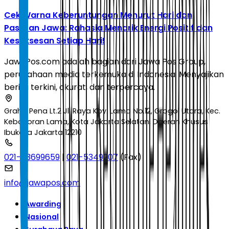
Cek Warna Keberuntungan Menurut Hari dan
Pasaran Jawa: Rahasia Menarik Energi Positif dan
Kesuksesan Setiap Hari!
JawaPos.com adalah bagian dari Jawa Pos Group,
perusahaan media terkemuka di Indonesia. Menyajikan
berita terkini, akurat, dan terpercaya.
Graha Pena Lt.2 Jl. Raya Kby. Lama No.12, Grogol Utara, Kec.
Kebayoran Lama, Kota Jakarta Selatan, Daerah Khusus
Ibukota Jakarta 12210
021-53699659
|
021-5349207
(Fax)
info@jawapos.com
Awarding
Nasional