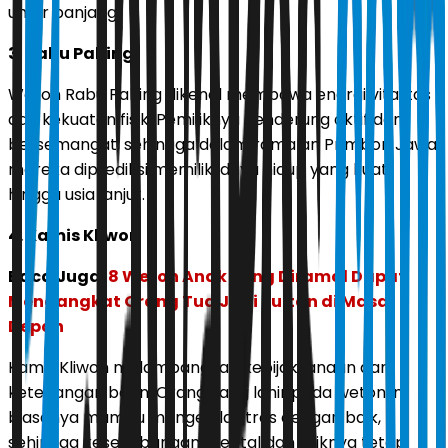
umur panjang.
3. Rabu Pahing
Weton Rabu Pahing dikenal membawa energi vitalitas
dan kekuatan fisik. Pemiliknya cenderung aktif dan
bersemangat, sehingga dalam ramalan Primbon Jawa
mereka diprediksi memiliki daya hidup yang kuat
hingga usia lanjut.
4. Kamis Kliwon
Baca Juga:
8 Weton Anak yang Diramal Dapat
Mengangkat Orang Tua Jadi Sultan di Masa
Depan
Kamis Kliwon melambangkan kebijaksanaan dan
ketenangan batin. Orang yang lahir pada weton ini
biasanya mampu mengelola stres dengan baik,
sehingga keseimbangan mental dan fisiknya tetap