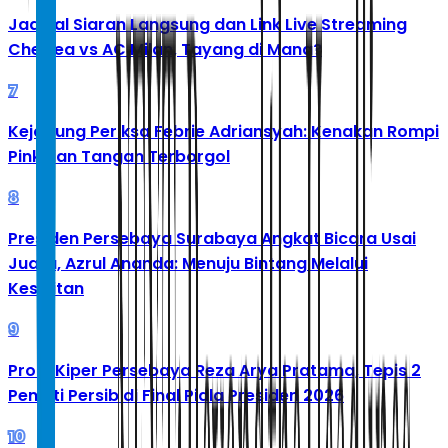
Jadwal Siaran Langsung dan Link Live Streaming
Chelsea vs AC Milan, Tayang di Mana?
7
Kejagung Periksa Febrie Adriansyah: Kenakan Rompi
Pink dan Tangan Terborgol
8
Presiden Persebaya Surabaya Angkat Bicara Usai
Juara, Azrul Ananda: Menuju Bintang Melalui
Kesulitan
9
Profil Kiper Persebaya Reza Arya Pratama, Tepis 2
Penalti Persib di Final Piala Presiden 2026
10