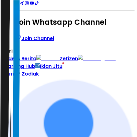
Join Whatsapp Channel
Join Channel
Hari ini
|
Indeks Berita
Zetizen
Learning Hub
Iklan Jitu
Home
Zodiak