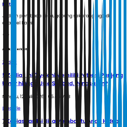
Ikuti
Jadilah pembaca setia, gabung sekarang juga di
channel kami!
Artikel Terkait
Zodiak
5 Zodiak Ini Diyakini Memiliki Potensi Panjang
Umur hingga Usia Seabad, Penasaran?
Minggu, 12 Juli 2026 | 05.44 WIB
Lifestyle
7 Kebiasaan Ini Bisa Membantu Anda Hidup