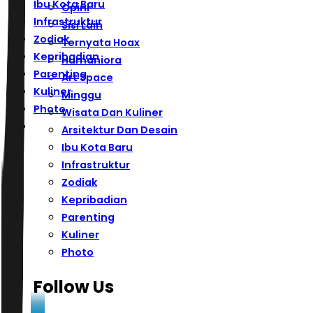
Ibu Kota Baru
Opini
Infrastruktur
Sisi Lain
Zodiak
Ternyata Hoax
Kepribadian
Humaniora
Parenting
Art Space
Kuliner
Minggu
Photo
Wisata Dan Kuliner
Arsitektur Dan Desain
Ibu Kota Baru
Infrastruktur
Zodiak
Kepribadian
Parenting
Kuliner
Photo
Follow Us