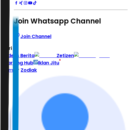
Join Whatsapp Channel
Join Channel
Hari ini
|
Indeks Berita
Zetizen
Learning Hub
Iklan Jitu
Home
Zodiak