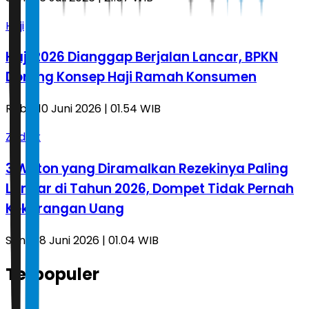
Haji
Haji 2026 Dianggap Berjalan Lancar, BPKN
Dorong Konsep Haji Ramah Konsumen
Rabu, 10 Juni 2026 | 01.54 WIB
Zodiak
3 Weton yang Diramalkan Rezekinya Paling
Lancar di Tahun 2026, Dompet Tidak Pernah
Kekurangan Uang
Senin, 8 Juni 2026 | 01.04 WIB
Terpopuler
1