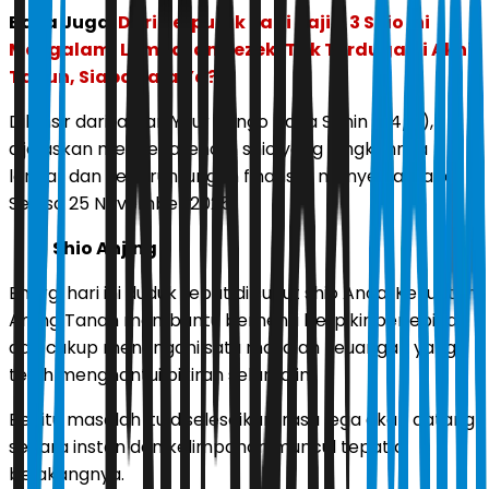
Baca Juga:
Dari Terpuruk Jadi Tajir! 3 Shio Ini
Mengalami Lompatan Rezeki Tak Terduga di Akhir
Tahun, Siapa Saja Ya?
Dilansir dari laman Your Tango pada Senin (24/11),
dijelaskan mengenai enam shio yang langkahnya
lancar dan keberuntungan finansial menyertai
pada
Selasa 25 November 2025.
Shio Anjing
Energi hari ini duduk tepat di sudut shio Anda. Kekuatan
Anjing Tanah membantu berhenti berpikir berlebihan
dan cukup menangani satu masalah keuangan yang
telah menghantui pikiran selama ini.
Begitu masalah itu diselesaikan, rasa lega akan datang
secara instan dan kelimpahan muncul tepat di
belakangnya.