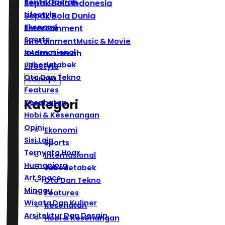
Berita Daerah
Sepak Bola Indonesia
Lifestyle
Sepak Bola Dunia
Ekonomi
Entertainment
Sports
Infotainment
Music & Movie
Internasional
Berita Daerah
Jabodetabek
Lifestyle
Oto Dan Tekno
Lainnya
Features
Kategori
Kesehatan
Hobi & Kesenangan
Opini
Ekonomi
Sisi Lain
Sports
Ternyata Hoax
Internasional
Humaniora
Jabodetabek
Art Space
Oto Dan Tekno
Minggu
Features
Wisata Dan Kuliner
Kesehatan
Arsitektur Dan Desain
Hobi & Kesenangan