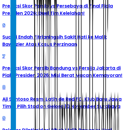
Prediksi Skor Persib vs Persebaya di Final Piala
Presiden 2026: Duel Tim Kelelahan!
6
Suami Endah Fitrianingsih Sakit Hati ke Malik
Bawazier Atas Kasus Perzinaan
7
Prediksi Skor Persib Bandung vs Persija Jakarta di
Piala Presiden 2026: Misi Berat Macan Kemayoran!
8
Aji Santoso Resmi Latih de Red FC, Klub Baru Jawa
Timur Pilih Stadion Gelora 10 November Surabaya
9