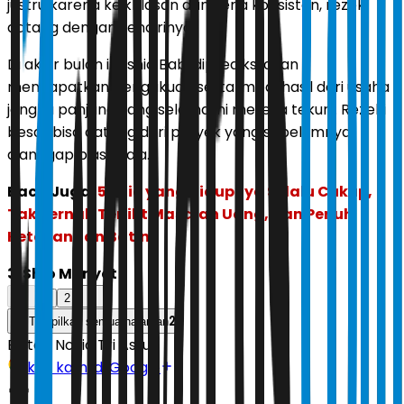
justru karena keikhlasan dan kerja konsisten, rezeki
datang dengan sendirinya.
Di akhir bulan ini, shio Babi diprediksi akan
mendapatkan pengakuan serta imbal hasil dari usaha
jangka panjang yang selama ini mereka tekuni. Rezeki
besar bisa datang dari proyek yang sebelumnya
dianggap biasa saja.
Baca Juga:
5 Shio yang Hidupnya Selalu Cukup,
Tak Pernah Terlilit Masalah Uang, dan Penuh
Ketenangan Batin
3. Shio Monyet
1
2
2
Tampilkan semua halaman
Editor:
Novia Tri Astuti
Ikuti kami di Google