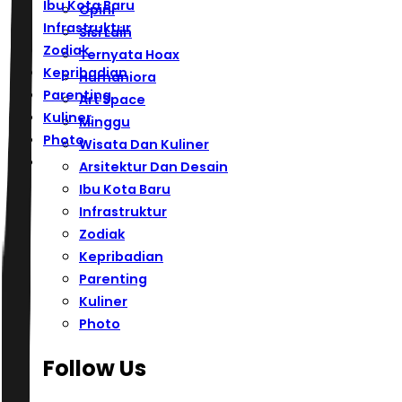
Ibu Kota Baru
Opini
Infrastruktur
Sisi Lain
Zodiak
Ternyata Hoax
Kepribadian
Humaniora
Parenting
Art Space
Kuliner
Minggu
Photo
Wisata Dan Kuliner
Arsitektur Dan Desain
Ibu Kota Baru
Infrastruktur
Zodiak
Kepribadian
Parenting
Kuliner
Photo
Follow Us