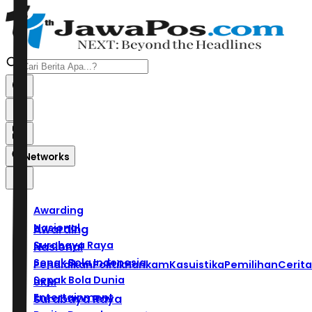
Networks
Awarding
Nasional
Awarding
Surabaya Raya
Nasional
Sepak Bola Indonesia
Pendidikan
Politik
Hankam
Kasuistika
Pemilihan
Cerita
Sepak Bola Dunia
UKM
Entertainment
Surabaya Raya