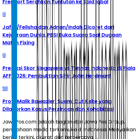
Freeport Serahkan Tuntutan ke Said Iqbal
8
Jafar/Felisha dan Adnan/Indah Dicoret dari
Kejuaraan Dunia, PBSI Buka Suara Soal Dugaan
Match Fixing
9
Prediksi Skor Singapura vs Timnas Indonesia di Piala
AFF 2026: Pembuktian Sihir John Herdman!
10
Profil Malik Bawazier, Suami Cut Keke yang
Dilaporkan Kasus Perzinaan dan Kohabitasi
JawaPos.com adalah bagian dari Jawa Pos Group,
perusahaan media terkemuka di Indonesia. Menyajikan
berita terkini, akurat, dan terpercaya.