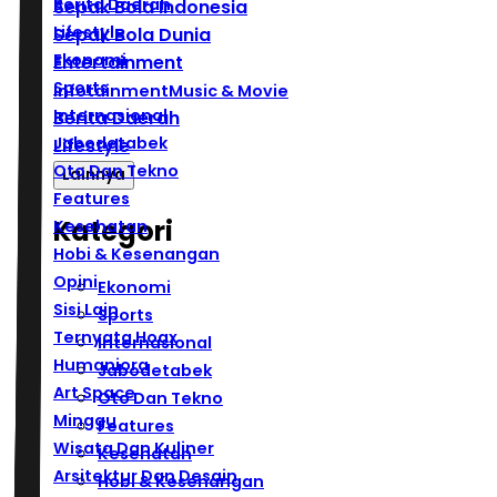
Berita Daerah
Sepak Bola Indonesia
Lifestyle
Sepak Bola Dunia
Ekonomi
Entertainment
Sports
Infotainment
Music & Movie
Internasional
Berita Daerah
Jabodetabek
Lifestyle
Oto Dan Tekno
Lainnya
Features
Kategori
Kesehatan
Hobi & Kesenangan
Opini
Ekonomi
Sisi Lain
Sports
Ternyata Hoax
Internasional
Humaniora
Jabodetabek
Art Space
Oto Dan Tekno
Minggu
Features
Wisata Dan Kuliner
Kesehatan
Arsitektur Dan Desain
Hobi & Kesenangan