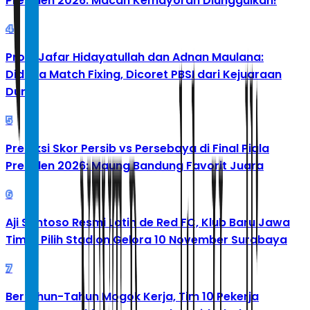
Presiden 2026: Macan Kemayoran Diunggulkan!
4
Profil Jafar Hidayatullah dan Adnan Maulana:
Diduga Match Fixing, Dicoret PBSI dari Kejuaraan
Dunia
5
Prediksi Skor Persib vs Persebaya di Final Piala
Presiden 2026: Maung Bandung Favorit Juara
6
Aji Santoso Resmi Latih de Red FC, Klub Baru Jawa
Timur Pilih Stadion Gelora 10 November Surabaya
7
Bertahun-Tahun Mogok Kerja, Tim 10 Pekerja