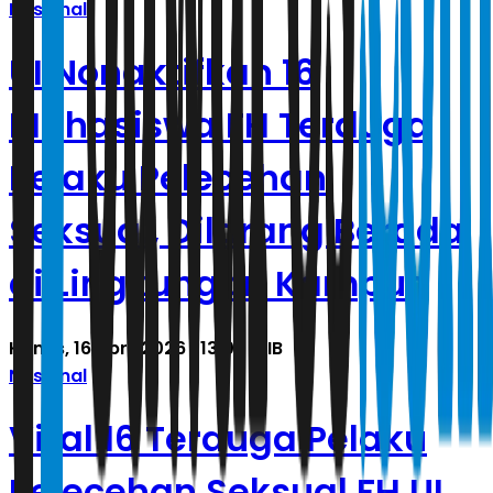
Nasional
UI Nonaktifkan 16
Mahasiswa FH Terduga
Pelaku Pelecehan
Seksual, Dilarang Berada
di Lingkungan Kampus
Kamis, 16 April 2026 | 13.08 WIB
Nasional
Viral 16 Terduga Pelaku
Pelecehan Seksual FH UI