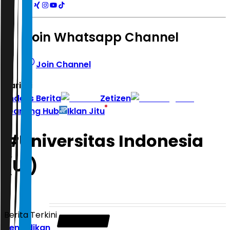
Join Whatsapp Channel
Join Channel
Hari ini
|
Indeks Berita
Zetizen
Learning Hub
Iklan Jitu
#
Universitas Indonesia
(UI)
Berita Terkini
Pendidikan