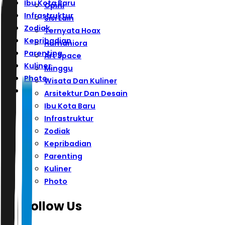
Ibu Kota Baru
Opini
Infrastruktur
Sisi Lain
Zodiak
Ternyata Hoax
Kepribadian
Humaniora
Parenting
Art Space
Kuliner
Minggu
Photo
Wisata Dan Kuliner
Arsitektur Dan Desain
Ibu Kota Baru
Infrastruktur
Zodiak
Kepribadian
Parenting
Kuliner
Photo
Follow Us