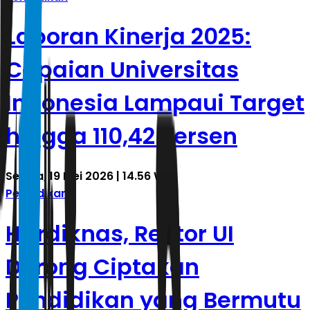
Laporan Kinerja 2025:
Capaian Universitas
Indonesia Lampaui Target
hingga 110,42 Persen
Selasa, 19 Mei 2026 | 14.56 WIB
Pendidikan
Hardiknas, Rektor UI
Dorong Ciptakan
Pendidikan yang Bermutu