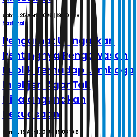
Sabtu, 25 April 2026 | 18.00 WIB
Nasional
Pengamat UI Ingatkan
Pentingnya Pengawasan
Publik Terhadap Lembaga
Intelijen Agar Tak
Disalahgunakan
Kekuasaan
Kamis, 16 April 2026 | 16.06 WIB