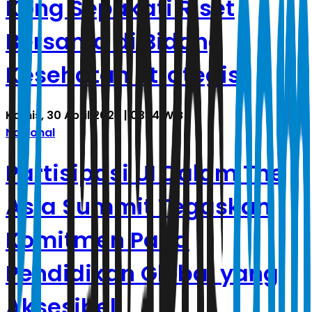
Kong Sepakati Riset
Bersama di Bidang
Kesehatan Strategis
Kamis, 30 April 2026 | 03.14 WIB
Nasional
Partisipasi UI Dalam The
Asia Summit Tegaskan
Komitmen Pada
Pendidikan Global yang
Aksesibel