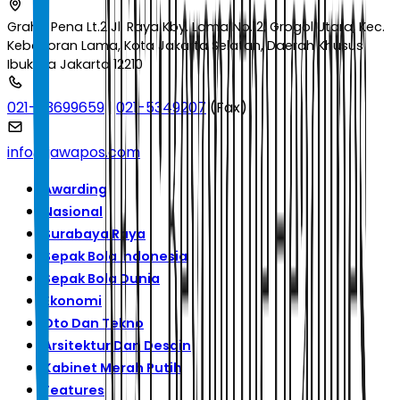
Graha Pena Lt.2 Jl. Raya Kby. Lama No.12, Grogol Utara, Kec.
Kebayoran Lama, Kota Jakarta Selatan, Daerah Khusus
Ibukota Jakarta 12210
021-53699659
|
021-5349207
(Fax)
info@jawapos.com
Awarding
Nasional
Surabaya Raya
Sepak Bola Indonesia
Sepak Bola Dunia
Ekonomi
Oto Dan Tekno
Arsitektur Dan Desain
Kabinet Merah Putih
Features