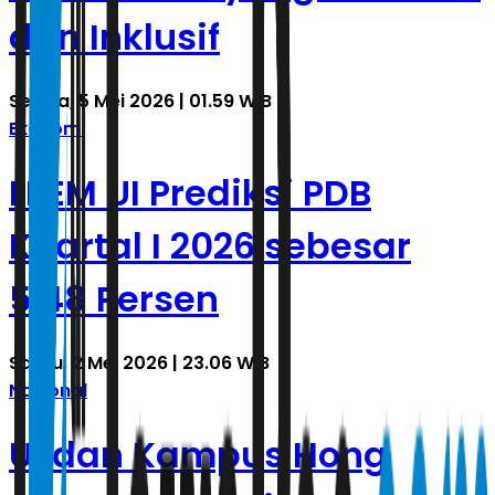
dan Inklusif
Selasa, 5 Mei 2026 | 01.59 WIB
Ekonomi
LPEM UI Prediksi PDB
Kuartal I 2026 sebesar
5,48 Persen
Sabtu, 2 Mei 2026 | 23.06 WIB
Nasional
UI dan Kampus Hong