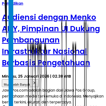
Pendidikan
Audiensi dengan Menko
AHY, Pimpinan UI Dukung
Pembangunan
Infrastruktur Nasional
Berbasis Pengetahuan
Minggu, 25 Januari 2026 | 02.38 WIB
Muat Lebih Banyak
JawaPos.com adalah bagian dari Jawa Pos Group,
perusahaan media terkemuka di Indonesia. Menyajikan
berita terkini, akurat, dan terpercaya.