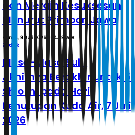
dan Meraih Kesuksesan
Menurut Primbon Jawa
Kamis, 9 Juli 2026 | 04.29 WIB
Zodiak
Masa-Masa Sulit
Akhirnya Berakhir untuk 5
Shio Ini pada Hari
Penutupan Kuda Air, 7 Juli
2026