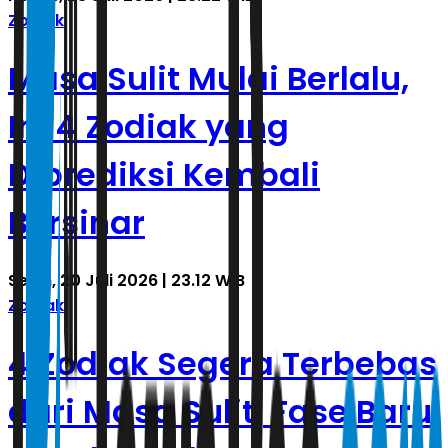
Zodiak
Masa Sulit Mulai Berlalu,
Ini 4 Zodiak yang
Diprediksi Kembali
Bersinar
Senin, 20 Juli 2026 | 23.12 WIB
Zodiak
4 Zodiak Segera Terbebas
dari Masa Sulit, Fase Baru