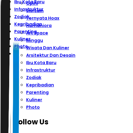
Ibu Kota Baru
Opini
Infrastruktur
Sisi Lain
Zodiak
Ternyata Hoax
Kepribadian
Humaniora
Parenting
Art Space
Kuliner
Minggu
Photo
Wisata Dan Kuliner
Arsitektur Dan Desain
Ibu Kota Baru
Infrastruktur
Zodiak
Kepribadian
Parenting
Kuliner
Photo
Follow Us