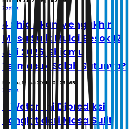
Rabu, 15 Juli 2026 | 04.35 WIB
Zodiak
4 Shio Akan Mengakhiri
Masa Sulit Mulai Besok 12
Juli 2026, Shiomu
Termasuk Salah Satunya?
Minggu, 12 Juli 2026 | 03.39 WIB
Zodiak
6 Weton Ini Diprediksi
Bangkit dari Masa Sulit