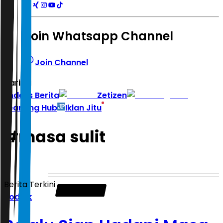
Join Whatsapp Channel
Join Channel
Hari ini
|
Indeks Berita
Zetizen
Learning Hub
Iklan Jitu
#
masa sulit
Berita Terkini
Zodiak