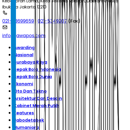
Kebayoran Lama, Kota Jakarta Selatan, Daerah Khusus
Ibukota Jakarta 12210
021-53699659
|
021-5349207
(Fax)
info@jawapos.com
Awarding
Nasional
Surabaya Raya
Sepak Bola Indonesia
Sepak Bola Dunia
Ekonomi
Oto Dan Tekno
Arsitektur Dan Desain
Kabinet Merah Putih
Features
Jabodetabek
Humaniora