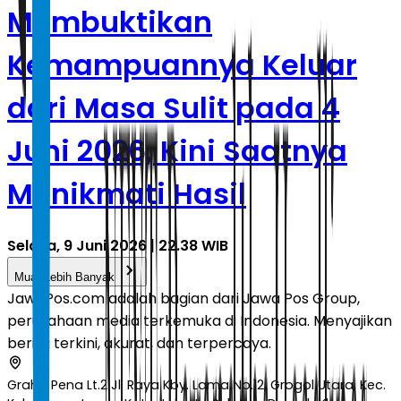
Membuktikan
Kemampuannya Keluar
dari Masa Sulit pada 4
Juni 2026, Kini Saatnya
Menikmati Hasil
Selasa, 9 Juni 2026 | 22.38 WIB
Muat Lebih Banyak
JawaPos.com adalah bagian dari Jawa Pos Group,
perusahaan media terkemuka di Indonesia. Menyajikan
berita terkini, akurat, dan terpercaya.
Graha Pena Lt.2 Jl. Raya Kby. Lama No.12, Grogol Utara, Kec.