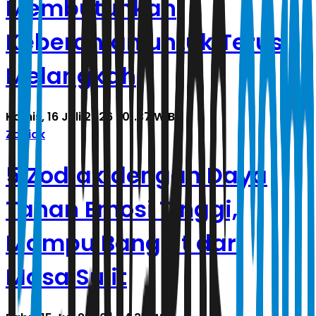
Membutuhkan
Keberanian untuk Terus
Melangkah
Kamis, 16 Juli 2026 | 01.37 WIB
Zodiak
5 Zodiak dengan Daya
Tahan Emosi Tinggi,
Mampu Bangkit dari
Masa Sulit