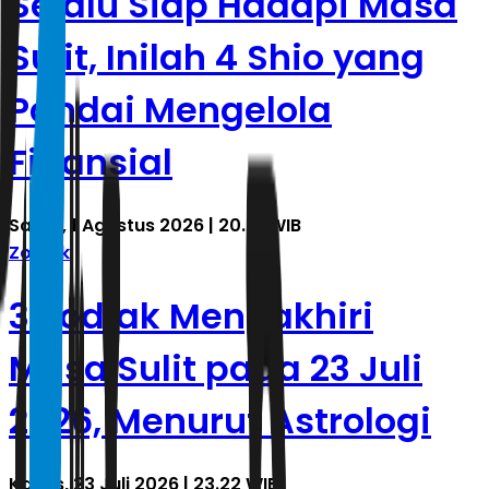
Selalu Siap Hadapi Masa
Sulit, Inilah 4 Shio yang
Pandai Mengelola
Finansial
Sabtu, 1 Agustus 2026 | 20.41 WIB
Zodiak
3 Zodiak Mengakhiri
Masa Sulit pada 23 Juli
2026, Menurut Astrologi
Kamis, 23 Juli 2026 | 23.22 WIB