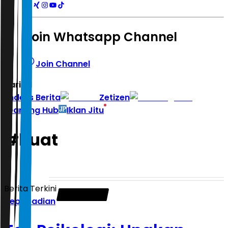
Join Whatsapp Channel
Join Channel
Hari ini
|
Indeks Berita
Zetizen
Learning Hub
Iklan Jitu
#
kuat
Berita Terkini
Kepribadian