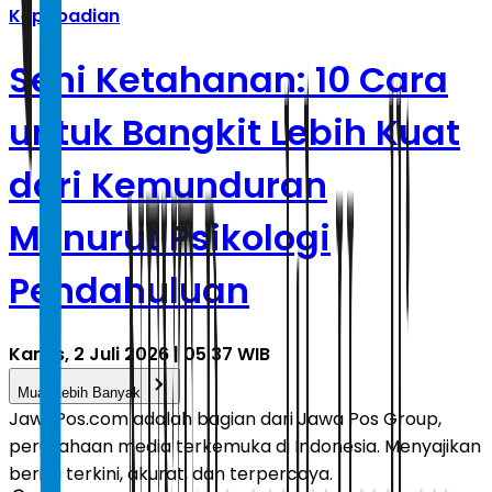
Kepribadian
Seni Ketahanan: 10 Cara
untuk Bangkit Lebih Kuat
dari Kemunduran
Menurut Psikologi
Pendahuluan
Kamis, 2 Juli 2026 | 05.37 WIB
Muat Lebih Banyak
JawaPos.com adalah bagian dari Jawa Pos Group,
perusahaan media terkemuka di Indonesia. Menyajikan
berita terkini, akurat, dan terpercaya.