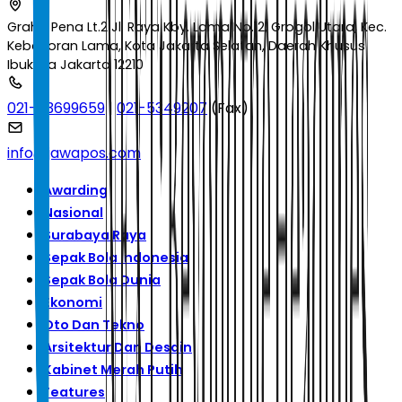
Graha Pena Lt.2 Jl. Raya Kby. Lama No.12, Grogol Utara, Kec.
Kebayoran Lama, Kota Jakarta Selatan, Daerah Khusus
Ibukota Jakarta 12210
021-53699659
|
021-5349207
(Fax)
info@jawapos.com
Awarding
Nasional
Surabaya Raya
Sepak Bola Indonesia
Sepak Bola Dunia
Ekonomi
Oto Dan Tekno
Arsitektur Dan Desain
Kabinet Merah Putih
Features