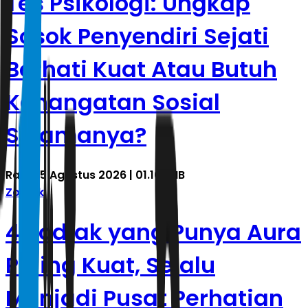
Tes Psikologi: Ungkap
Sosok Penyendiri Sejati
Berhati Kuat Atau Butuh
Kehangatan Sosial
Selamanya?
Rabu, 5 Agustus 2026 | 01.10 WIB
Zodiak
4 Zodiak yang Punya Aura
Paling Kuat, Selalu
Menjadi Pusat Perhatian