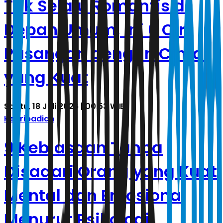
Tak Selalu Romantis di
Depan Umum, Ini 6 Ciri
Pasangan dengan Cinta
yang Kuat
Sabtu, 18 Juli 2026 | 00.53 WIB
Kepribadian
9 Kebiasaan Tanpa
Disadari Orang yang Kuat
Mental dan Emosional
Menurut Psikologi