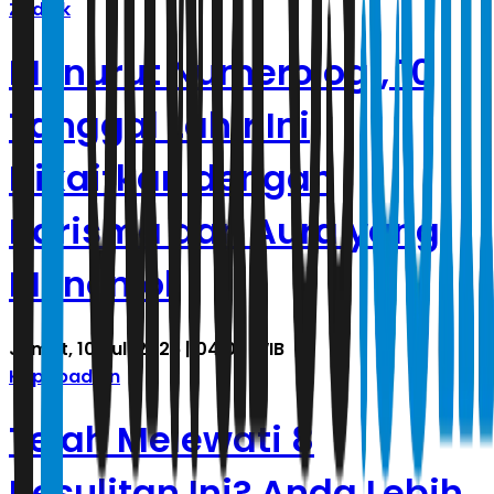
Zodiak
Menurut Numerologi, 10
Tanggal Lahir Ini
Dikaitkan dengan
Karisma dan Aura yang
Menonjol
Jumat, 10 Juli 2026 | 04.02 WIB
Kepribadian
Telah Melewati 8
Kesulitan Ini? Anda Lebih