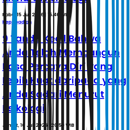
Rabu, 15 Juli 2026 | 15.46 WIB
Kepribadian
9 Tanda Kecil Bahwa
Anda Telah Membangun
Rasa Percaya Diri yang
Lebih Kuat daripada yang
Anda Sadari Menurut
Psikologi
Jumat, 10 Juli 2026 | 20.59 WIB