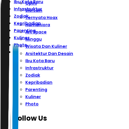
Ibu Kota Baru
Opini
Infrastruktur
Sisi Lain
Zodiak
Ternyata Hoax
Kepribadian
Humaniora
Parenting
Art Space
Kuliner
Minggu
Photo
Wisata Dan Kuliner
Arsitektur Dan Desain
Ibu Kota Baru
Infrastruktur
Zodiak
Kepribadian
Parenting
Kuliner
Photo
Follow Us