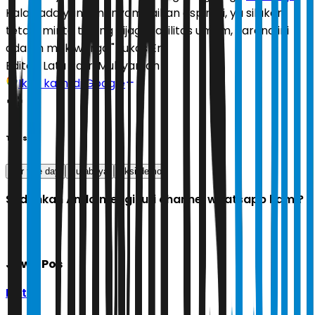
Kalau ada yang menyampaikan aspirasi, ya silakan,
tetapi minta tolong dijaga fasilitas umum, karena ini
adalah milik warga," tukas Eri.
Editor:
Latu Ratri Mubyarsah
Ikuti kami di Google
Tags
car free day
surabaya
aksi demo
Sudahkah Anda mengikuti channel whatsapp kami?
Jawa Pos
Ikuti