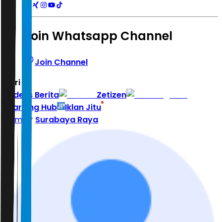
Join Whatsapp Channel
Join Channel
Hari ini
|
Indeks Berita
Zetizen
Learning Hub
Iklan Jitu
Home
Surabaya Raya