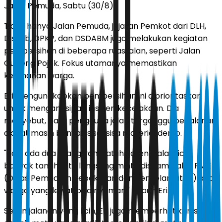
Jalan Pemuda, Sabtu (30/8).
Tidak hanya Jalan Pemuda, jajaran Pemkot dari DLH,
Dishub, DPKP, dan DSDABM juga melakukan kegiatan
pembersihan di beberapa ruas jalan, seperti Jalan
Gubeng Pojok. Fokus utamanya memastikan
keamanan warga.
Eri mengungkapkan pembersihan ini diprioritaskan
untuk mengantisipasi insiden kecelakaan. Dia
menyebut, para pengguna jalan terganggu perjalanan
akibat masih banyak sisa-sisa material demo.
"Tadi ada dua orang yang jatuh karena jalan licin
banyak tanah. Kita langsung minta disiram pakai PMK
(Dinas Pemadam Kebakaran dan Penyelamatan) agar
warga yang lewat bisa nyaman," imbuh Eri.
Selain jalanan yang licin, Eri juga memperhatikan sisa