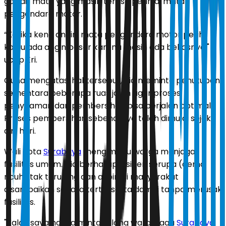
gas air mata yang masih terasa perih di mata
pengendara motor.
“Ketika kena angin, mata pengendara motor perih
kalau ada angin besar karena masih ada bekasnya,"
ucap Eri.
Guna mengatasi hal tersebut, dia meminta penutupan
sementara beberapa ruas jalan agar proses
penyiraman dan pembersihan bisa berjalan optimal.
Proses pembersihan sebenarnya telah dimulai sejak
dini hari.
Wali Kota
Surabaya
mengimbau warga menjaga
fasilitas umum. Dia berharap insiden serupa (demo
ricuh) tak terulang dan aspirasi masyarakat
disampaikan secara tertib serta damai tanpa merusak
fasilitas.
"Kalau saya hanya minta tolong warga jaga
Surabaya
.