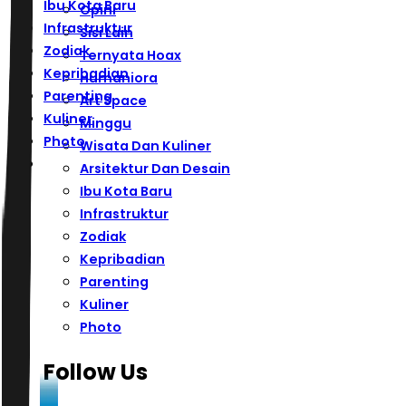
Ibu Kota Baru
Opini
Infrastruktur
Sisi Lain
Zodiak
Ternyata Hoax
Kepribadian
Humaniora
Parenting
Art Space
Kuliner
Minggu
Photo
Wisata Dan Kuliner
Arsitektur Dan Desain
Ibu Kota Baru
Infrastruktur
Zodiak
Kepribadian
Parenting
Kuliner
Photo
Follow Us