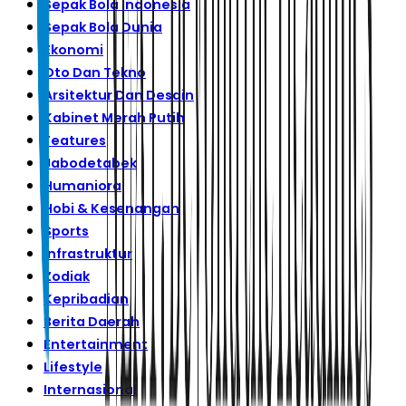
Sepak Bola Indonesia
Sepak Bola Dunia
Ekonomi
Oto Dan Tekno
Arsitektur Dan Desain
Kabinet Merah Putih
Features
Jabodetabek
Humaniora
Hobi & Kesenangan
Sports
Infrastruktur
Zodiak
Kepribadian
Berita Daerah
Entertainment
Lifestyle
Internasional