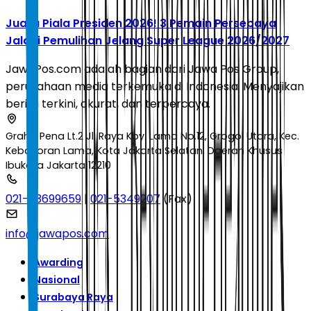
Juara Piala Presiden 2026! 3 Pemain Persebaya
Jalani Pemulihan Jelang Super League 2026/2027
JawaPos.com adalah bagian dari Jawa Pos Group,
perusahaan media terkemuka di Indonesia. Menyajikan
berita terkini, akurat, dan terpercaya.
Graha Pena Lt.2 Jl. Raya Kby. Lama No.12, Grogol Utara, Kec.
Kebayoran Lama, Kota Jakarta Selatan, Daerah Khusus
Ibukota Jakarta 12210
021-53699659
|
021-5349207
(Fax)
info@jawapos.com
Awarding
Nasional
Surabaya Raya