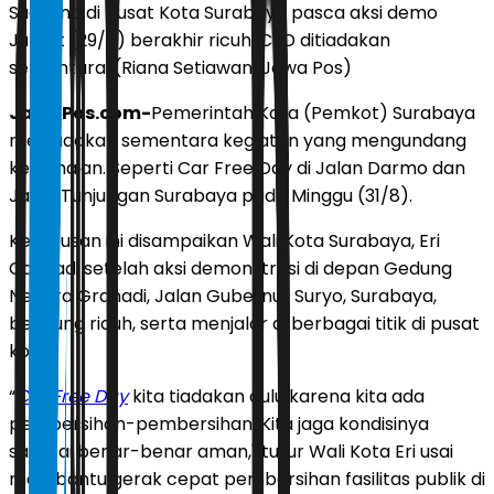
Suasana di pusat Kota Surabaya pasca aksi demo
Jumat (29/8) berakhir ricuh. CFD ditiadakan
sementara. (Riana Setiawan/Jawa Pos)
JawaPos.com-
Pemerintah Kota (Pemkot) Surabaya
meniadakan sementara kegiatan yang mengundang
keramaian. Seperti Car Free Day di Jalan Darmo dan
Jalan Tunjungan Surabaya pada Minggu (31/8).
Keputusan ini disampaikan Wali Kota Surabaya, Eri
Cahyadi setelah aksi demonstrasi di depan Gedung
Negara Grahadi, Jalan Gubernur Suryo, Surabaya,
berujung ricuh, serta menjalar di berbagai titik di pusat
kota.
“
Car Free Day
kita tiadakan dulu karena kita ada
pembersihan-pembersihan. Kita jaga kondisinya
sampai benar-benar aman," tutur Wali Kota Eri usai
membantu gerak cepat pembersihan fasilitas publik di