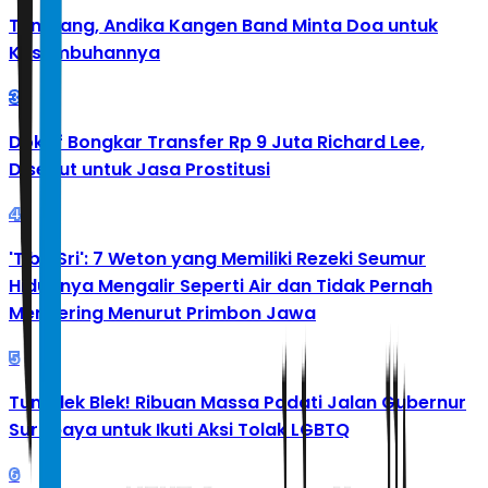
Tumbang, Andika Kangen Band Minta Doa untuk
Kesembuhannya
3
Doktif Bongkar Transfer Rp 9 Juta Richard Lee,
Disebut untuk Jasa Prostitusi
4
'Tibo Sri': 7 Weton yang Memiliki Rezeki Seumur
Hidupnya Mengalir Seperti Air dan Tidak Pernah
Mengering Menurut Primbon Jawa
5
Tumplek Blek! Ribuan Massa Padati Jalan Gubernur
Surabaya untuk Ikuti Aksi Tolak LGBTQ
6