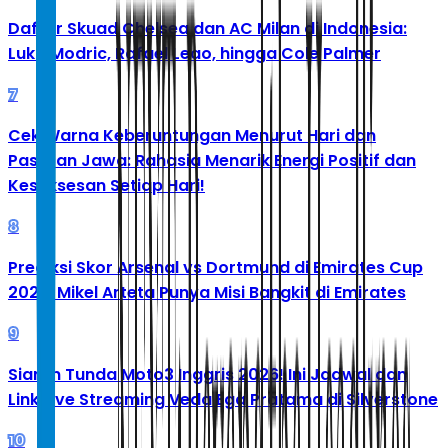
Daftar Skuad Chelsea dan AC Milan di Indonesia:
Luka Modric, Rafael Leao, hingga Cole Palmer
7
Cek Warna Keberuntungan Menurut Hari dan
Pasaran Jawa: Rahasia Menarik Energi Positif dan
Kesuksesan Setiap Hari!
8
Prediksi Skor Arsenal vs Dortmund di Emirates Cup
2026: Mikel Arteta Punya Misi Bangkit di Emirates
9
Siaran Tunda Moto3 Inggris 2026! Ini Jadwal dan
Link Live Streaming Veda Ega Pratama di Silverstone
10