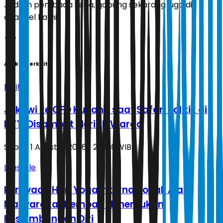
Jadilah pembaca setia, gabung sekarang juga di
channel kami!
Artikel Terkait
Politik
Jokowi ke CFD Kupang saat Safari Politik di
NTT, Disambut Meriah Warga
Sabtu, 1 Agustus 2026 | 20.54 WIB
Lifestyle
Perayaan Hari Yoga Internasional, Ajak
Masyarakat Kembali Menemukan
Keseimbangan Diri