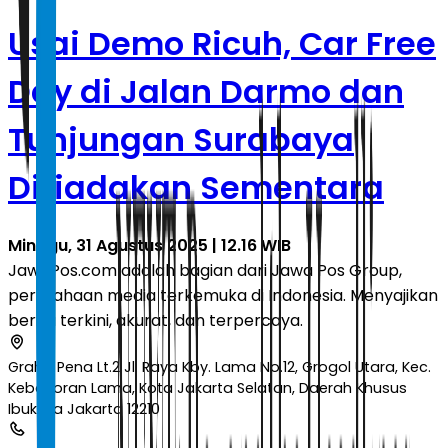
Usai Demo Ricuh, Car Free
Day di Jalan Darmo dan
Tunjungan Surabaya
Ditiadakan Sementara
Minggu, 31 Agustus 2025 | 12.16 WIB
JawaPos.com adalah bagian dari Jawa Pos Group,
perusahaan media terkemuka di Indonesia. Menyajikan
berita terkini, akurat, dan terpercaya.
Graha Pena Lt.2 Jl. Raya Kby. Lama No.12, Grogol Utara, Kec.
Kebayoran Lama, Kota Jakarta Selatan, Daerah Khusus
Ibukota Jakarta 12210