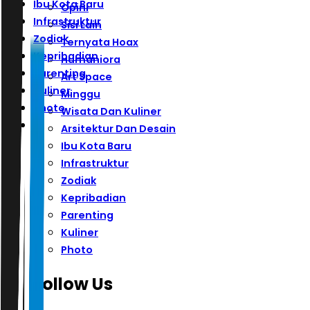
Ibu Kota Baru
Opini
Infrastruktur
Sisi Lain
Zodiak
Ternyata Hoax
Kepribadian
Humaniora
Parenting
Art Space
Kuliner
Minggu
Photo
Wisata Dan Kuliner
Arsitektur Dan Desain
Ibu Kota Baru
Infrastruktur
Zodiak
Kepribadian
Parenting
Kuliner
Photo
Follow Us