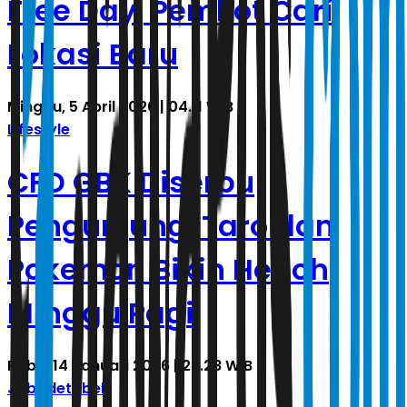
Free Day, Pemkot Cari
Lokasi Baru
Minggu, 5 April 2026 | 04.11 WIB
Lifestyle
CFD GBK Diserbu
Pengunjung, Taro dan
Pokemon Bikin Heboh
Minggu Pagi
Rabu, 14 Januari 2026 | 22.28 WIB
Jabodetabek