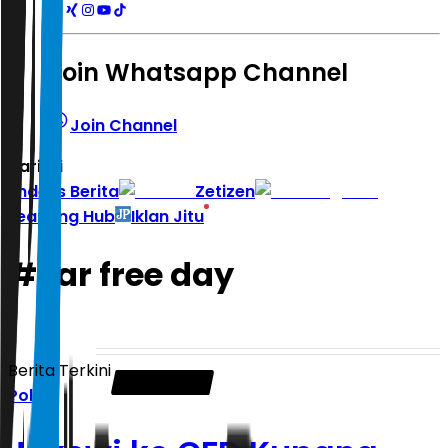
Join Whatsapp Channel
Join Channel
Hari ini
|
Indeks Berita
Zetizen
Learning Hub
Iklan Jitu
#
car free day
Berita Terkini
Politik