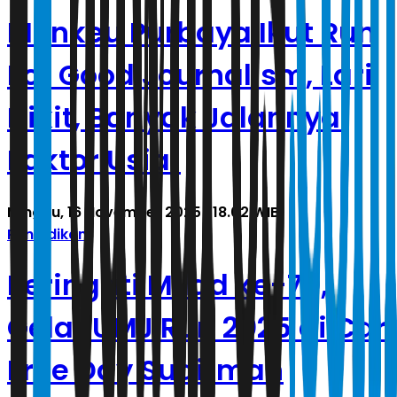
Menkeu Purbaya Ikut Run
For Good Journalism, Lari
Dikit, Banyak Jalannya:
Faktor Usia!
Minggu, 16 November 2025 | 18.02 WIB
Pendidikan
Peringati Milad ke-70,
Gelar UMJ Run 2025 di Car
Free Day Sudirman