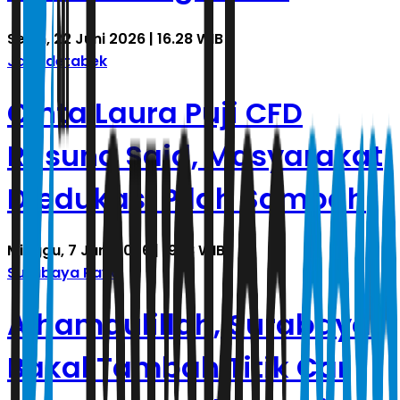
Senin, 22 Juni 2026 | 16.28 WIB
Jabodetabek
Cinta Laura Puji CFD
Rasuna Said, Masyarakat
Diedukasi Pilah Sampah
Minggu, 7 Juni 2026 | 19.18 WIB
Surabaya Raya
Alhamdulillah, Surabaya
Bakal Tambah Titik Car