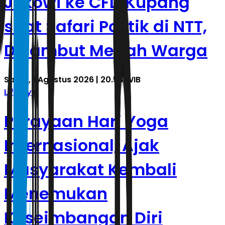
Jokowi ke CFD Kupang
saat Safari Politik di NTT,
Disambut Meriah Warga
Sabtu, 1 Agustus 2026 | 20.54 WIB
Lifestyle
Perayaan Hari Yoga
Internasional, Ajak
Masyarakat Kembali
Menemukan
Keseimbangan Diri