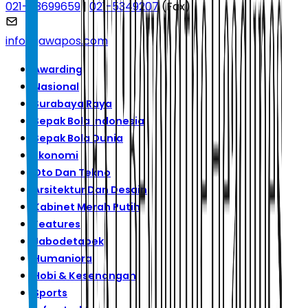
021-53699659
|
021-5349207
(Fax)
info@jawapos.com
Awarding
Nasional
Surabaya Raya
Sepak Bola Indonesia
Sepak Bola Dunia
Ekonomi
Oto Dan Tekno
Arsitektur Dan Desain
Kabinet Merah Putih
Features
Jabodetabek
Humaniora
Hobi & Kesenangan
Sports