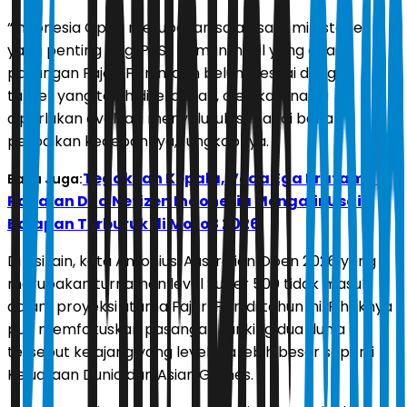
“Indonesia Open merupakan salah satu milestone
yang penting bagi PBSI. Namun, hasil yang diraih
pasangan Fajar/Fikri masih belum sesuai dengan
target yang telah ditetapkan, oleh karena itu
diperlukan evaluasi menyeluruh sebagai bahan
perbaikan kedepannya,” ungkapnya.
Tegakkan Kepala, Veda Ega Pratama!
Baca Juga:
Rapalan Doa Netizen Indonesia Mengalir Usai
Balapan Terburuk di Moto3 2026
Di sisi lain, kata Antonius, Australian Open 2026 yang
merupakan turnamen level Super 500 tidak masuk
dalam proyeksi utama Fajar/Fikri di tahun ini. Pihaknya
pun memfokuskan pasangan ranking dua dunia
tersebut ke ajang yang levelnya lebih besar seperti
Kejuaraan Dunia dan Asian Games.