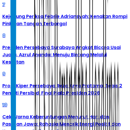
7
Kejagung Periksa Febrie Adriansyah: Kenakan Rompi
Pink dan Tangan Terborgol
8
Presiden Persebaya Surabaya Angkat Bicara Usai
Juara, Azrul Ananda: Menuju Bintang Melalui
Kesulitan
9
Profil Kiper Persebaya Reza Arya Pratama, Tepis 2
Penalti Persib di Final Piala Presiden 2026
10
Cek Warna Keberuntungan Menurut Hari dan
Pasaran Jawa: Rahasia Menarik Energi Positif dan