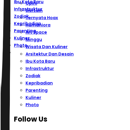
Ibu Kota Baru
Opini
Infrastruktur
Sisi Lain
Zodiak
Ternyata Hoax
Kepribadian
Humaniora
Parenting
Art Space
Kuliner
Minggu
Photo
Wisata Dan Kuliner
Arsitektur Dan Desain
Ibu Kota Baru
Infrastruktur
Zodiak
Kepribadian
Parenting
Kuliner
Photo
Follow Us