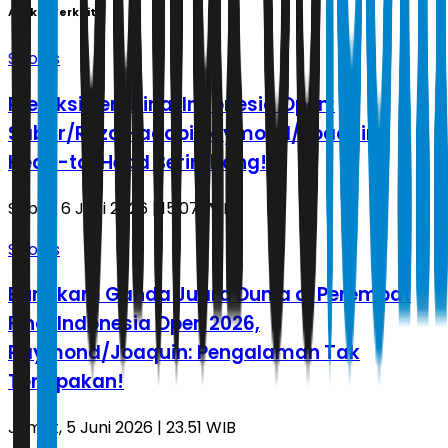
Artikel Terkait
Sports
Prediksi Semifinal Indonesia Open:
Sabar/Reza Hadapi Raymond/Joaquin,
Head-to-Head Berimbang!
Sabtu, 6 Juni 2026 | 15.07 WIB
Sports
Bungkam Ganda Juara Dunia di Perempat
Final Indonesia Open 2026,
Raymond/Joaquin: Pengalaman Tak
Terlupakan!
Jumat, 5 Juni 2026 | 23.51 WIB