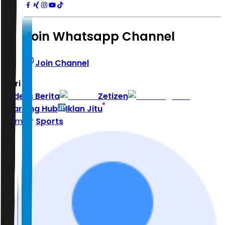
Join Whatsapp Channel
Join Channel
Hari ini
|
Indeks Berita
Zetizen
Learning Hub
Iklan Jitu
Home
Sports