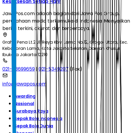
Kesuksesan Setiap Hari!
JawaPos.com adalah bagian dari Jawa Pos Group,
perusahaan media terkemuka di Indonesia. Menyajikan
berita terkini, akurat, dan terpercaya.
Graha Pena Lt.2 Jl. Raya Kby. Lama No.12, Grogol Utara, Kec.
Kebayoran Lama, Kota Jakarta Selatan, Daerah Khusus
Ibukota Jakarta 12210
021-53699659
|
021-5349207
(Fax)
info@jawapos.com
Awarding
Nasional
Surabaya Raya
Sepak Bola Indonesia
Sepak Bola Dunia