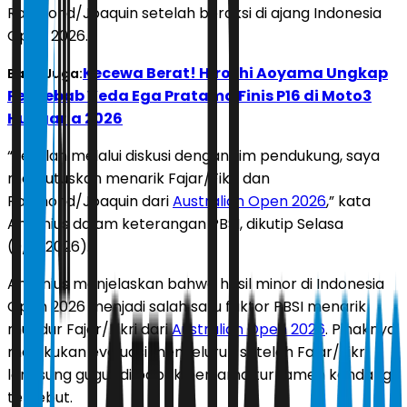
Raymond/Joaquin setelah beraksi di ajang Indonesia
Open 2026.
Kecewa Berat! Hiroshi Aoyama Ungkap
Baca Juga:
Penyebab Veda Ega Pratama Finis P16 di Moto3
Hungaria 2026
“Setelah melalui diskusi dengan tim pendukung, saya
memutuskan menarik Fajar/Fikri dan
Raymond/Joaquin dari
Australian Open 2026
,” kata
Antonius dalam keterangan PBSI, dikutip Selasa
(9/6/2026).
Antonius menjelaskan bahwa hasil minor di Indonesia
Open 2026 menjadi salah satu faktor PBSI menarik
mundur Fajar/Fikri dari
Australian Open 2026
. Pihaknya
melakukan evaluasi menyeluruh setelah Fajar/Fikri
langsung gugur di babak pertama turnamen kandang
tersebut.