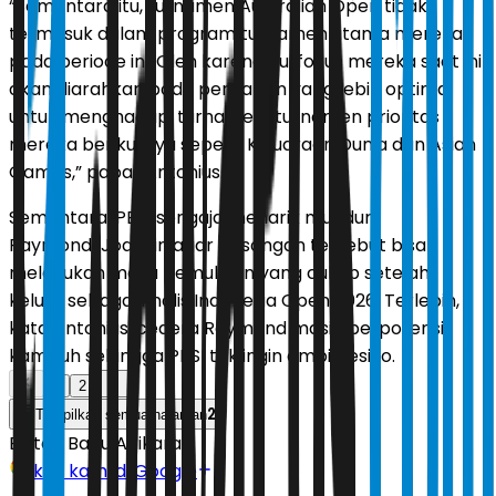
“Sementara itu, turnamen Australian Open tidak
termasuk dalam program turnamen utama mereka
pada periode ini. Oleh karena itu, fokus mereka saat ini
akan diarahkan pada persiapan yang lebih optimal
untuk menghadapi turnamen-turnamen prioritas
mereka berikutnya seperti Kejuaraan Dunia dan Asian
Games,” papar Antonius.
Sementara, PBSI sengaja menarik mundur
Raymond/Joaquin agar pasangan tersebut bisa
melakukan masa pemulihan yang cukup setelah
keluar sebagai finalis Indonesia Open 2026. Terlebih,
kata Antonius, cedera Raymond masih berpotensi
kambuh sehingga PBSI tak ingin ambil resiko.
1
2
2
Tampilkan semua halaman
Editor:
Banu Adikara
Ikuti kami di Google