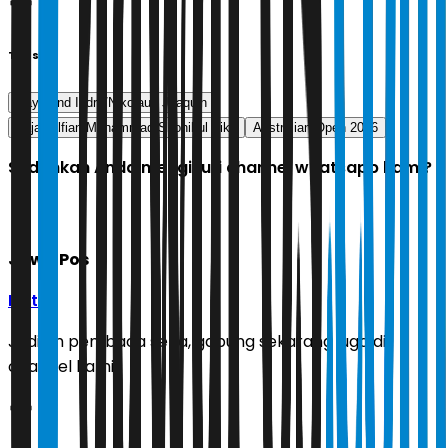
Tags
Raymond Indra/Nikolaus Joaquin
Fajar Alfian/Muhammad Shohibul Fikri
Australian Open 2026
Sudahkah Anda mengikuti channel whatsapp kami?
Jawa Pos
Ikuti
Jadilah pembaca setia, gabung sekarang juga di
channel kami!