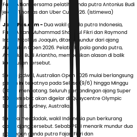
Fajar Alfian bersama pelatih ganda putra Antonius Budi
jelang Thomas dan Uber Cup 2026. (Istimewa)
JawaPos.com -
Dua wakil ganda putra Indonesia,
Fajar Alfian/Muhammad Shohibul Fikri dan Raymond
Indra/Nikolaus Joaquin, ditarik mundur dari ajang
Australian Open 2026. Pelatih kepala ganda putra,
Antonius Budi Ariantho, memberikan alasan di balik
keputusan tersebut.
Sesuai jadwal, Australian Open 2026 mulai berlangsung
pekan ini tepatnya pada Selasa (9/6) hingga Minggu
(14/6) mendatang. Seluruh pertandingan ajang Super
500 tersebut akan digelar di Quaycentre Olympic
Boulevard, Sydney, Australia.
Secara mendadak, wakil Indonesia pun berkurang
dalan ajang tersebut. Sebab PBSI menarik mundur dua
pasangan ganda putra Fajar/Fikri dan