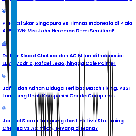
3
Prediksi Skor Singapura vs Timnas Indonesia di Piala
AFF 2026: Misi John Herdman Demi Semifinal!
4
Daftar Skuad Chelsea dan AC Milan di Indonesia:
Luka Modric, Rafael Leao, hingga Cole Palmer
5
Jafar dan Adnan Diduga Terlibat Match Fixing, PBSI
Langsung Ubah Komposisi Ganda Campuran
6
Jadwal Siaran Langsung dan Link Live Streaming
Chelsea vs AC Milan, Tayang di Mana?