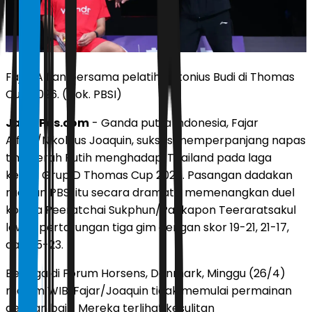
Fajar Alfian bersama pelatih Antonius Budi di Thomas
Cup 2026. (Dok. PBSI)
JawaPos.com
- Ganda putra Indonesia, Fajar
Alfian/Nikolaus Joaquin, sukses memperpanjang napas
tim Merah Putih menghadapi Thailand pada laga
kedua Grup D Thomas Cup 2026. Pasangan dadakan
racikan PBSI itu secara dramatis memenangkan duel
kontra Peeratchai Sukphun/Pakkapon Teeraratsakul
lewat pertarungan tiga gim dengan skor 19-21, 21-17,
dan 25-23.
Berlaga di Forum Horsens, Denmark, Minggu (26/4)
malam WIB, Fajar/Joaquin tidak memulai permainan
dengan baik. Mereka terlihat kesulitan