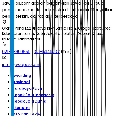
JawaPos.com adalah bagian dari Jawa Pos Group,
perusahaan media terkemuka di Indonesia. Menyajikan
berita terkini, akurat, dan terpercaya.
Graha Pena Lt.2 Jl. Raya Kby. Lama No.12, Grogol Utara, Kec.
Kebayoran Lama, Kota Jakarta Selatan, Daerah Khusus
Ibukota Jakarta 12210
021-53699659
|
021-5349207
(Fax)
info@jawapos.com
Awarding
Nasional
Surabaya Raya
Sepak Bola Indonesia
Sepak Bola Dunia
Ekonomi
Oto Dan Tekno