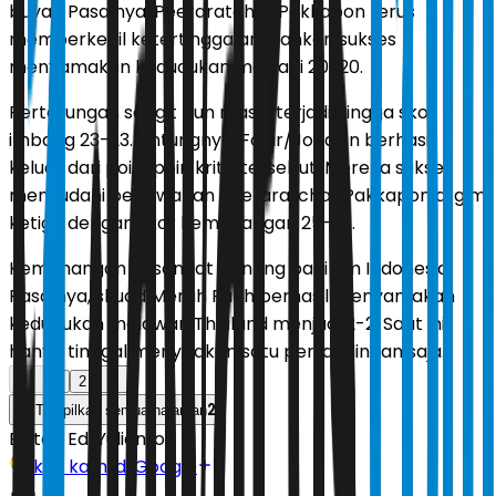
buyar. Pasalnya, Peeraratchai/Pakkapon terus
memperkecil ketertinggalan, bahkan sukses
menyamakan kedudukan menjadi 20-20.
Pertarungan sengit pun masih terjadi hingga skor
imbang 23-23. Untungnya, Fajar/Joaquin berhasil
keluar dari poin-poin kritis tersebut. Mereka sukses
menyudahi perlawanan Peeraratchai/Pakkapon di gim
ketiga dengan skor kemenangan 25-23.
Kemenangan ini sangat penting bagi tim Indonesia.
Pasalnya, skuad Merah Putih berhasil menyamakan
kedudukan melawan Thailand menjadi 2-2. Saat ini,
hanya tinggal menyisakan satu pertandingan saja.
1
2
2
Tampilkan semua halaman
Editor:
Edi Yulianto
Ikuti kami di Google