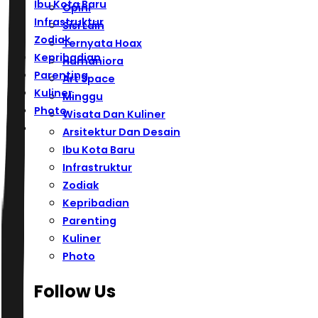
Ibu Kota Baru
Opini
Infrastruktur
Sisi Lain
Zodiak
Ternyata Hoax
Kepribadian
Humaniora
Parenting
Art Space
Kuliner
Minggu
Photo
Wisata Dan Kuliner
Arsitektur Dan Desain
Ibu Kota Baru
Infrastruktur
Zodiak
Kepribadian
Parenting
Kuliner
Photo
Follow Us