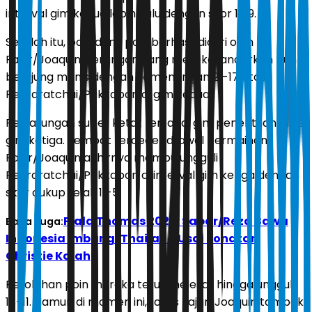
interval gim kedua lebih dulu dengan skor 11-9.
Setelah itu, poin demi poin berhasil dicuri oleh
Fajar/Joaquin. Serangan yang mereka lancarkan pun
berujung manis dengan kemenangan 21-17 atas
Peeraratchai/Pakkapon di gim kedua.
Pertarungan super ketat tersaji di gim penentuan alias
gim ketiga. Sempat tercecer di awal permainan,
Fajar/Joaquin akhirnya mampu ungguli
Peeraratchai/Pakkapon di interval gim ketiga dengan
skor cukup telak 11-5.
Piala Thomas 2026: Sabar/Reza Bawa
Baca Juga:
Indonesia Imbangi Thailand Usai Jonatan
Christie Kalah
Perolehan poin mereka terus melesat hingga unggul
18-11. Namun di momen ini, fokus Fajar/Joaquin tampak