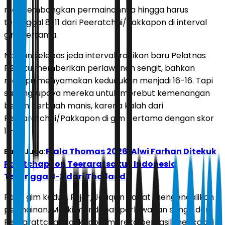
mengembangkan permainannya hingga harus
tertinggal 8-11 dari Peeratchai/Pakkapon di interval
gim pertama.
Namun selepas jeda interval, racikan baru Pelatnas
PBSI itu memberikan perlawanan sengit, bahkan
mampu menyamakan kedudukan menjadi 16-16. Tapi
sayang, upaya mereka untuk merebut kemenangan
belum berbuah manis, karena kalah dari
Peeraratchai/Pakkapon di gim pertama dengan skor
19-21.
Piala Thomas 2026: Alwi Farhan Ditekuk
Baca Juga:
Panitchaphon Teeraratsakul, Indonesia
Tertinggal 1-2 dari Thailand
Pada gim kedua, Fajar/Joaquin dapat mengendalikan
permainan. Meski mendapat perlawanan sengit dari
Peerarattchai/Pakkapon, mereka berhasil mencapai