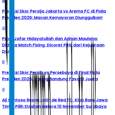
3
Prediksi Skor Persija Jakarta vs Arema FC di Piala
Presiden 2026: Macan Kemayoran Diunggulkan!
4
Profil Jafar Hidayatullah dan Adnan Maulana:
Diduga Match Fixing, Dicoret PBSI dari Kejuaraan
Dunia
5
Prediksi Skor Persib vs Persebaya di Final Piala
Presiden 2026: Maung Bandung Favorit Juara
6
Aji Santoso Resmi Latih de Red FC, Klub Baru Jawa
Timur Pilih Stadion Gelora 10 November Surabaya