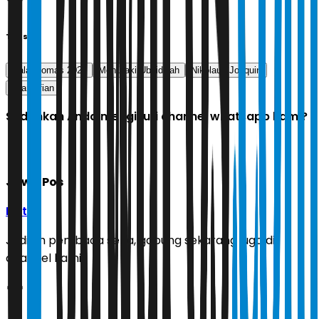
Tags
piala thomas 2026
Moh Zaki Ubaidillah
Nikolaus Joaquin
fajar alfian
Sudahkah Anda mengikuti channel whatsapp kami?
Jawa Pos
Ikuti
Jadilah pembaca setia, gabung sekarang juga di
channel kami!