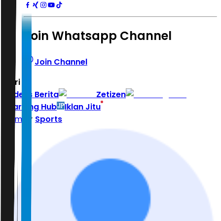
Join Whatsapp Channel
Join Channel
Hari ini
|
Indeks Berita
Zetizen
Learning Hub
Iklan Jitu
Home
Sports