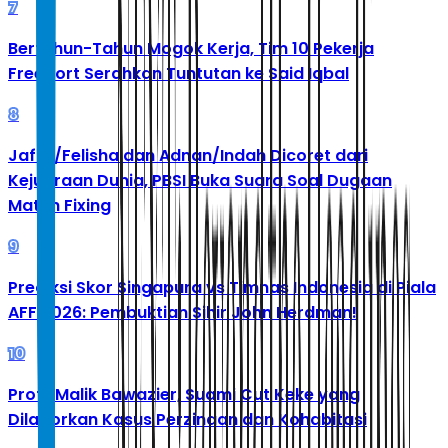
7
Bertahun-Tahun Mogok Kerja, Tim 10 Pekerja
Freeport Serahkan Tuntutan ke Said Iqbal
8
Jafar/Felisha dan Adnan/Indah Dicoret dari
Kejuaraan Dunia, PBSI Buka Suara Soal Dugaan
Match Fixing
9
Prediksi Skor Singapura vs Timnas Indonesia di Piala
AFF 2026: Pembuktian Sihir John Herdman!
10
Profil Malik Bawazier, Suami Cut Keke yang
Dilaporkan Kasus Perzinaan dan Kohabitasi