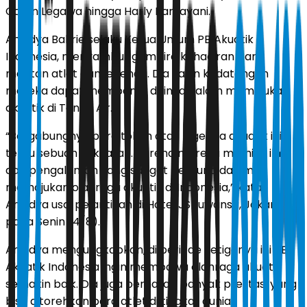
Calvin Legawa hingga Harly Ramayani.
Anindya Bakrie selaku Ketua Umum PB Akuatik
Indonesia, menyambut gembira kehadiran para
mantan atlet dan legenda. Dia yakin kedatangan
mereka dapat membantu dirinya dalam memajukan
akuatik di Tanah Air.
“Bergabungnya para tokoh atau legenda akuatik ini
tentu sebuah kekuatan. Karena mereka memiliki ilmu
dan pengalaman yang sangat berguna dalam
memajukan olahraga akuatik di Indonesia,” kata
Anindya usai pelantikan di Hotel JS Luwansa, Jakarta
pada Senin (4/8).
Anindya mengungkapkan, di periode ketiganya ini PB
Akuatik Indonesia ingin membawa olahraga akuatik
semakin baik. Dia juga berharap banyak prestasi yang
bisa ditorehkan para atlet di tingkat dunia.