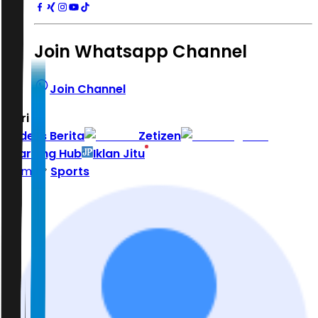
Join Whatsapp Channel
Join Channel
Hari ini
|
Indeks Berita
Zetizen
Learning Hub
Iklan Jitu
Home
Sports