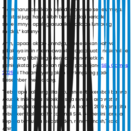
"Kami harus bisa lebih baik dari periode sebelumnya.
Prestasi juga harus lebih banyak dari periode
sebelumnya, apalagi akuatik ini adalah lumbung
medali,” katanya.
Anin, sapaan akrab Anindya, menjelaskan bahwa
pihaknya ingin membawa olahraga akuatik nasional ke
level yang lebih tinggi dengan menargetkan
peningkatan perolehan medali pada ajang
SEA Games
2025
di Thailand, yang akan berlangsung pada
Desember mendatang.
"Beberapa hal yang kita lakukan tentu kembali bahwa
Akuatik Indonesia ini bukan saja renang, ada water
polo yang kita pernah juara SEA Games 2019 yang kita
rebut kembali di akhir tahun di SEA Games ini sampai
kepada tentunya loncat indah, renang indah," kata
Anin.