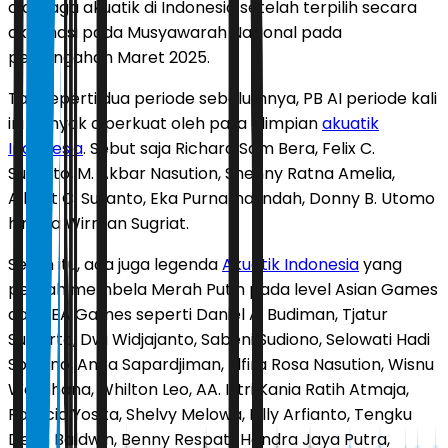
olahraga akuatik di Indonesia setelah terpilih secara
aklamasi pada Musyawarah Nasional pada
pertengahan Maret 2025.
Tak seperti dua periode sebelumnya, PB AI periode kali
ini banyak diperkuat oleh para olimpian
akuatik
Indonesia
. Sebut saja Richard Sam Bera, Felix C.
Sutanto, M. Akbar Nasution, Shenny Ratna Amelia,
Albert C. Sutanto, Eka Purnama Indah, Donny B. Utomo
hingga Wirman Sugriat.
Selain itu, ada juga legenda
Akuatik Indonesia
yang
pernah membela Merah Putih pada level Asian Games
dan SEA Games seperti Daniel A. Budiman, Tjatur
Sugiarto, Dwi Widjajanto, Sabeni Sudiono, Selowati Hadi
Soejono, Anita Sapardjiman, Elfira Rosa Nasution, Wisnu
Wardhana, Whilton Leo, AA. Istri Kania Ratih Atmaja,
Patricia Yosita, Shelvy Melowa, Billy Arfianto, Tengku
Dean Baldwin, Benny Respati, Hendra Jaya Putra,