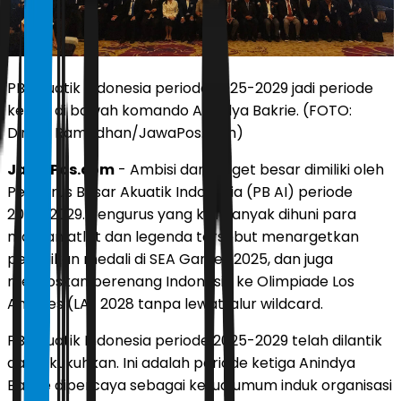
PB Akuatik Indonesia periode 2025-2029 jadi periode
ketiga di bawah komando Anindya Bakrie. (FOTO:
Dimas Ramadhan/JawaPos.com)
JawaPos.com
- Ambisi dan target besar dimiliki oleh
Pengurus Besar Akuatik Indonesia (PB AI) periode
2025-2029. Pengurus yang kini banyak dihuni para
mantan atlet dan legenda tersebut menargetkan
perbaikan medali di SEA Games 2025, dan juga
meloloskan perenang Indonesia ke Olimpiade Los
Angeles (LA) 2028 tanpa lewat jalur wildcard.
PB Akuatik Indonesia periode 2025-2029 telah dilantik
dan dikukuhkan. Ini adalah periode ketiga Anindya
Bakrie dipercaya sebagai ketua umum induk organisasi