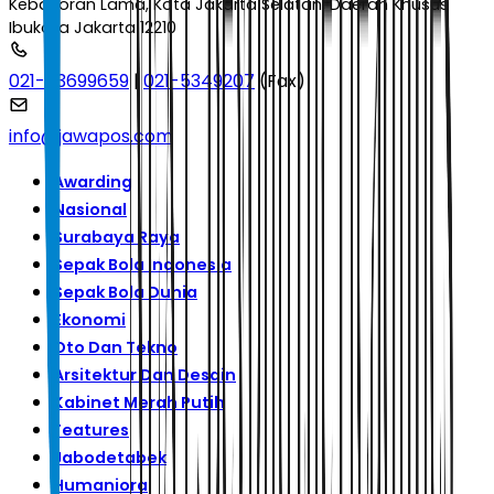
Kebayoran Lama, Kota Jakarta Selatan, Daerah Khusus
Ibukota Jakarta 12210
021-53699659
|
021-5349207
(Fax)
info@jawapos.com
Awarding
Nasional
Surabaya Raya
Sepak Bola Indonesia
Sepak Bola Dunia
Ekonomi
Oto Dan Tekno
Arsitektur Dan Desain
Kabinet Merah Putih
Features
Jabodetabek
Humaniora