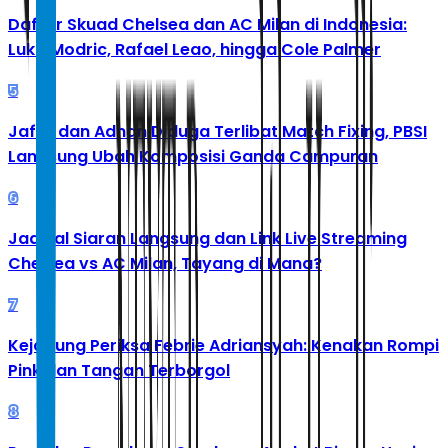
Daftar Skuad Chelsea dan AC Milan di Indonesia:
Luka Modric, Rafael Leao, hingga Cole Palmer
5
Jafar dan Adnan Diduga Terlibat Match Fixing, PBSI
Langsung Ubah Komposisi Ganda Campuran
6
Jadwal Siaran Langsung dan Link Live Streaming
Chelsea vs AC Milan, Tayang di Mana?
7
Kejagung Periksa Febrie Adriansyah: Kenakan Rompi
Pink dan Tangan Terborgol
8