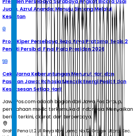
Presiden Persebaya Surabaya Angkat Bicara Usai
Juara, Azrul Ananda: Menuju Bintang Melalui
Kesulitan
9
Profil Kiper Persebaya Reza Arya Pratama, Tepis 2
Penalti Persib di Final Piala Presiden 2026
10
Cek Warna Keberuntungan Menurut Hari dan
Pasaran Jawa: Rahasia Menarik Energi Positif dan
Kesuksesan Setiap Hari!
JawaPos.com adalah bagian dari Jawa Pos Group,
perusahaan media terkemuka di Indonesia. Menyajikan
berita terkini, akurat, dan terpercaya.
Graha Pena Lt.2 Jl. Raya Kby. Lama No.12, Grogol Utara, Kec.