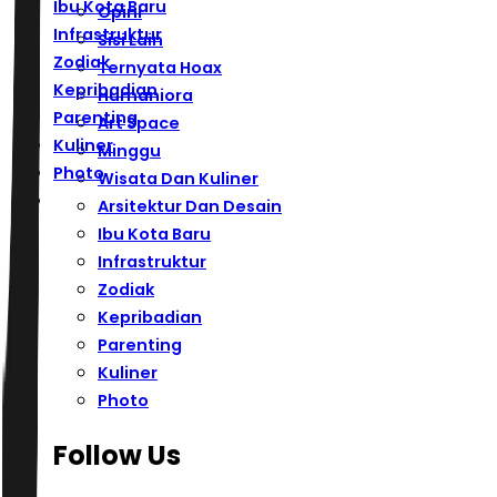
Ibu Kota Baru
Opini
Infrastruktur
Sisi Lain
Zodiak
Ternyata Hoax
Kepribadian
Humaniora
Parenting
Art Space
Kuliner
Minggu
Photo
Wisata Dan Kuliner
Arsitektur Dan Desain
Ibu Kota Baru
Infrastruktur
Zodiak
Kepribadian
Parenting
Kuliner
Photo
Follow Us