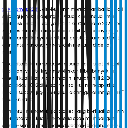
SEA Games 2025
, disebut Anin merupakan bagian dari
strategi jangka panjang PB Akuatik Indonesia untuk
meloloskan lebih banyak atlet ke Olimpiade 2028 Los
Angeles melalui jalur kualifikasi limit A. Pihaknya juga
ingin para atletnya memburu prestasi pada sederet
ajang internasional yang sudah menanti di depan
mata.
"Jadi, kita belum mencapai di sana pada saat ini tapi
kedepannya kita ingin meloloskan lebih banyak lagi
atlet di kualifikasi A dan mudah-mudahan di 2028,
kalau tidak 2032 di Brisbane kita bisa mendapatkan
medali supaya juga mengikuti olahraga-olahraga lain,"
tutur Anindya.
Nah untuk mencetak para atlet yang berkualitas, Anin
mengatakan Akuatik Indonesia akan membangun
sentra-sentra pembinaan di daerah-daerah, melalui