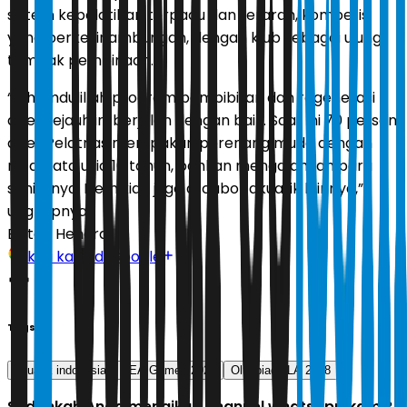
sistem kepelatihan terpadu dan terarah, kompetisi
yang berkesinambungan, dengan klub sebagai ujung
tombak pembinaan.
“Alhamdulillah program pembibitan dan regenerasi
atlet sejauh ini berjalan dengan baik. Saat ini 70 persen
atlet Pelatnas merupakan perenang muda dengan
rata-rata usia 16 tahun, bahkan mengalahkan para
seniornya. Demikian juga di cabor akuatik lainnya,”
ungkapnya.
Editor:
Hendra
Ikuti kami di Google
Tags
akuatik indonesia
SEA Games 2025
Olimpiade LA 2028
Sudahkah Anda mengikuti channel whatsapp kami?