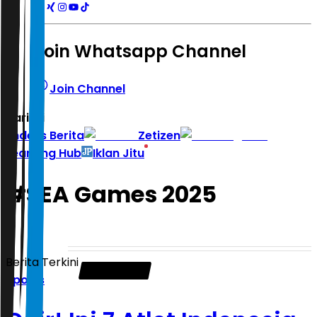
Join Whatsapp Channel
Join Channel
Hari ini
|
Indeks Berita
Zetizen
Learning Hub
Iklan Jitu
#
SEA Games 2025
Berita Terkini
Sports