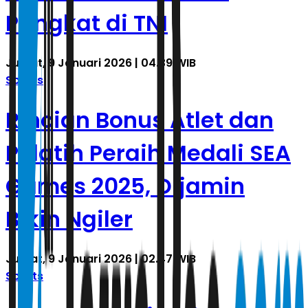
Pangkat di TNI
Jumat, 9 Januari 2026 | 04.39 WIB
Sports
Rincian Bonus Atlet dan
Pelatih Peraih Medali SEA
Games 2025, Dijamin
Bikin Ngiler
Jumat, 9 Januari 2026 | 02.47 WIB
Sports