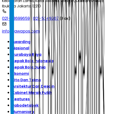
Kebayoran Lama, Kota Jakarta Selatan, Daerah Khusus
Ibukota Jakarta 12210
021-53699659
|
021-5349207
(Fax)
info@jawapos.com
Awarding
Nasional
Surabaya Raya
Sepak Bola Indonesia
Sepak Bola Dunia
Ekonomi
Oto Dan Tekno
Arsitektur Dan Desain
Kabinet Merah Putih
Features
Jabodetabek
Humaniora