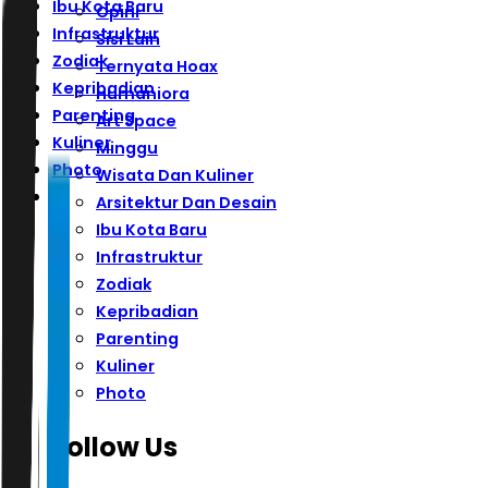
Ibu Kota Baru
Opini
Infrastruktur
Sisi Lain
Zodiak
Ternyata Hoax
Kepribadian
Humaniora
Parenting
Art Space
Kuliner
Minggu
Photo
Wisata Dan Kuliner
Arsitektur Dan Desain
Ibu Kota Baru
Infrastruktur
Zodiak
Kepribadian
Parenting
Kuliner
Photo
Follow Us