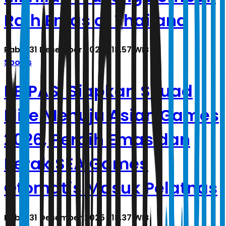
Raih Emas di Thailand
Rabu, 31 Desember 2025 | 18.57 WIB
Sports
PB PASI Siapkan Skuad
Elite Menuju Asian Games
2026, Peraih Emas dan
Perak SEA Games
Otomatis Masuk Pelatnas
Rabu, 31 Desember 2025 | 18.37 WIB