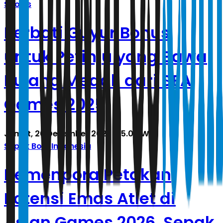
Sports
Perbati Guyur Bonus
untuk Petinju yang Bawa
Pulang Medali dari SEA
Games 2025
Jumat, 26 Desember 2025 | 15.00 WIB
Sepak Bola Indonesia
Kemenpora Petakan
Potensi Emas Atlet di
Asian Games 2026, Sepak