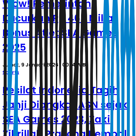
Wow! Pemerintah
Kucurkan Rp 465 Miliar
Bonus Atlet SEA Games
2025
Jumat, 9 Januari 2026 | 00.14 WIB
Sports
Pesilat Indonesia Tagih
Janji Diangkat ASN sejak
SEA Games 2023, Zaki
Zikrillah Prasong Kembali