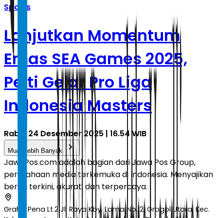
Sports
Lanjutkan Momentum
Emas SEA Games 2025,
Pelti Gelar Pro Liga
Indonesia Masters
Rabu, 24 Desember 2025 | 16.54 WIB
Muat Lebih Banyak
JawaPos.com adalah bagian dari Jawa Pos Group,
perusahaan media terkemuka di Indonesia. Menyajikan
berita terkini, akurat, dan terpercaya.
Graha Pena Lt.2 Jl. Raya Kby. Lama No.12, Grogol Utara, Kec.