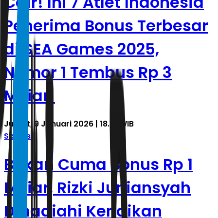
Cair! Ini 7 Atlet Indonesia
Penerima Bonus Terbesar
di SEA Games 2025,
Nomor 1 Tembus Rp 3
Miliar!
Jumat, 9 Januari 2026 | 18.13 WIB
Sports
Bukan Cuma Bonus Rp 1
Miliar, Rizki Juniansyah
Dihadiahi Kenaikan