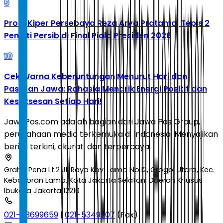
9
Profil Kiper Persebaya Reza Arya Pratama, Tepis 2
Penalti Persib di Final Piala Presiden 2026
10
Cek Warna Keberuntungan Menurut Hari dan
Pasaran Jawa: Rahasia Menarik Energi Positif dan
Kesuksesan Setiap Hari!
JawaPos.com adalah bagian dari Jawa Pos Group,
perusahaan media terkemuka di Indonesia. Menyajikan
berita terkini, akurat, dan terpercaya.
Graha Pena Lt.2 Jl. Raya Kby. Lama No.12, Grogol Utara, Kec.
Kebayoran Lama, Kota Jakarta Selatan, Daerah Khusus
Ibukota Jakarta 12210
021-53699659
|
021-5349207
(Fax)