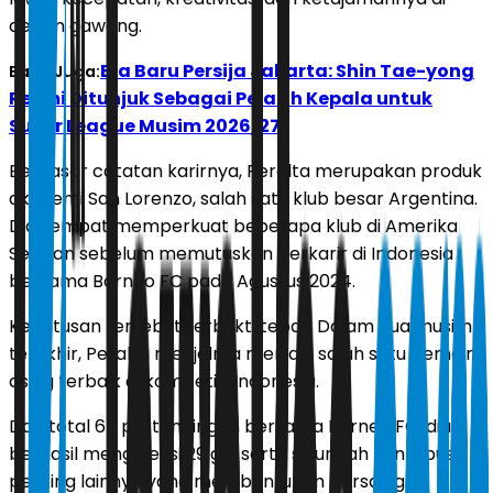
depan gawang.
Era Baru Persija Jakarta: Shin Tae-yong
Baca Juga:
Resmi Ditunjuk Sebagai Pelatih Kepala untuk
Super League Musim 2026/27
Berdasar catatan karirnya, Peralta merupakan produk
akademi San Lorenzo, salah satu klub besar Argentina.
Dia sempat memperkuat beberapa klub di Amerika
Selatan sebelum memutuskan berkarir di Indonesia
bersama Borneo FC pada Agustus 2024.
Keputusan tersebut terbukti tepat. Dalam dua musim
terakhir, Peralta menjelma menjadi salah satu pemain
asing terbaik di kompetisi Indonesia.
Dari total 67 pertandingan bersama Borneo FC, dia
berhasil mengoleksi 29 gol serta sejumlah kontribusi
penting lainnya yang membantu tim bersaing di