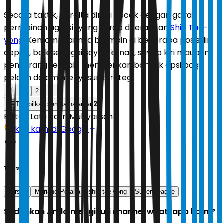
Secara taktik, Peralta dinilai cocok dengan gaya
permainan agresif yang kerap diterapkan
Shin Tae-
yong
. Kemampuannya bermain di beberapa posisi lini
depan, baik sebagai sayap kanan, sayap kiri maupun
penyerang tengah, memberikan banyak opsi bagi
pelatih dalam menyusun strategi.
1
2
2
Tampilkan semua halaman
Editor:
Latu Ratri Mubyarsah
Ikuti kami di Google
Tags
persija
Mariano Peralta
shin tae-yong
Super League
Sudahkah Anda mengikuti channel whatsapp kami?