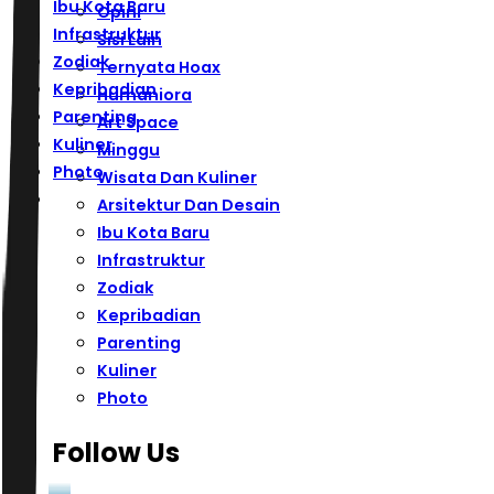
Ibu Kota Baru
Opini
Infrastruktur
Sisi Lain
Zodiak
Ternyata Hoax
Kepribadian
Humaniora
Parenting
Art Space
Kuliner
Minggu
Photo
Wisata Dan Kuliner
Arsitektur Dan Desain
Ibu Kota Baru
Infrastruktur
Zodiak
Kepribadian
Parenting
Kuliner
Photo
Follow Us