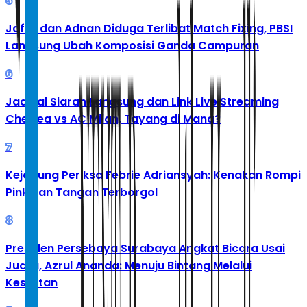
5
Jafar dan Adnan Diduga Terlibat Match Fixing, PBSI
Langsung Ubah Komposisi Ganda Campuran
6
Jadwal Siaran Langsung dan Link Live Streaming
Chelsea vs AC Milan, Tayang di Mana?
7
Kejagung Periksa Febrie Adriansyah: Kenakan Rompi
Pink dan Tangan Terborgol
8
Presiden Persebaya Surabaya Angkat Bicara Usai
Juara, Azrul Ananda: Menuju Bintang Melalui
Kesulitan