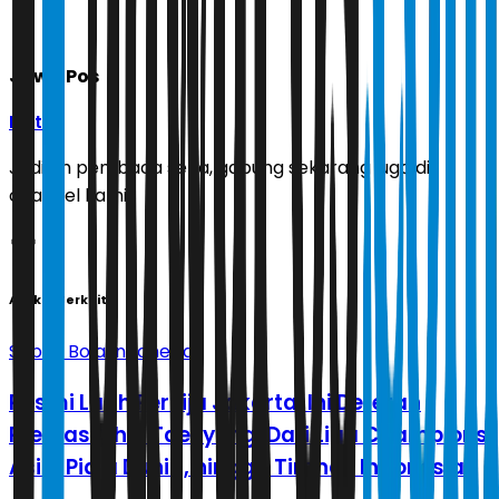
Jawa Pos
Ikuti
Jadilah pembaca setia, gabung sekarang juga di
channel kami!
Artikel Terkait
Sepak Bola Indonesia
Resmi Latih Persija Jakarta, Ini Deretan
Prestasi Shin Tae-yong: Dari Liga Champions
Asia, Piala Dunia, hingga Timnas Indonesia