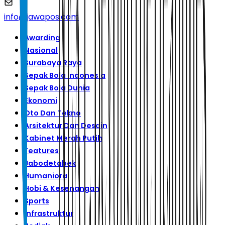
info@jawapos.com
Awarding
Nasional
Surabaya Raya
Sepak Bola Indonesia
Sepak Bola Dunia
Ekonomi
Oto Dan Tekno
Arsitektur Dan Desain
Kabinet Merah Putih
Features
Jabodetabek
Humaniora
Hobi & Kesenangan
Sports
Infrastruktur