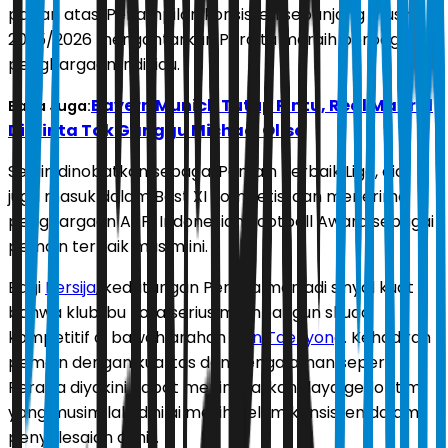
papan atas. Penampilan konsisten sepanjang musim
2025/2026 mengantarkan Peralta meraih berbagai
penghargaan individu.
Bayern Munich Tutup Pintu, Real Madrid
Baca Juga:
Diminta Tak Ganggu Michael Olise
Selain dinobatkan sebagai Pemain Terbaik Liga, dia
juga masuk dalam Best XI kompetisi dan menerima
penghargaan APPI Indonesian Football Award sebagai
pemain terbaik musim ini.
Bagi
Persija
, kedatangan Peralta menjadi sinyal kuat
bahwa klub ibu kota serius membangun skuad
kompetitif di bawah arahan
Shin Tae-yong
. Kehadiran
pemain dengan kualitas dan pengalaman seperti
Peralta diyakini dapat meningkatkan daya gedor tim
yang musim lalu dinilai masih belum konsisten dalam
penyelesaian akhir.