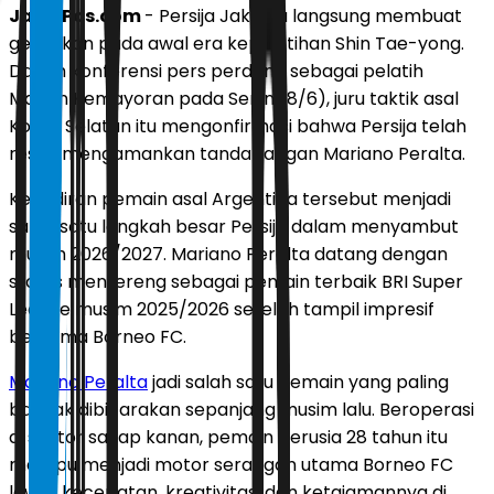
JawaPos.com
- Persija Jakarta langsung membuat
gebrakan pada awal era kepelatihan Shin Tae-yong.
Dalam konferensi pers perdana sebagai pelatih
Macan Kemayoran pada Senin (8/6), juru taktik asal
Korea Selatan itu mengonfirmasi bahwa Persija telah
resmi mengamankan tanda tangan Mariano Peralta.
Kehadiran pemain asal Argentina tersebut menjadi
salah satu langkah besar Persija dalam menyambut
musim 2026/2027. Mariano Peralta datang dengan
status mentereng sebagai pemain terbaik BRI Super
League musim 2025/2026 setelah tampil impresif
bersama Borneo FC.
Mariano Peralta
jadi salah satu pemain yang paling
banyak dibicarakan sepanjang musim lalu. Beroperasi
di sektor sayap kanan, pemain berusia 28 tahun itu
mampu menjadi motor serangan utama Borneo FC
lewat kecepatan, kreativitas, dan ketajamannya di