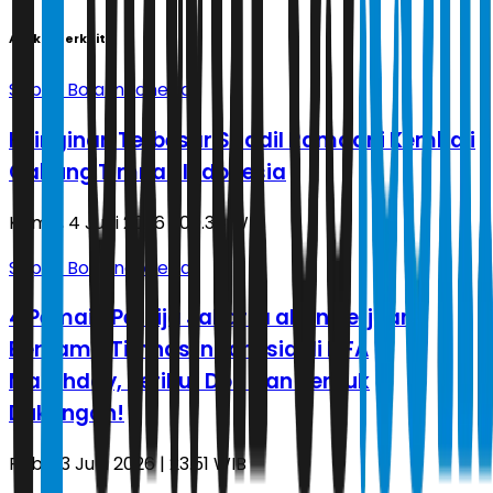
Artikel Terkait
Sepak Bola Indonesia
Keinginan Terbesar Saddil Ramdani Kembali
Gabung Timnas Indonesia
Kamis, 4 Juni 2026 | 00.34 WIB
Sepak Bola Indonesia
4 Pemain Persija Jakarta akan Berjuang
Bersama Timnas Indonesia di FIFA
Matchday, Berikut Doa dan Bentuk
Dukungan!
Rabu, 3 Juni 2026 | 23.51 WIB