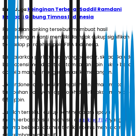
Keinginan Terbesar Saddil Ramdani
Baca Juga:
Kembali Gabung Timnas Indonesia
Perbedaan ranking tersebut membuat hasil
pertandingan nanti memiliki dampak cukup signifikan
terhadap perolehan poin FIFA Indonesia.
Berdasarkan perhitungan yang beredar, skuad Garuda
berpotensi mendapatkan tambahan poin cukup besar
apabila mampu mengamankan kemenangan.
Jika Indonesia berhasil mengalahkan Oman, maka
tambahan poin yang diperoleh diperkirakan mencapai
6,56 poin.
Jumlah tersebut cukup penting dalam upaya
memperbaiki posisi Indonesia di
ranking FIFA
yang
selama beberapa tahun terakhir terus mengalami
perkembangan positif.