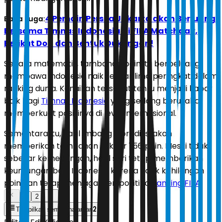
4 Pemain Persija Jakarta akan Berjuang
Baca Juga:
Bersama Timnas Indonesia di FIFA Matchday,
Berikut Doa dan Bentuk Dukungan!
Secara matematis, tambahan poin itu berpeluang
membawa Indonesia naik sekitar lima peringkat dalam
ranking dunia. Kenaikan tersebut tentu menjadi kabar
baik bagi
Timnas Indonesia
yang sedang berusaha
memperkuat posisinya di level internasional.
Sementara itu, hasil imbang diprediksi akan
memberikan tambahan sekitar 1,56 poin. Meski tidak
sebesar kemenangan, hasil seri tetap memberikan
keuntungan bagi Indonesia karena tidak kehilangan
poin dan tetap menjaga tren positif di
ranking FIFA
.
1
2
2
Tampilkan semua halaman