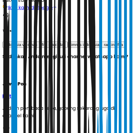
Editor:
Edi Yulianto
Ikuti kami di Google
Tags
indonesia vs oman
fifa matchday
timnas indonesia
ranking fifa
Sudahkah Anda mengikuti channel whatsapp kami?
Jawa Pos
Ikuti
Jadilah pembaca setia, gabung sekarang juga di
channel kami!