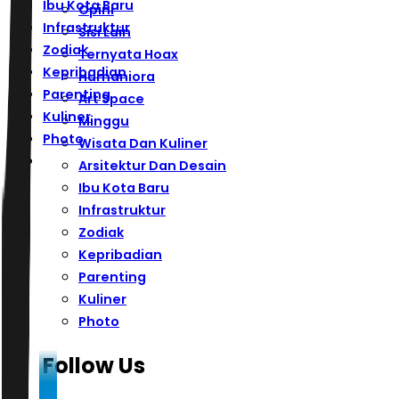
Ibu Kota Baru
Opini
Infrastruktur
Sisi Lain
Zodiak
Ternyata Hoax
Kepribadian
Humaniora
Parenting
Art Space
Kuliner
Minggu
Photo
Wisata Dan Kuliner
Arsitektur Dan Desain
Ibu Kota Baru
Infrastruktur
Zodiak
Kepribadian
Parenting
Kuliner
Photo
Follow Us