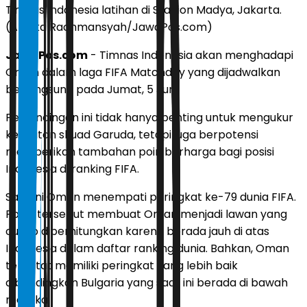
Timnas Indonesia latihan di Stadion Madya, Jakarta.
(Andika Rachmansyah/JawaPos.com)
JawaPos.com
- Timnas Indonesia akan menghadapi
Oman dalam laga FIFA Matchday yang dijadwalkan
berlangsung pada Jumat, 5 Juni.
Pertandingan ini tidak hanya penting untuk mengukur
kekuatan skuad Garuda, tetapi juga berpotensi
memberikan tambahan poin berharga bagi posisi
Indonesia di ranking FIFA.
Saat ini Oman menempati peringkat ke-79 dunia FIFA.
Posisi tersebut membuat Oman menjadi lawan yang
cukup diperhitungkan karena berada jauh di atas
Indonesia dalam daftar ranking dunia. Bahkan, Oman
tercatat memiliki peringkat yang lebih baik
dibandingkan Bulgaria yang saat ini berada di bawah
mereka.