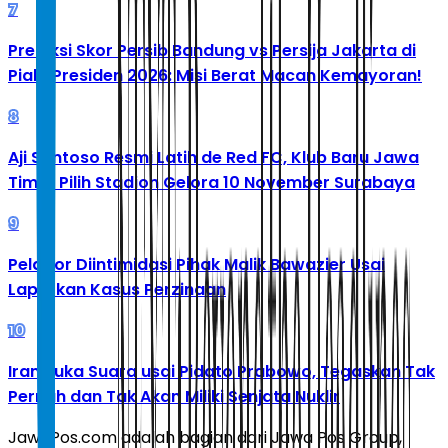
7
Prediksi Skor Persib Bandung vs Persija Jakarta di
Piala Presiden 2026: Misi Berat Macan Kemayoran!
8
Aji Santoso Resmi Latih de Red FC, Klub Baru Jawa
Timur Pilih Stadion Gelora 10 November Surabaya
9
Pelapor Diintimidasi Pihak Malik Bawazier Usai
Laporkan Kasus Perzinaan
10
Iran Buka Suara usai Pidato Prabowo, Tegaskan Tak
Pernah dan Tak Akan Miliki Senjata Nuklir
JawaPos.com adalah bagian dari Jawa Pos Group,