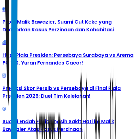
3
Profil Malik Bawazier, Suami Cut Keke yang
Dilaporkan Kasus Perzinaan dan Kohabitasi
4
Hasil Piala Presiden: Persebaya Surabaya vs Arema
FC 1-0, Yuran Fernandes Gacor!
5
Prediksi Skor Persib vs Persebaya di Final Piala
Presiden 2026: Duel Tim Kelelahan!
6
Suami Endah Fitrianingsih Sakit Hati ke Malik
Bawazier Atas Kasus Perzinaan