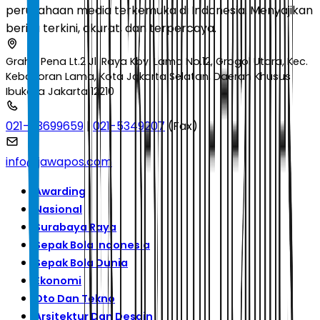
perusahaan media terkemuka di Indonesia. Menyajikan
berita terkini, akurat, dan terpercaya.
Graha Pena Lt.2 Jl. Raya Kby. Lama No.12, Grogol Utara, Kec.
Kebayoran Lama, Kota Jakarta Selatan, Daerah Khusus
Ibukota Jakarta 12210
021-53699659
|
021-5349207
(Fax)
info@jawapos.com
Awarding
Nasional
Surabaya Raya
Sepak Bola Indonesia
Sepak Bola Dunia
Ekonomi
Oto Dan Tekno
Arsitektur Dan Desain