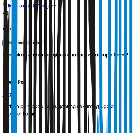
Ikuti kami di Google
Tags
psim
madura united
Sudahkah Anda mengikuti channel whatsapp kami?
Jawa Pos
Ikuti
Jadilah pembaca setia, gabung sekarang juga di
channel kami!