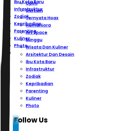
Ibu Kota Baru
Opini
Infrastruktur
Sisi Lain
Zodiak
Ternyata Hoax
Kepribadian
Humaniora
Parenting
Art Space
Kuliner
Minggu
Photo
Wisata Dan Kuliner
Arsitektur Dan Desain
Ibu Kota Baru
Infrastruktur
Zodiak
Kepribadian
Parenting
Kuliner
Photo
Follow Us