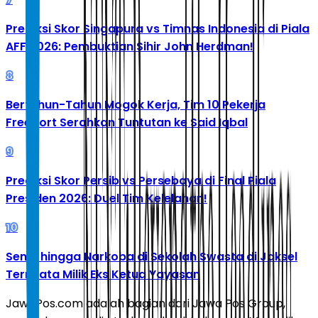
Prediksi Skor Singapura vs Timnas Indonesia di Piala
AFF 2026: Pembuktian Sihir John Herdman!
8
Bertahun-Tahun Mogok Kerja, Tim 10 Pekerja
Freeport Serahkan Tuntutan ke Said Iqbal
9
Prediksi Skor Persib vs Persebaya di Final Piala
Presiden 2026: Duel Tim Kelelahan!
10
Senpi hingga Narkoba di Sekolah Swasta di Jaksel
Ternyata Milik Eks Ketua Yayasan
JawaPos.com adalah bagian dari Jawa Pos Group,