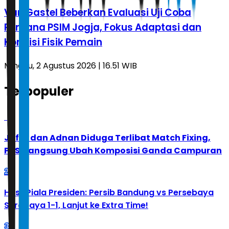
Van Gastel Beberkan Evaluasi Uji Coba
Perdana PSIM Jogja, Fokus Adaptasi dan
Kondisi Fisik Pemain
Minggu, 2 Agustus 2026 | 16.51 WIB
Terpopuler
1
Jafar dan Adnan Diduga Terlibat Match Fixing,
PBSI Langsung Ubah Komposisi Ganda Campuran
2
Hasil Piala Presiden: Persib Bandung vs Persebaya
Surabaya 1-1, Lanjut ke Extra Time!
3