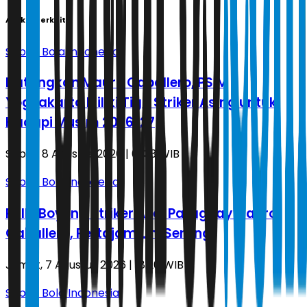
Artikel Terkait
Sepak Bola Indonesia
Datangkan Mauro Caballero, PSIM
Yogyakarta Miliki Tiga Striker Asing untuk
Hadapi Musim 2026/27
Sabtu, 8 Agustus 2026 | 01.33 WIB
Sepak Bola Indonesia
PSIM Boyong Striker Asal Paraguay Mauro
Caballero, Pertajam Lini Serang
Jumat, 7 Agustus 2026 | 18.20 WIB
Sepak Bola Indonesia