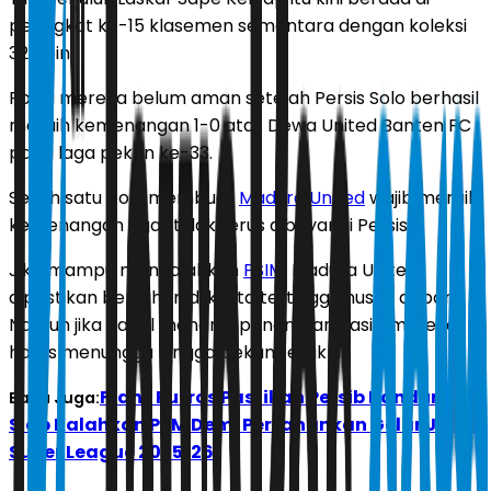
peringkat ke-15 klasemen sementara dengan koleksi
32 poin.
Posisi mereka belum aman setelah Persis Solo berhasil
meraih kemenangan 1-0 atas Dewa United Banten FC
pada laga pekan ke-33.
Selisih satu poin membuat
Madura United
wajib meraih
kemenangan agar tidak terus dibayangi Persis.
Jika mampu mengalahkan
PSIM
, Madura United
dipastikan bertahan di kasta tertinggi musim depan.
Namun jika gagal menang, penentuan nasib mereka
harus menunggu hingga pekan terakhir.
Frans Putros Pastikan Persib Bandung
Baca Juga:
Siap Kalahkan PSM Demi Pertahankan Gelar Juara
Super League 2025/26