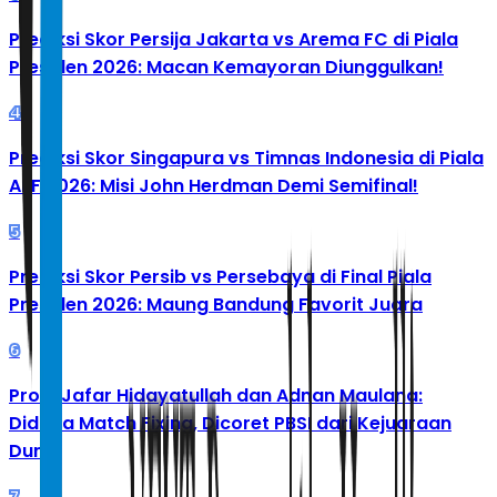
Prediksi Skor Persija Jakarta vs Arema FC di Piala
Presiden 2026: Macan Kemayoran Diunggulkan!
4
Prediksi Skor Singapura vs Timnas Indonesia di Piala
AFF 2026: Misi John Herdman Demi Semifinal!
5
Prediksi Skor Persib vs Persebaya di Final Piala
Presiden 2026: Maung Bandung Favorit Juara
6
Profil Jafar Hidayatullah dan Adnan Maulana:
Diduga Match Fixing, Dicoret PBSI dari Kejuaraan
Dunia
7