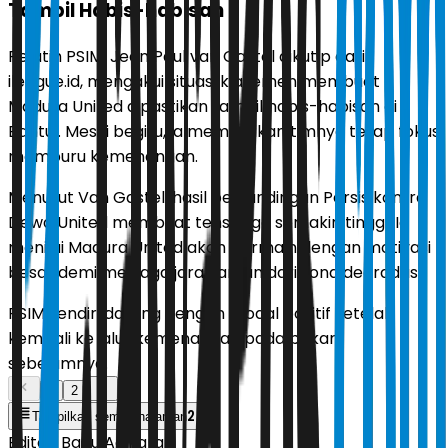
Tampil Habis-habisan
Pelatih PSIM, Jean Paul van Gastel dikutip dari
ileague.id, mengakui situasi klasemen membuat
Madura United dipastikan tampil habis-habisan di
Bantul. Meski begitu, ia memastikan timnya tetap fokus
memburu kemenangan.
Menurut Van Gastel, hasil pertandingan Persis kontra
Dewa United membuat tensi laga semakin tinggi. Ia
menilai Madura United akan bermain dengan motivasi
besar demi menjaga jarak aman dari zona degradasi.
PSIM sendiri datang dengan modal positif setelah
kembali ke jalur kemenangan pada pekan
sebelumnya.
1
2
2
Tampilkan semua halaman
Editor:
Banu Adikara