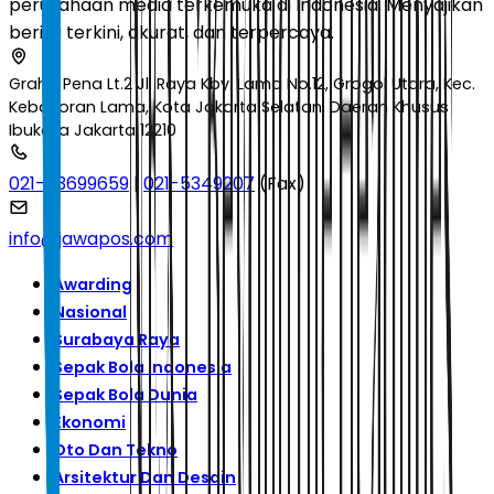
perusahaan media terkemuka di Indonesia. Menyajikan
berita terkini, akurat, dan terpercaya.
Graha Pena Lt.2 Jl. Raya Kby. Lama No.12, Grogol Utara, Kec.
Kebayoran Lama, Kota Jakarta Selatan, Daerah Khusus
Ibukota Jakarta 12210
021-53699659
|
021-5349207
(Fax)
info@jawapos.com
Awarding
Nasional
Surabaya Raya
Sepak Bola Indonesia
Sepak Bola Dunia
Ekonomi
Oto Dan Tekno
Arsitektur Dan Desain