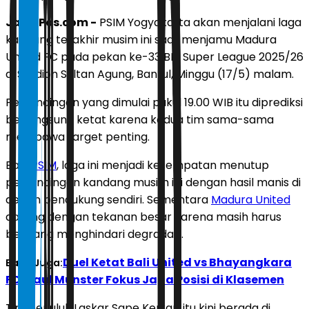
JawaPos.com -
PSIM Yogyakarta akan menjalani laga
kandang terakhir musim ini saat menjamu Madura
United FC pada pekan ke-33 BRI Super League 2025/26
di Stadion Sultan Agung, Bantul, Minggu (17/5) malam.
Pertandingan yang dimulai pukul 19.00 WIB itu diprediksi
berlangsung ketat karena kedua tim sama-sama
membawa target penting.
Bagi
PSIM
, laga ini menjadi kesempatan menutup
pertandingan kandang musim ini dengan hasil manis di
depan pendukung sendiri. Sementara
Madura United
datang dengan tekanan besar karena masih harus
berjuang menghindari degradasi.
Duel Ketat Bali United vs Bhayangkara
Baca Juga:
FC, Paul Munster Fokus Jaga Posisi di Klasemen
Tim berjuluk Laskar Sape Kerrap itu kini berada di