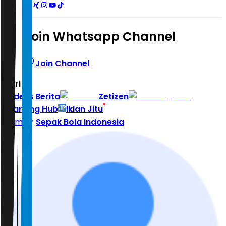
Join Whatsapp Channel
Join Channel
Hari ini
|
Indeks Berita
Zetizen
Learning Hub
Iklan Jitu
Home
Sepak Bola Indonesia