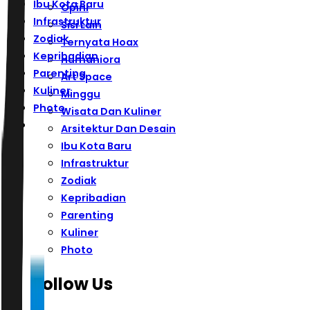
Ibu Kota Baru
Opini
Infrastruktur
Sisi Lain
Zodiak
Ternyata Hoax
Kepribadian
Humaniora
Parenting
Art Space
Kuliner
Minggu
Photo
Wisata Dan Kuliner
Arsitektur Dan Desain
Ibu Kota Baru
Infrastruktur
Zodiak
Kepribadian
Parenting
Kuliner
Photo
Follow Us