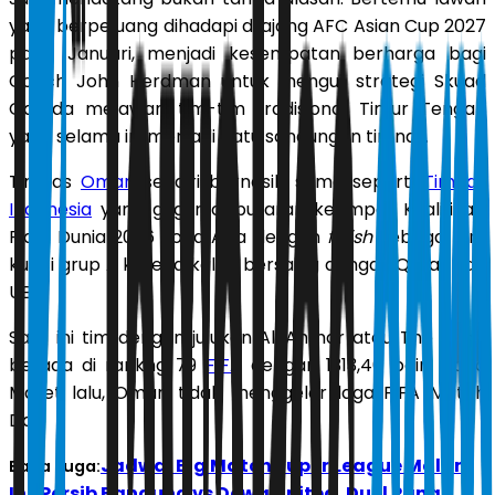
yang berpeluang dihadapi di ajang AFC Asian Cup 2027
pada Januari, menjadi kesempatan berharga bagi
Coach John Herdman untuk menguji strategi Skuad
Garuda melawan tim-tim tradisional Timur Tengah
yang selama ini menjadi batu sandungan timnas.
Timnas
Oman
sendiri bernasib sama seperti
Timnas
Indonesia
yang gugur di putaran keempat Kualifikasi
Piala Dunia 2026 zona Asia dengan
finish
sebagai juru
kunci grup A karena kalah bersaing dengan Qatar dan
UEA.
Saat ini tim dengan julukan Al-Ahmar atau The Reds,
berada di rankng 79
FIFA
dengan 1313,46 poin. Pada
Maret lalu, Oman tidak menggelar laga FIFA Match
Day.
Jadwal Big Match Super League Malam
Baca Juga:
Ini: Persib Bandung vs Dewa United, Duel Panas