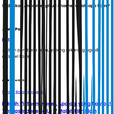
Sudahkah Anda mengikuti channel whatsapp kami?
Jawa Pos
Ikuti
Jadilah pembaca setia, gabung sekarang juga di
channel kami!
Artikel Terkait
Sepak Bola Indonesia
Pelatih Vietnam Kaget, Apalagi yang Nonton!
Timnas Indonesia U-17 Malah Pilih Main