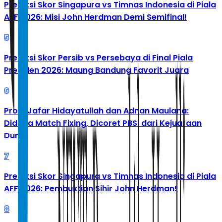
Prediksi Skor Singapura vs Timnas Indonesia di Piala
AFF 2026: Misi John Herdman Demi Semifinal!
5
Prediksi Skor Persib vs Persebaya di Final Piala
Presiden 2026: Maung Bandung Favorit Juara
6
Profil Jafar Hidayatullah dan Adnan Maulana:
Diduga Match Fixing, Dicoret PBSI dari Kejuaraan
Dunia
7
Prediksi Skor Singapura vs Timnas Indonesia di Piala
AFF 2026: Pembuktian Sihir John Herdman!
8