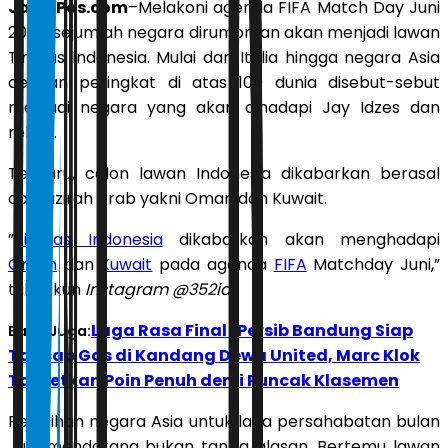
JawaPos.com
–Melakoni agenda FIFA Match Day Juni
2026, sejumlah negara dirumorkan akan menjadi lawan
Timnas Indonesia. Mulai dari Italia hingga negara Asia
dengan peringkat di atas 100 dunia disebut-sebut
menjadi negara yang akan dihadapi Jay Idzes dan
rekan.
Terbaru, calon lawan Indonesia dikabarkan berasal
dari jazirah Arab yakni Oman dan Kuwait.
”
Timnas Indonesia
dikabarkan akan menghadapi
Oman
dan
Kuwait
pada agenda
FIFA
Matchday Juni,”
tulis akun
Instagram @352id
.
Laga Rasa Final! Persib Bandung Siap
Baca Juga:
Tancap Gas di Kandang Dewa United, Marc Klok
Targetkan Poin Penuh demi Puncak Klasemen
Pemilihan negara Asia untuk laga persahabatan bulan
Juni mendatang bukan tanpa alasan. Bertemu lawan