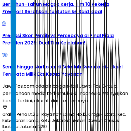
Bertahun-Tahun Mogok Kerja, Tim 10 Pekerja
Freeport Serahkan Tuntutan ke Said Iqbal
9
Prediksi Skor Persib vs Persebaya di Final Piala
Presiden 2026: Duel Tim Kelelahan!
10
Senpi hingga Narkoba di Sekolah Swasta di Jaksel
Ternyata Milik Eks Ketua Yayasan
JawaPos.com adalah bagian dari Jawa Pos Group,
perusahaan media terkemuka di Indonesia. Menyajikan
berita terkini, akurat, dan terpercaya.
Graha Pena Lt.2 Jl. Raya Kby. Lama No.12, Grogol Utara, Kec.
Kebayoran Lama, Kota Jakarta Selatan, Daerah Khusus
Ibukota Jakarta 12210