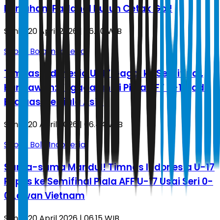
Bertahan, Padahal Butuh Cetak Gol!
Senin, 20 April 2026 | 06.50 WIB
Sepak Bola Indonesia
Timnas Indonesia U-17 Gagal ke Semifinal,
Kurniawan: Kegagalan di Piala AFF U-17 jadi
Evaluasi ke Piala Asia
Senin, 20 April 2026 | 06.44 WIB
Sepak Bola Indonesia
Sama-sama Mandul! Timnas Indonesia U-17
Pupus ke Semifinal Piala AFF U-17 Usai Seri 0-
0 Lawan Vietnam
Senin, 20 April 2026 | 06.15 WIB