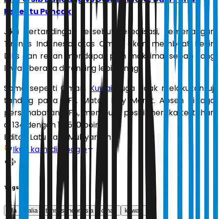
Penentu Puncak!
Jika pertandingan tersebut terealisasi, kemenangan
Timnas Indonesia atas Oman akan membuat Kevin
Diks dan rekan mendapat poin maksimal sebab sang
lawan berada di ranking lebih tinggi.
Sama seperti Oman,
Kuwait
juga tidak melakukan uji
tanding pada FIFA Match Day Maret. Absen di laga
persahabatan FIFA, membuat posisi mereka tertahan
di 134 dengan 1105,10 poin.
Editor:
Latu Ratri Mubyarsah
Ikuti kami di Google
Tags
fifa
italia
timnas indonesia
oman
kuwait