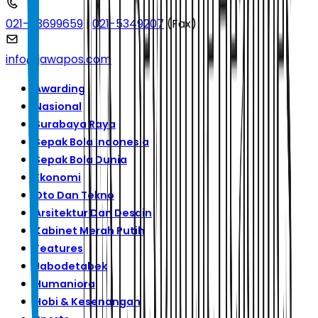
021-53699659
|
021-5349207
(Fax)
info@jawapos.com
Awarding
Nasional
Surabaya Raya
Sepak Bola Indonesia
Sepak Bola Dunia
Ekonomi
Oto Dan Tekno
Arsitektur Dan Desain
Kabinet Merah Putih
Features
Jabodetabek
Humaniora
Hobi & Kesenangan