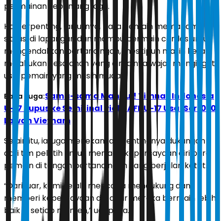
permainan sepanjang laga.
Hal terpenting, lanjutnya, para pemain memahami
situasi di lapangan dan mampu bermain cerdas untuk
mengendalikan pertandingan, meskipun masih kerap
melakukan kesalahan yang dinilainya wajar mengingat
usia pemain yang masih muda.
Sama-sama Mandul! Timnas Indonesia
Baca Juga:
U-17 Pupus ke Semifinal Piala AFF U-17 Usai Seri 0-0
Lawan Vietnam
Selain itu, ia juga menekankan pentingnya dukungan
dari tim pelatih untuk menjaga kepercayaan diri para
pemain di tengah pertandingan yang berjalan ketat.
“Dari luar, kami selalu mencoba mendukung dan
memberi kepercayaan diri agar mereka bermain lebih
baik di setiap momen,” ucapnya.