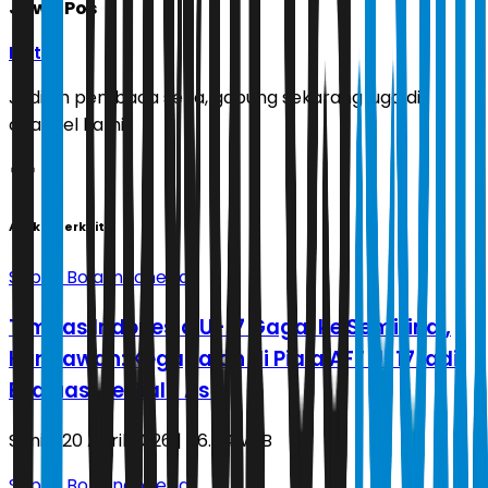
Jawa Pos
Ikuti
Jadilah pembaca setia, gabung sekarang juga di
channel kami!
Artikel Terkait
Sepak Bola Indonesia
Timnas Indonesia U-17 Gagal ke Semifinal,
Kurniawan: Kegagalan di Piala AFF U-17 jadi
Evaluasi ke Piala Asia
Senin, 20 April 2026 | 06.44 WIB
Sepak Bola Indonesia