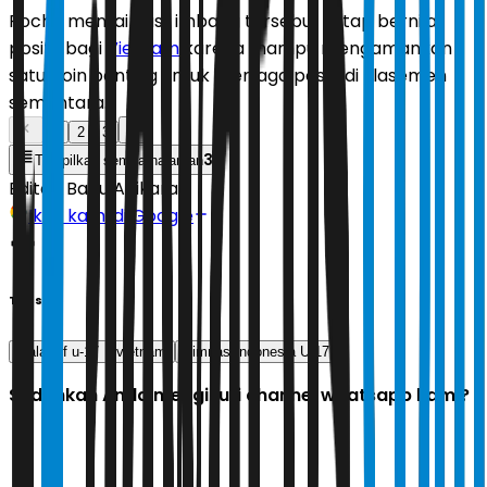
Rocha menilai hasil imbang tersebut tetap bernilai
positif bagi
Vietnam
karena mampu mengamankan
satu poin penting untuk menjaga posisi di klasemen
sementara.
1
2
3
3
Tampilkan semua halaman
Editor:
Banu Adikara
Ikuti kami di Google
Tags
piala aff u-17
vietnam
Timnas Indonesia U-17
Sudahkah Anda mengikuti channel whatsapp kami?