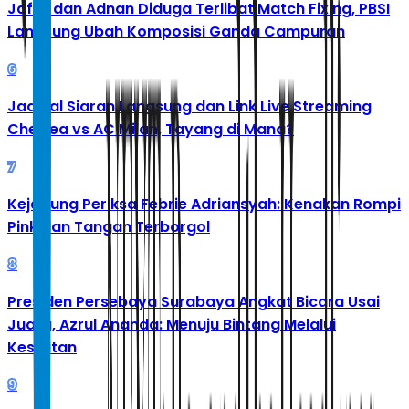
Jafar dan Adnan Diduga Terlibat Match Fixing, PBSI
Langsung Ubah Komposisi Ganda Campuran
6
Jadwal Siaran Langsung dan Link Live Streaming
Chelsea vs AC Milan, Tayang di Mana?
7
Kejagung Periksa Febrie Adriansyah: Kenakan Rompi
Pink dan Tangan Terborgol
8
Presiden Persebaya Surabaya Angkat Bicara Usai
Juara, Azrul Ananda: Menuju Bintang Melalui
Kesulitan
9