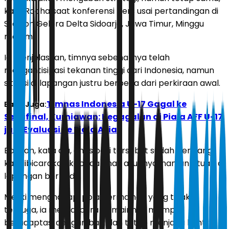
kata Rocha saat konferensi pers usai pertandingan di
Stadion Gelora Delta Sidoarjo, Jawa Timur, Minggu
malam.
Ia menjelaskan, timnya sebenarnya telah
mengantisipasi tekanan tinggi dari Indonesia, namun
situasi di lapangan justru berbeda dari perkiraan awal.
Timnas Indonesia U-17 Gagal ke
Baca Juga:
Semifinal, Kurniawan: Kegagalan di Piala AFF U-17
jadi Evaluasi ke Piala Asia
Bahkan, kata dia, antisipasi tersebut sudah berulang
kali dibicarakan kepada anak asuhnya, namun situasi di
lapangan berbeda.
Meski menghadapi pola permainan yang tidak
terduga, ia menilai para pemainnya mampu
beradaptasi dengan baik dan tetap menjaga kontrol