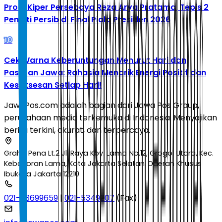
Profil Kiper Persebaya Reza Arya Pratama, Tepis 2
Penalti Persib di Final Piala Presiden 2026
10
Cek Warna Keberuntungan Menurut Hari dan
Pasaran Jawa: Rahasia Menarik Energi Positif dan
Kesuksesan Setiap Hari!
JawaPos.com adalah bagian dari Jawa Pos Group,
perusahaan media terkemuka di Indonesia. Menyajikan
berita terkini, akurat, dan terpercaya.
Graha Pena Lt.2 Jl. Raya Kby. Lama No.12, Grogol Utara, Kec.
Kebayoran Lama, Kota Jakarta Selatan, Daerah Khusus
Ibukota Jakarta 12210
021-53699659
|
021-5349207
(Fax)