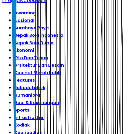
info@jawapos.com
Awarding
Nasional
Surabaya Raya
Sepak Bola Indonesia
Sepak Bola Dunia
Ekonomi
Oto Dan Tekno
Arsitektur Dan Desain
Kabinet Merah Putih
Features
Jabodetabek
Humaniora
Hobi & Kesenangan
Sports
Infrastruktur
Zodiak
Kepribadian