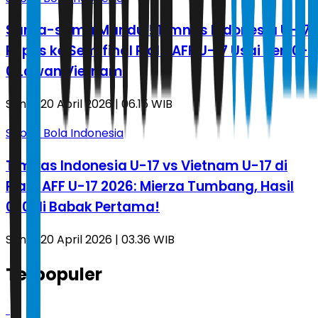
Sama-sama Mandul! Timnas Indonesia U-17
Pupus ke Semifinal Piala AFF U-17 Usai Seri 0-
0 Lawan Vietnam
Senin, 20 April 2026 | 06.15 WIB
Sepak Bola Indonesia
Timnas Indonesia U-17 vs Vietnam U-17 di
Piala AFF U-17 2026: Mierza Tumbang, Hasil
0-0 di Babak Pertama!
Senin, 20 April 2026 | 03.36 WIB
Terpopuler
1