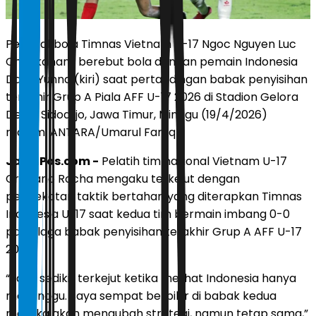
Pesepakbola Timnas Vietnam U-17 Ngoc Nguyen Luc
Chu (kanan) berebut bola dengan pemain Indonesia
Dava Yunna (kiri) saat pertandingan babak penyisihan
terakhir Grup A Piala AFF U-17 2026 di Stadion Gelora
Delta, Sidoarjo, Jawa Timur, Minggu (19/4/2026)
malam. ANTARA/Umarul Faruq
JawaPos.com -
Pelatih tim nasional Vietnam U-17
Cristiano Rocha mengaku terkejut dengan
pendekatan taktik bertahan yang diterapkan Timnas
Indonesia U-17 saat kedua tim bermain imbang 0-0
pada laga babak penyisihan terakhir Grup A AFF U-17
2026.
“Saya sedikit terkejut ketika melihat Indonesia hanya
menunggu. Saya sempat berpikir di babak kedua
mereka akan mengubah strategi, namun tetap sama,”