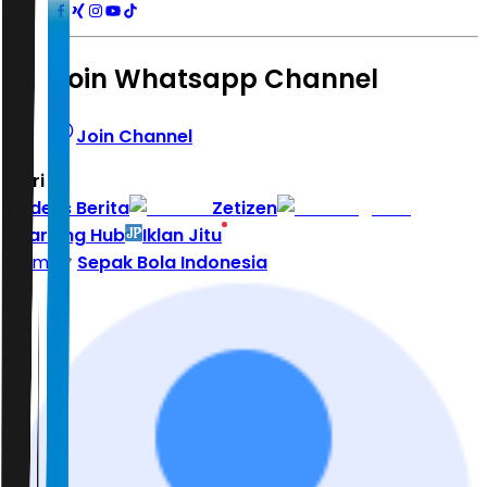
Join Whatsapp Channel
Join Channel
Hari ini
|
Indeks Berita
Zetizen
Learning Hub
Iklan Jitu
Home
Sepak Bola Indonesia