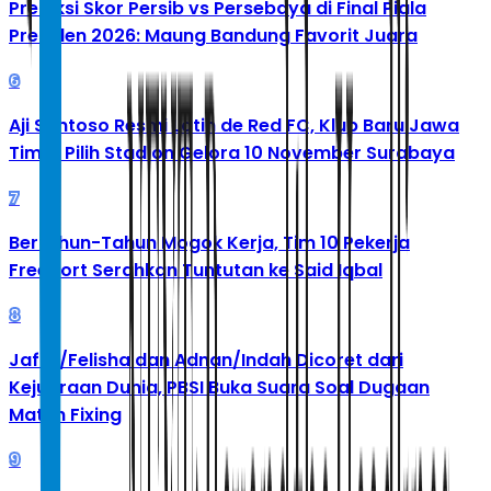
Prediksi Skor Persib vs Persebaya di Final Piala
Presiden 2026: Maung Bandung Favorit Juara
6
Aji Santoso Resmi Latih de Red FC, Klub Baru Jawa
Timur Pilih Stadion Gelora 10 November Surabaya
7
Bertahun-Tahun Mogok Kerja, Tim 10 Pekerja
Freeport Serahkan Tuntutan ke Said Iqbal
8
Jafar/Felisha dan Adnan/Indah Dicoret dari
Kejuaraan Dunia, PBSI Buka Suara Soal Dugaan
Match Fixing
9