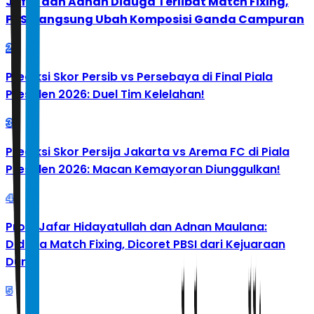
Jafar dan Adnan Diduga Terlibat Match Fixing,
PBSI Langsung Ubah Komposisi Ganda Campuran
2
Prediksi Skor Persib vs Persebaya di Final Piala
Presiden 2026: Duel Tim Kelelahan!
3
Prediksi Skor Persija Jakarta vs Arema FC di Piala
Presiden 2026: Macan Kemayoran Diunggulkan!
4
Profil Jafar Hidayatullah dan Adnan Maulana:
Diduga Match Fixing, Dicoret PBSI dari Kejuaraan
Dunia
5