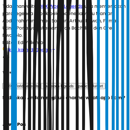
Tidak hanya itu,
DRX World Legends
juga menyertakan
para legenda sepak bola Indonesia yaitu Maman
Abdurrahman, Ismed Sofyan, Arthur Irawan, Firman
Utina, Ponaryo Astaman, Irfan Bachdim, dan Greg
Nwokolo.
Editor:
Edi Yulianto
Ikuti kami di Google
Tags
DRX World Legends
barcelona legends
patrick kluivert
Sudahkah Anda mengikuti channel whatsapp kami?
Jawa Pos