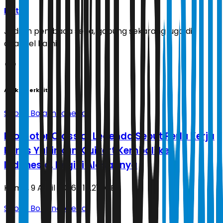
Ikuti
Jadilah pembaca setia, gabung sekarang juga di
channel kami!
Artikel Terkait
Sepak Bola Indonesia
Promotor Class of Legenda Sebut Perlu Kerja
Keras Yakinkan Kluivert Kembali ke
Indonesia, Begini Alasannya
Kamis, 9 April 2026 | 17.21 WIB
Sepak Bola Indonesia