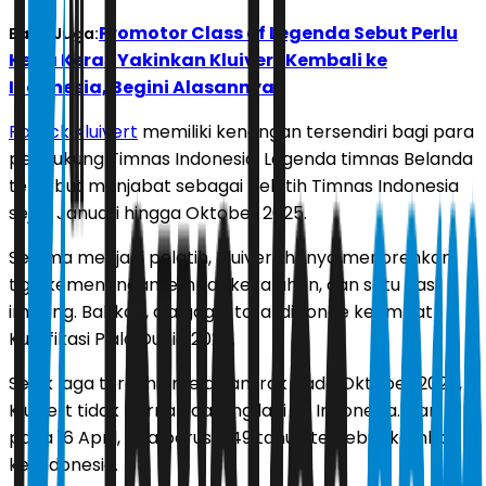
Promotor Class of Legenda Sebut Perlu
Baca Juga:
Kerja Keras Yakinkan Kluivert Kembali ke
Indonesia, Begini Alasannya
Patrick Kluivert
memiliki kenangan tersendiri bagi para
pendukung Timnas Indonesia. Legenda timnas Belanda
tersebut menjabat sebagai pelatih Timnas Indonesia
sejak Januari hingga Oktober 2025.
Selama menjadi pelatih, Kluivert hanya menorehkan
tiga kemenangan, empat kekalahan, dan satu hasil
imbang. Bahkan, dia gagal total di ronde keempat
Kualifikasi Piala Dunia 2026.
Sejak laga terakhir melawan Irak pada Oktober 2025,
Kluivert tidak pernah datang lagi ke Indonesia. Dan,
pada 16 April, pria berusia 49 tahun tersebut kembali
ke Indonesia.