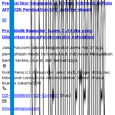
Prediksi Skor Singapura vs Timnas Indonesia di Piala
AFF 2026: Pembuktian Sihir John Herdman!
10
Profil Malik Bawazier, Suami Cut Keke yang
Dilaporkan Kasus Perzinaan dan Kohabitasi
JawaPos.com adalah bagian dari Jawa Pos Group,
perusahaan media terkemuka di Indonesia. Menyajikan
berita terkini, akurat, dan terpercaya.
Graha Pena Lt.2 Jl. Raya Kby. Lama No.12, Grogol Utara, Kec.
Kebayoran Lama, Kota Jakarta Selatan, Daerah Khusus
Ibukota Jakarta 12210
021-53699659
|
021-5349207
(Fax)
info@jawapos.com