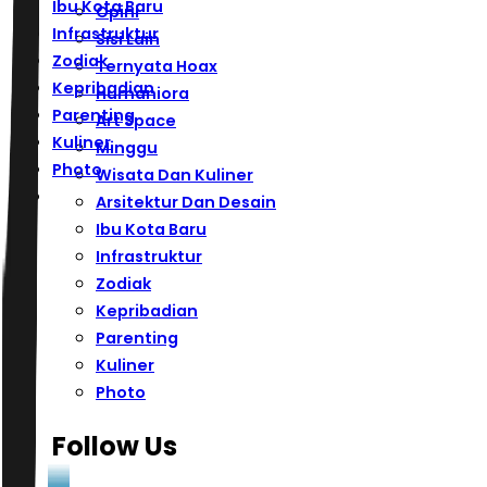
Ibu Kota Baru
Opini
Infrastruktur
Sisi Lain
Zodiak
Ternyata Hoax
Kepribadian
Humaniora
Parenting
Art Space
Kuliner
Minggu
Photo
Wisata Dan Kuliner
Arsitektur Dan Desain
Ibu Kota Baru
Infrastruktur
Zodiak
Kepribadian
Parenting
Kuliner
Photo
Follow Us