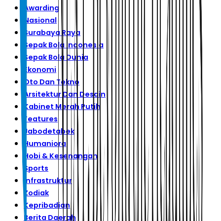
Awarding
Nasional
Surabaya Raya
Sepak Bola Indonesia
Sepak Bola Dunia
Ekonomi
Oto Dan Tekno
Arsitektur Dan Desain
Kabinet Merah Putih
Features
Jabodetabek
Humaniora
Hobi & Kesenangan
Sports
Infrastruktur
Zodiak
Kepribadian
Berita Daerah