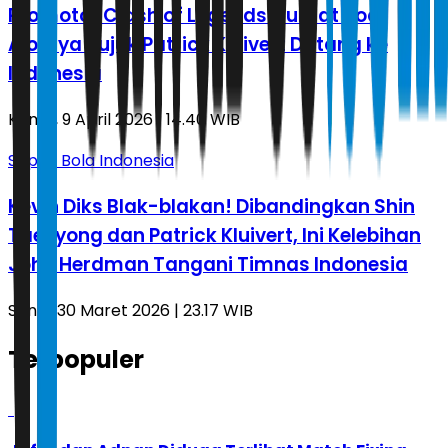
Promotor Clash of Legends Curhat Soal
Alotnya Bujuk Patrick Kluivert Datang ke
Indonesia
Kamis, 9 April 2026 | 14.40 WIB
Sepak Bola Indonesia
Kevin Diks Blak-blakan! Dibandingkan Shin
Tae-yong dan Patrick Kluivert, Ini Kelebihan
John Herdman Tangani Timnas Indonesia
Senin, 30 Maret 2026 | 23.17 WIB
Terpopuler
1