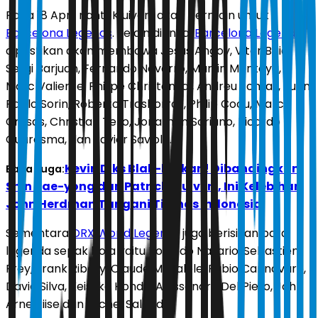
Pada 18 April nanti, Kluivert akan bermain untuk
Barcelona Legends
. Selain dirinya,
Barcelona Legends
dipastikan akan membawa Jesus Angoy, Vitor Baia,
Sergi Barjuan, Fernando Navarro, Martin Montoya,
Marc Valiente, Philipe Christanval, Andreu Fontas, Juan
Pablo Sorin, Roberto Trashorras, Philip Cocu, Marc
Crosas, Christian Tello, Jonathan Soriano, Ricardo
Quaresma, dan Javier Saviola.
Kevin Diks Blak-blakan! Dibandingkan
Baca Juga:
Shin Tae-yong dan Patrick Kluivert, Ini Kelebihan
John Herdman Tangani Timnas Indonesia
Sementara
DRX World Legends
juga berisikan para
legenda sepak bola yaitu Ronaldo Nazario, Sebastien
Frey, Frank Ribery, Claude Makalele, Fabio Cannavaro,
David Silva, Keisuke Honda, Alessandro Del Piero, John
Arne Riise dan Michel Salgado.