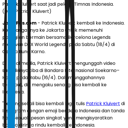
Patrick Kluivert saat jadi pelatih Timnas Indonesia.
(Dok. Patrick Kluivert)
JawaPos.com
- Patrick Kluivert kembali ke Indonesia.
Kedatangannya ke Jakarta untuk memenuhi
panggilan bermain bersama Barcelona Legends
melawan DRX World Legends pada Sabtu (18/4) di
Gelora Bung Karno.
Di sosial media, Patrick Kluivert mengunggah video
saat dirinya tiba di Bandara Internasional Soekarno–
Hatta pada Rabu (16/4). Dalam unggahannya
tersebut, dia mengaku senang bisa kembali ke
Indonesia.
"Senang sekali bisa kembali lagi," tulis
Patrick Kluivert
di
Instagram dengan emoji bendera Indonesia dan tanda
hati. Sebuah pesan singkat yang mengisyaratkan
bahwa dirinya rindu kembali ke Indonesia.