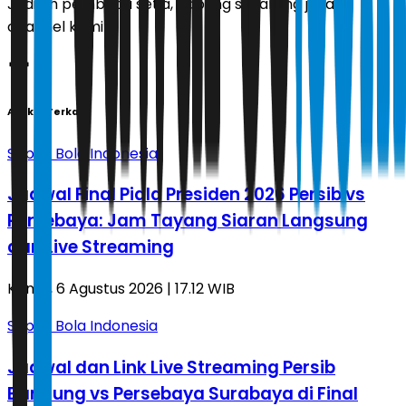
Jadilah pembaca setia, gabung sekarang juga di
channel kami!
Artikel Terkait
Sepak Bola Indonesia
Jadwal Final Piala Presiden 2026 Persib vs
Persebaya: Jam Tayang Siaran Langsung
dan Live Streaming
Kamis, 6 Agustus 2026 | 17.12 WIB
Sepak Bola Indonesia
Jadwal dan Link Live Streaming Persib
Bandung vs Persebaya Surabaya di Final