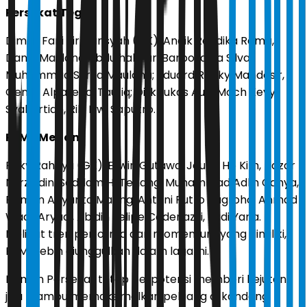
Persekat Tegal
Dimas Fani Firmansyah (GK); Andik Rendika Rama,
Dandi Maulana Abdulhak, Iuri Barbosa da Silva,
Muhammad Surya Maulana; Eduard Rocky Mandosir,
Genta Alparedo, Taufiq; Dirk Lukas Auri, Moch Kevy
Syahertian, Riki Dwi Saputro.
PSMS Medan
Reky Rahayu (GK); Erwin Gutawa, Jeung Ho Kim, Nazar
Nurzaidin, Saddam HI Tenang; Muhammad Adlin Cahya,
Risman Ariyanto Maring, Antoni Putro Nugroho; Ahmad
Wadil Aryadi, Abidin Felipe Cadenazzi, Rudi Yana.
Melihat tren performa dan momentum yang dimiliki,
PSMS lebih diunggulkan dalam laga ini.
Namun Persekat tetap berpotensi memberi kejutan
jika mampu memaksimalkan peluang di kandang