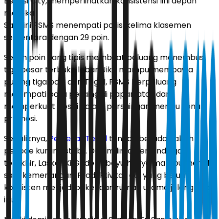
Bekasi City, memperlihatkan konsistensi lini depan
mereka.
Saat ini PSMS menempati posisi kelima klasemen
sementara dengan 29 poin.
Selisih poin yang tipis membuat peluang menembus
tiga besar terbuka lebar. Jika mampu membawa
pulang tiga poin dari Tegal, PSMS berpeluang
melompati para pesaing di papan atas dan
memperkuat posisi dalam persaingan menuju zona
promosi.
Sebaliknya,
Persekat Tegal
tengah berada dalam
periode kurang stabil. Dalam lima pertandingan
terakhir, Laskar Ki Gede Sebayu hanya mampu meraih
satu kemenangan. Produktivitas gol yang belum
konsisten menjadi pekerjaan rumah utama jelang laga
ini.