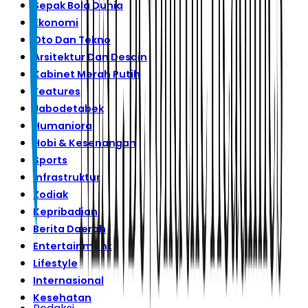
Sepak Bola Dunia
Ekonomi
Oto Dan Tekno
Arsitektur Dan Desain
Kabinet Merah Putih
Features
Jabodetabek
Humaniora
Hobi & Kesenangan
Sports
Infrastruktur
Zodiak
Kepribadian
Berita Daerah
Entertainment
Lifestyle
Internasional
Kesehatan