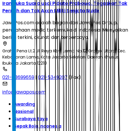
Iran Buka Suara usai Pidato Prabowo, Tegaskan Tak
Pernah dan Tak Akan Miliki Senjata Nuklir
JawaPos.com adalah bagian dari Jawa Pos Group,
perusahaan media terkemuka di Indonesia. Menyajikan
berita terkini, akurat, dan terpercaya.
Graha Pena Lt.2 Jl. Raya Kby. Lama No.12, Grogol Utara, Kec.
Kebayoran Lama, Kota Jakarta Selatan, Daerah Khusus
Ibukota Jakarta 12210
021-53699659
|
021-5349207
(Fax)
info@jawapos.com
Awarding
Nasional
Surabaya Raya
Sepak Bola Indonesia