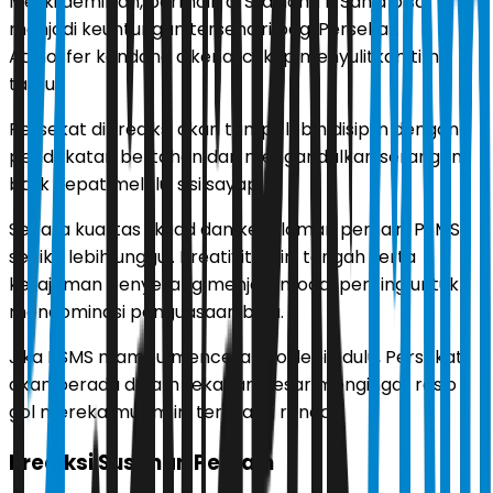
Meski demikian, bermain di Stadion Tri Sanja bisa
menjadi keuntungan tersendiri bagi Persekat.
Atmosfer kandang dikenal cukup menyulitkan tim
tamu.
Persekat diprediksi akan tampil lebih disiplin dengan
pendekatan bertahan dan mengandalkan serangan
balik cepat melalui sisi sayap.
Secara kualitas skuad dan kedalaman pemain, PSMS
sedikit lebih unggul. Kreativitas lini tengah serta
ketajaman penyerang menjadi modal penting untuk
mendominasi penguasaan bola.
Jika PSMS mampu mencetak gol lebih dulu, Persekat
akan berada dalam tekanan besar mengingat rasio
gol mereka musim ini terbilang rendah.
Prediksi Susunan Pemain