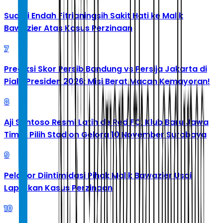
Suami Endah Fitrianingsih Sakit Hati ke Malik
Bawazier Atas Kasus Perzinaan
7
Prediksi Skor Persib Bandung vs Persija Jakarta di
Piala Presiden 2026: Misi Berat Macan Kemayoran!
8
Aji Santoso Resmi Latih de Red FC, Klub Baru Jawa
Timur Pilih Stadion Gelora 10 November Surabaya
9
Pelapor Diintimidasi Pihak Malik Bawazier Usai
Laporkan Kasus Perzinaan
10