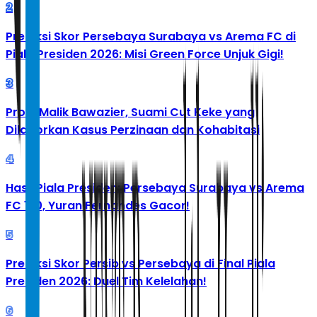
2
Prediksi Skor Persebaya Surabaya vs Arema FC di
Piala Presiden 2026: Misi Green Force Unjuk Gigi!
3
Profil Malik Bawazier, Suami Cut Keke yang
Dilaporkan Kasus Perzinaan dan Kohabitasi
4
Hasil Piala Presiden: Persebaya Surabaya vs Arema
FC 1-0, Yuran Fernandes Gacor!
5
Prediksi Skor Persib vs Persebaya di Final Piala
Presiden 2026: Duel Tim Kelelahan!
6