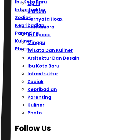
Ibu Kota Baru
Opini
Infrastruktur
Sisi Lain
Zodiak
Ternyata Hoax
Kepribadian
Humaniora
Parenting
Art Space
Kuliner
Minggu
Photo
Wisata Dan Kuliner
Arsitektur Dan Desain
Ibu Kota Baru
Infrastruktur
Zodiak
Kepribadian
Parenting
Kuliner
Photo
Follow Us