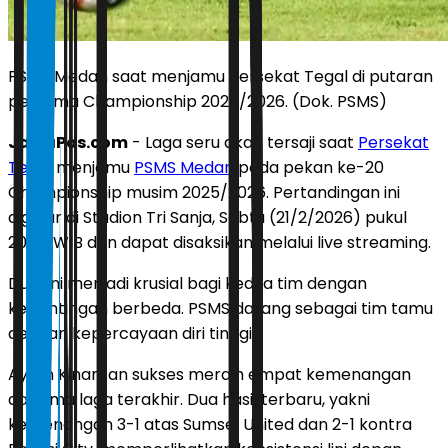
PSMS Medan saat menjamu Persekat Tegal di putaran
pertama Championship 2025/2026. (Dok. PSMS)
JawaPos.com
- Laga seru akan tersaji saat
Persekat
Tegal
menjamu
PSMS Medan
pada pekan ke-20
Championship musim 2025/2026. Pertandingan ini
digelar di Stadion Tri Sanja, Sabtu (21/2/2026) pukul
20.30 WIB dan dapat disaksikan melalui live streaming.
Duel ini menjadi krusial bagi kedua tim dengan
kepentingan berbeda. PSMS datang sebagai tim tamu
dengan kepercayaan diri tinggi.
Ayam Kinantan sukses meraih empat kemenangan
dari lima laga terakhir. Dua hasil terbaru, yakni
kemenangan 3-1 atas Sumsel United dan 2-1 kontra