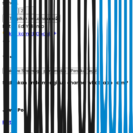
sendiri.
1
2
2
Tampilkan semua halaman
Editor:
Edi Yulianto
Ikuti kami di Google
Tags
Link Live Streaming
psms medan
Persekat Tegal
Sudahkah Anda mengikuti channel whatsapp kami?
Jawa Pos
Ikuti