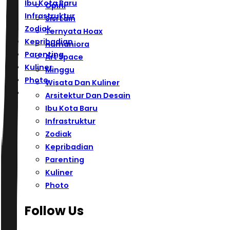
Ibu Kota Baru
Opini
Infrastruktur
Sisi Lain
Zodiak
Ternyata Hoax
Kepribadian
Humaniora
Parenting
Art Space
Kuliner
Minggu
Photo
Wisata Dan Kuliner
Arsitektur Dan Desain
Ibu Kota Baru
Infrastruktur
Zodiak
Kepribadian
Parenting
Kuliner
Photo
Follow Us