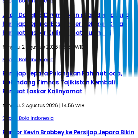
Sepak Bola Indonesia
Juan Douglas Dirumorkan akan Bergabung
Persijap Jepara, Eks Striker Melaka FC Siap
Perkuat Laskar Kalinyamat Musim Ini
Minggu, 2 Agustus 2026 | 15.50 WIB
Sepak Bola Indonesia
Persijap Jepara Pulangkan Rahmatzoda,
Gelandang Timnas Tajikistan Kembali
Perkuat Laskar Kalinyamat
Minggu, 2 Agustus 2026 | 14.56 WIB
Sepak Bola Indonesia
Rumor Kevin Brobbey ke Persijap Jepara Bikin