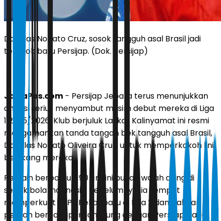
Douglas Nonato Cruz, sosok tangguh asal Brasil jadi
tembok baru Persijap. (Dok. Persijap)
JawaPos.com
- Persijap Jepara terus menunjukkan
ambisi serius menyambut musim debut mereka di Liga
1 2025/2026. Klub berjuluk Laskar Kalinyamat ini resmi
mengamankan tanda tangan bek tangguh asal Brasil,
Douglas Nonato Oliveira Cruz, untuk memperkokoh lini
belakang mereka.
Pemain berpostur 190 cm ini bukan wajah asing di
sepak bola Indonesia. Sebelumnya, ia sempat
memperkuat PSPS Pekanbaru di Liga 2 dan bahkan
pernah berhadapan langsung dengan Persijap pada