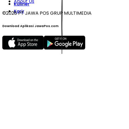
About Us
Kuliner
Karir
©
2026
PT JAWA POS GRUP MULTIMEDIA
Download Aplikasi JawaPos.com