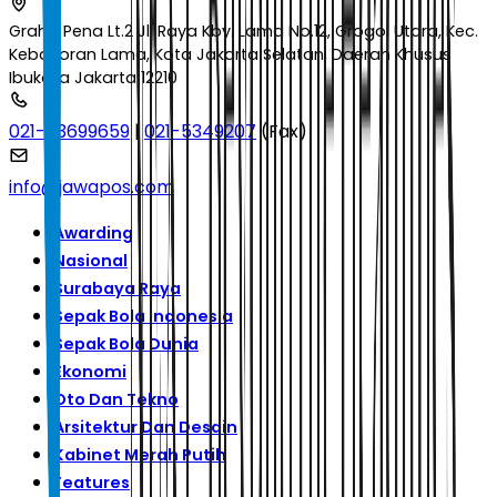
Graha Pena Lt.2 Jl. Raya Kby. Lama No.12, Grogol Utara, Kec.
Kebayoran Lama, Kota Jakarta Selatan, Daerah Khusus
Ibukota Jakarta 12210
021-53699659
|
021-5349207
(Fax)
info@jawapos.com
Awarding
Nasional
Surabaya Raya
Sepak Bola Indonesia
Sepak Bola Dunia
Ekonomi
Oto Dan Tekno
Arsitektur Dan Desain
Kabinet Merah Putih
Features