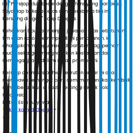
ini. "Persijap klub besar dengan fans yang luar biasa.
Saya siap bekerja keras dan membawa tim ini
bersaing di Liga 1," ucap Douglas.
Kehadiran Douglas menjadi jawaban atas kebutuhan
tim akan sosok pemimpin di lini pertahanan. Ia
diharapkan mampu menjadi panutan bagi pemain
muda, sekaligus menghadirkan kestabilan dan
semangat juang dalam skuad promosi ini.
Persijap optimistis bahwa rekrutan anyar ini akan
membawa semangat baru demi mengangkat kembali
nama besar klub di kasta tertinggi sepak bola
Indonesia.
Editor:
Estu Suryowati
Ikuti kami di Google
Tags