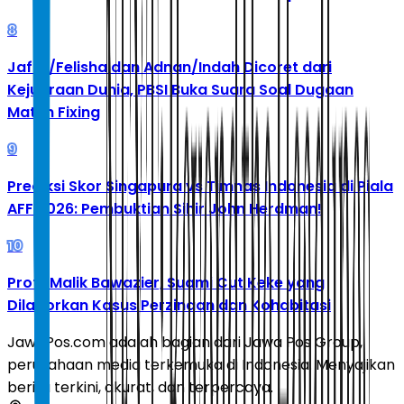
8
Jafar/Felisha dan Adnan/Indah Dicoret dari
Kejuaraan Dunia, PBSI Buka Suara Soal Dugaan
Match Fixing
9
Prediksi Skor Singapura vs Timnas Indonesia di Piala
AFF 2026: Pembuktian Sihir John Herdman!
10
Profil Malik Bawazier, Suami Cut Keke yang
Dilaporkan Kasus Perzinaan dan Kohabitasi
JawaPos.com adalah bagian dari Jawa Pos Group,
perusahaan media terkemuka di Indonesia. Menyajikan
berita terkini, akurat, dan terpercaya.