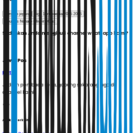
persijap jepara
Liga 1 Indonesia 2025 2026
Douglas Nonato Oliveira Cruz
Sudahkah Anda mengikuti channel whatsapp kami?
Jawa Pos
Ikuti
Jadilah pembaca setia, gabung sekarang juga di
channel kami!
Artikel Terkait