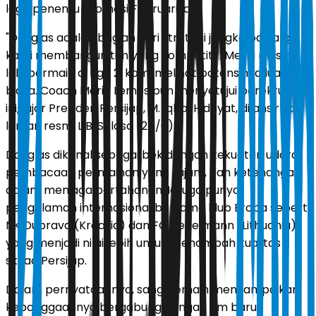
laga penentu promosi Februari lalu.
"Douglas adalah bagian dari strategi jangka panjang
kami membangun tim yang kompetitif. Meski musim
lalu bermain di Liga 2, kami melihat potensinya luar
biasa. Coach Mario Lemos pun menyetujui perekrutan
ini," ujar Presiden Persijap, M. Iqbal Hidayat, dilansir dari
laman resmi LIB, Selasa (24/6).
Douglas dikenal sebagai bek dengan kekuatan udara,
pembacaan permainan yang tajam, dan ketenangan
dalam menjaga pertahanan. Ia juga punya
pengalaman internasional bersama klub Eropa seperti
NK Dubrava (Kroasia) dan FC Hegelmann (Lithuania),
yang menjadi nilai lebih untuk menambah kualitas
skuad Persijap.
Dalam pernyataannya, sang pemain menyampaikan
kebanggaannya bergabung dengan tim baru