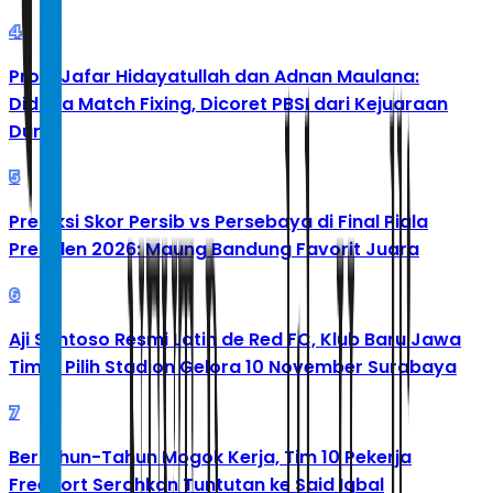
4
Profil Jafar Hidayatullah dan Adnan Maulana:
Diduga Match Fixing, Dicoret PBSI dari Kejuaraan
Dunia
5
Prediksi Skor Persib vs Persebaya di Final Piala
Presiden 2026: Maung Bandung Favorit Juara
6
Aji Santoso Resmi Latih de Red FC, Klub Baru Jawa
Timur Pilih Stadion Gelora 10 November Surabaya
7
Bertahun-Tahun Mogok Kerja, Tim 10 Pekerja
Freeport Serahkan Tuntutan ke Said Iqbal