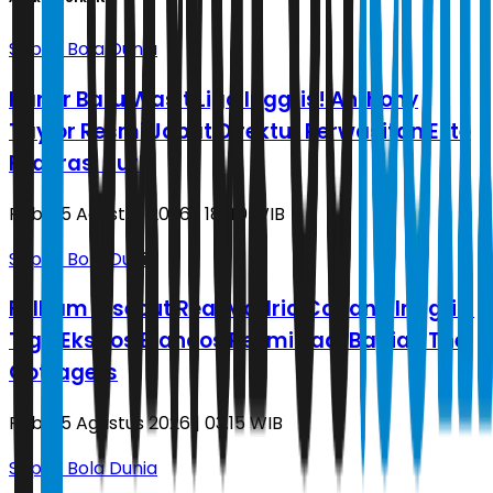
Sepak Bola Dunia
Karier Baru Wasit Liga Inggris! Anthony
Taylor Resmi Jabat Direktur Perwasitan Elite
Federasi Turki
Rabu, 5 Agustus 2026 | 18.40 WIB
Sepak Bola Dunia
Fulham Disebut Real Madrid Cabang Inggris,
Tiga Eks Los Blancos Resmi Jadi Bagian The
Cottagers
Rabu, 5 Agustus 2026 | 03.15 WIB
Sepak Bola Dunia