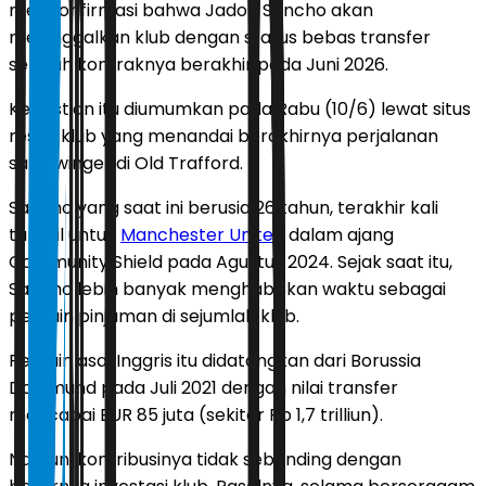
mengonfirmasi bahwa Jadon Sancho akan
meninggalkan klub dengan status bebas transfer
setelah kontraknya berakhir pada Juni 2026.
Kepastian itu diumumkan pada Rabu (10/6) lewat situs
resmi klub yang menandai berakhirnya perjalanan
sang winger di Old Trafford.
Sancho yang saat ini berusia 26 tahun, terakhir kali
tampil untuk
Manchester United
dalam ajang
Community Shield pada Agustus 2024. Sejak saat itu,
Sancho lebih banyak menghabiskan waktu sebagai
pemain pinjaman di sejumlah klub.
Pemain asal Inggris itu didatangkan dari Borussia
Dortmund pada Juli 2021 dengan nilai transfer
mencapai EUR 85 juta (sekitar Rp 1,7 trilliun).
Namun, kontribusinya tidak sebanding dengan