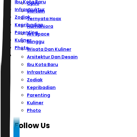
Ibu Kota Baru
Opini
Infrastruktur
Sisi Lain
Zodiak
Ternyata Hoax
Kepribadian
Humaniora
Parenting
Art Space
Kuliner
Minggu
Photo
Wisata Dan Kuliner
Arsitektur Dan Desain
Ibu Kota Baru
Infrastruktur
Zodiak
Kepribadian
Parenting
Kuliner
Photo
Follow Us