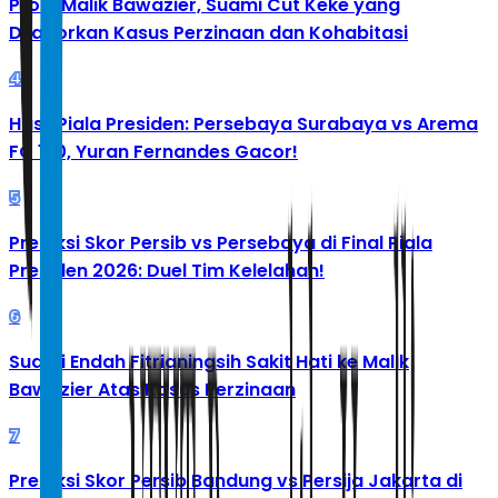
Profil Malik Bawazier, Suami Cut Keke yang
Dilaporkan Kasus Perzinaan dan Kohabitasi
4
Hasil Piala Presiden: Persebaya Surabaya vs Arema
FC 1-0, Yuran Fernandes Gacor!
5
Prediksi Skor Persib vs Persebaya di Final Piala
Presiden 2026: Duel Tim Kelelahan!
6
Suami Endah Fitrianingsih Sakit Hati ke Malik
Bawazier Atas Kasus Perzinaan
7
Prediksi Skor Persib Bandung vs Persija Jakarta di