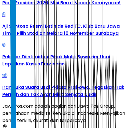
Piala Presiden 2026: Misi Berat Macan Kemayoran!
8
Aji Santoso Resmi Latih de Red FC, Klub Baru Jawa
Timur Pilih Stadion Gelora 10 November Surabaya
9
Pelapor Diintimidasi Pihak Malik Bawazier Usai
Laporkan Kasus Perzinaan
10
Iran Buka Suara usai Pidato Prabowo, Tegaskan Tak
Pernah dan Tak Akan Miliki Senjata Nuklir
JawaPos.com adalah bagian dari Jawa Pos Group,
perusahaan media terkemuka di Indonesia. Menyajikan
berita terkini, akurat, dan terpercaya.