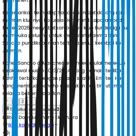
permanen.
Ketertarikan terhadap Sancho sempat datang dari
mantan klubnya, Borussia Dortmund. Laporan pada
Maret 2026 menyebutkan bahwa klub Bundesliga itu
membuka peluang untuk memulangkannya dan
Sancho pun dikabarkan terbuka untuk kembali ke
Jerman.
Karier Sancho di Manchester United mulai meredup
sejak awal musim 2023/2024. Sang pemain terlibat
konflik terbuka dengan pelatih saat itu Erik ten Hag
yang membuat Sancho diasingkan dari tim utama
selama beberapa bulan.
1
2
2
Tampilkan semua halaman
Editor:
Dony Lesmana Eko Putra
Ikuti kami di Google