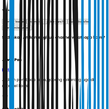
Tags
premier league
aston villa
jadon sancho
bursa transfer
manchester united
Sudahkah Anda mengikuti channel whatsapp kami?
Jawa Pos
Ikuti
Jadilah pembaca setia, gabung sekarang juga di
channel kami!
Artikel Terkait