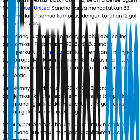
besarnya investasi klub. Pasalnya, selama berseragam
Manchester United
, Sancho hanya mencatatkan 83
penampilan di semua kompetisi dengan torehan 12 gol
dan enam asis.
Sepanjang dua musim terakhir, Sancho lebih sering
dipinjamkan. Pada musim 2025/2026, Sancho
memperkuat
Aston Villa
dan ikut membantu menjuarai
Liga Europa. Meskipun demikian, kontribusinya tetap
minim dengan hanya mencetak satu gol di semua
kompetisi.
Sebelumnya, pada musim 2024/2025, Sancho
dipinjamkan ke Chelsea. Di sana, Sancho tampil dalam
31 pertandingan liga dan mencetak tiga gol, serta ikut
meraih gelar Conference League.
Namun, performa itu belum cukup untuk meyakinkan
klub mana pun untuk mempertahankannya secara