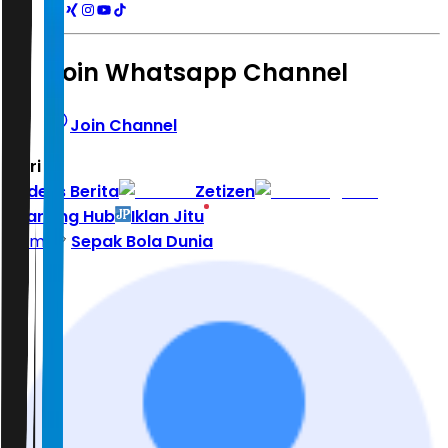
Join Whatsapp Channel
Join Channel
Hari ini
|
Indeks Berita
Zetizen
Learning Hub
Iklan Jitu
Home
Sepak Bola Dunia