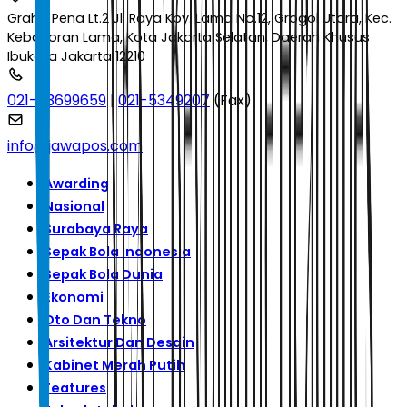
Graha Pena Lt.2 Jl. Raya Kby. Lama No.12, Grogol Utara, Kec.
Kebayoran Lama, Kota Jakarta Selatan, Daerah Khusus
Ibukota Jakarta 12210
021-53699659
|
021-5349207
(Fax)
info@jawapos.com
Awarding
Nasional
Surabaya Raya
Sepak Bola Indonesia
Sepak Bola Dunia
Ekonomi
Oto Dan Tekno
Arsitektur Dan Desain
Kabinet Merah Putih
Features