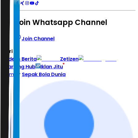
Join Whatsapp Channel
Join Channel
Hari ini
|
Indeks Berita
Zetizen
Learning Hub
Iklan Jitu
Home
Sepak Bola Dunia