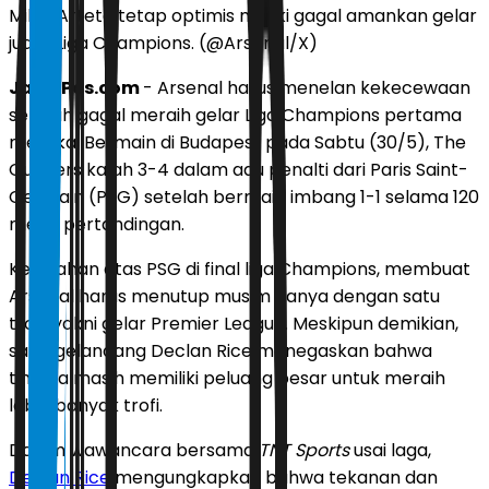
Mikel Arteta tetap optimis meski gagal amankan gelar
juara Liga Champions. (@Arsenal/X)
JawaPos.com
- Arsenal harus menelan kekecewaan
setelah gagal meraih gelar Liga Champions pertama
mereka. Bermain di Budapest pada Sabtu (30/5), The
Gunners kalah 3-4 dalam adu penalti dari Paris Saint-
Germain (PSG) setelah bermain imbang 1-1 selama 120
menit pertandingan.
Kekalahan atas PSG di final liga Champions, membuat
Arsenal harus menutup musim hanya dengan satu
trofi, yakni gelar Premier League. Meskipun demikian,
sang gelandang Declan Rice menegaskan bahwa
timnya masih memiliki peluang besar untuk meraih
lebih banyak trofi.
Dalam wawancara bersama
TNT Sports
usai laga,
Declan Rice
mengungkapkan bahwa tekanan dan