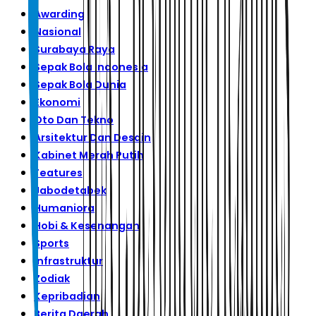
Awarding
Nasional
Surabaya Raya
Sepak Bola Indonesia
Sepak Bola Dunia
Ekonomi
Oto Dan Tekno
Arsitektur Dan Desain
Kabinet Merah Putih
Features
Jabodetabek
Humaniora
Hobi & Kesenangan
Sports
Infrastruktur
Zodiak
Kepribadian
Berita Daerah