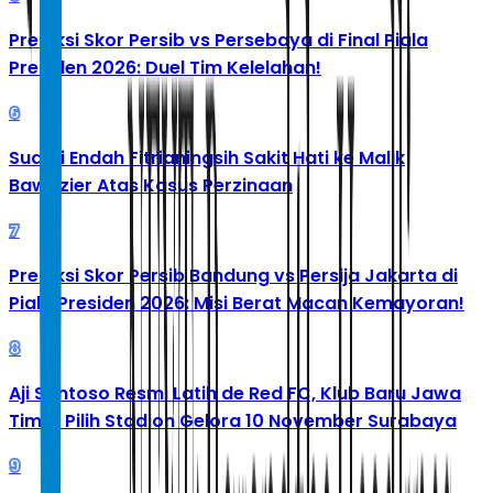
Prediksi Skor Persib vs Persebaya di Final Piala
Presiden 2026: Duel Tim Kelelahan!
6
Suami Endah Fitrianingsih Sakit Hati ke Malik
Bawazier Atas Kasus Perzinaan
7
Prediksi Skor Persib Bandung vs Persija Jakarta di
Piala Presiden 2026: Misi Berat Macan Kemayoran!
8
Aji Santoso Resmi Latih de Red FC, Klub Baru Jawa
Timur Pilih Stadion Gelora 10 November Surabaya
9