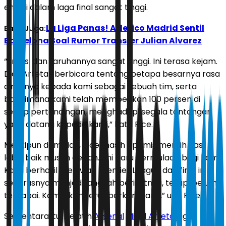
emosi dalam laga final sangat tinggi.
La Liga Panas! Atletico Madrid Sentil
Baca Juga:
Barcelona Soal Rumor Transfer Julian Alvarez
“Emosi dan taruhannya sangat tinggi. Ini terasa kejam.
Dia (Arteta) berbicara tentang betapa besarnya rasa
cintanya kepada kami sebagai sebuah tim, serta
bagaimana kami telah memberikan 100 persen di
setiap pertandingan, menghadapi segala tantangan
yang datang kepada kami,” kata Rice.
Meskipun demikian, Rice masih optimis meraih hasil
lebih baik musim depan. “Ini baru permulaan bagi kami.
Kami berhasil melewati Premier League dan final ini
seharusnya menjadi langkah berikutnya, tetapi belum
tercapai. Kami akan terus berkembang,” ujar Rice.
Sementara itu, pelatih
Arsenal
Mikel Arteta
juga