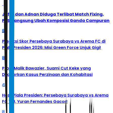
1
Jafar dan Adnan Diduga Terlibat Match Fixing,
PBSI Langsung Ubah Komposisi Ganda Campuran
2
Prediksi Skor Persebaya Surabaya vs Arema FC di
Piala Presiden 2026: Misi Green Force Unjuk Gigi!
3
Profil Malik Bawazier, Suami Cut Keke yang
Dilaporkan Kasus Perzinaan dan Kohabitasi
4
Hasil Piala Presiden: Persebaya Surabaya vs Arema
FC 1-0, Yuran Fernandes Gacor!
5