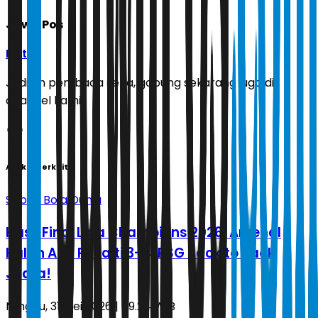
Jawa Pos
Ikuti
Jadilah pembaca setia, gabung sekarang juga di
channel kami!
Artikel Terkait
Sepak Bola Dunia
Hasil Final Liga Champions 2026: Arsenal
Kalah Adu Penalti 3-4, PSG Back to Back
Juara!
Minggu, 31 Mei 2026 | 09.24 WIB