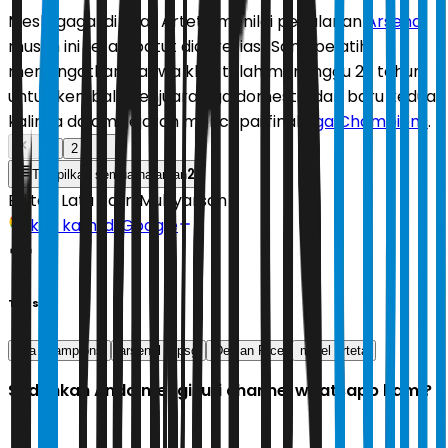
Meski gagal di final, Arteta menilai perjalanan
Arsenal
musim ini tetap patut diapresiasi. Sang pelatih
mengingatkan bahwa klub telah menunggu 22 tahun
untuk kembali menjuarai liga domestik dan baru kedua
kalinya dalam sejarah mencapai final
Liga Champions
.
1
2
2
Tampilkan semua halaman
Editor:
Latu Ratri Mubyarsah
Ikuti kami di Google
Tags
liga champions
arsenal
psg
Declan Rice
mikel arteta
Sudahkah Anda mengikuti channel whatsapp kami?