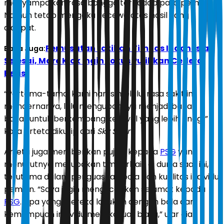
menyampaikan rasa bangga terhadap para pemain.
Namun tetap mengaku kecewa atas hasil yang
didapat.
Pemusatan Latihan Timnas Indonesia
Baca Juga:
Selesai, Marc Klok Ingin Fokus Pulihkan Cedera
Betis
“Pertama-tama, kami harus melalui rasa sakit ini,
mencernanya, lalu mengubahnya menjadi bahan
bakar untuk berkembang ke level yang lebih tinggi,”
kata Arteta dikutip dari
Sky Sport
.
Arteta juga memberikan pujian kepada
PSG
yang
menurutnya merupakan tim terbaik di dunia saat ini,
terutama dalam penguasaan bola dan kualitas individu
pemain. “Saya ingin mengucapkan selamat kepada
PSG
. Apa yang mereka lakukan dengan bola dan
kemampuan individu mereka luar biasa,” ujar dia.