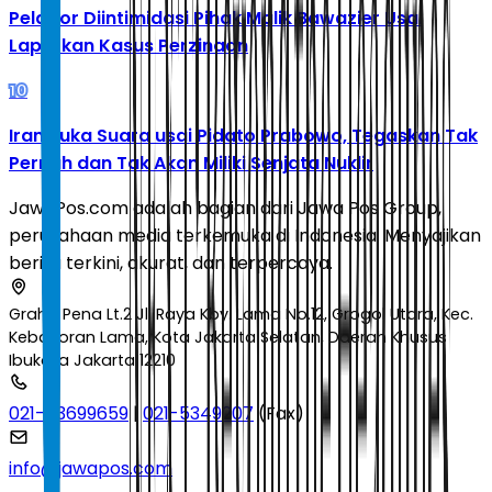
Pelapor Diintimidasi Pihak Malik Bawazier Usai
Laporkan Kasus Perzinaan
10
Iran Buka Suara usai Pidato Prabowo, Tegaskan Tak
Pernah dan Tak Akan Miliki Senjata Nuklir
JawaPos.com adalah bagian dari Jawa Pos Group,
perusahaan media terkemuka di Indonesia. Menyajikan
berita terkini, akurat, dan terpercaya.
Graha Pena Lt.2 Jl. Raya Kby. Lama No.12, Grogol Utara, Kec.
Kebayoran Lama, Kota Jakarta Selatan, Daerah Khusus
Ibukota Jakarta 12210
021-53699659
|
021-5349207
(Fax)
info@jawapos.com