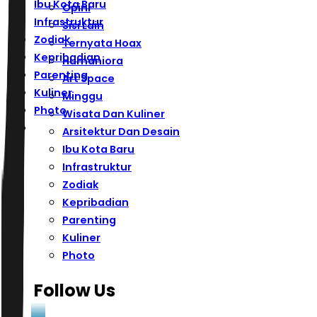
Ibu Kota Baru
Opini
Infrastruktur
Sisi Lain
Zodiak
Ternyata Hoax
Kepribadian
Humaniora
Parenting
Art Space
Kuliner
Minggu
Photo
Wisata Dan Kuliner
Arsitektur Dan Desain
Ibu Kota Baru
Infrastruktur
Zodiak
Kepribadian
Parenting
Kuliner
Photo
Follow Us