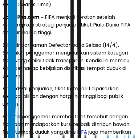
FIFA (Dreams Time)
JawaPos.com –
FIFA menjadi sorotan setelah
menerapkan strategi penjualan tiket Piala Dunia FIFA
dengan harga tinggi.
Dilansir dari laman Defector pada Selasa (14/4),
Sejumlah penggemar mengeluhkan sistem kategori
tiket yang dinilai tidak transparan. Kondisi ini memicu
kritik terhadap kebijakan distribusi tempat duduk di
stadion.
Pada awal penjualan, tiket Kategori 1 dipasarkan
sebagai pilihan dengan harga tertinggi bagi publik
umum.
Banyak penggemar membeli tiket tersebut dengan
harapan mendapatkan kursi terbaik di tribun bawah.
Peta tempat duduk yang dirilis
FIFA
juga memberikan