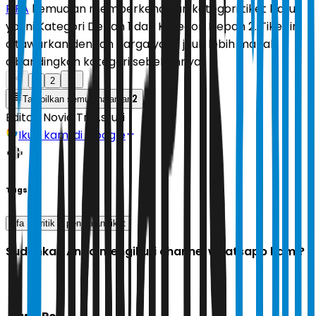
FIFA
kemudian memperkenalkan kategori tiket baru,
yakni Kategori Depan 1 dan Kategori Depan 2. Tiket ini
ditawarkan dengan harga yang jauh lebih mahal
dibandingkan kategori sebelumnya.
1
2
2
Tampilkan semua halaman
Editor:
Novia Tri Astuti
Ikuti kami di Google
Tags
fifa
kritik
penjualan tiket
Sudahkah Anda mengikuti channel whatsapp kami?