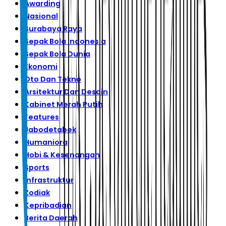
Awarding
Nasional
Surabaya Raya
Sepak Bola Indonesia
Sepak Bola Dunia
Ekonomi
Oto Dan Tekno
Arsitektur Dan Desain
Kabinet Merah Putih
Features
Jabodetabek
Humaniora
Hobi & Kesenangan
Sports
Infrastruktur
Zodiak
Kepribadian
Berita Daerah