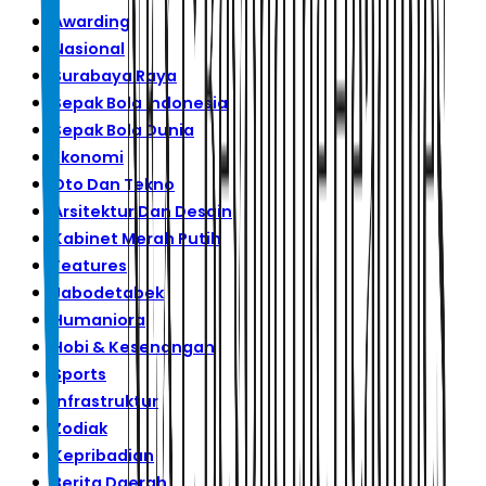
Awarding
Nasional
Surabaya Raya
Sepak Bola Indonesia
Sepak Bola Dunia
Ekonomi
Oto Dan Tekno
Arsitektur Dan Desain
Kabinet Merah Putih
Features
Jabodetabek
Humaniora
Hobi & Kesenangan
Sports
Infrastruktur
Zodiak
Kepribadian
Berita Daerah