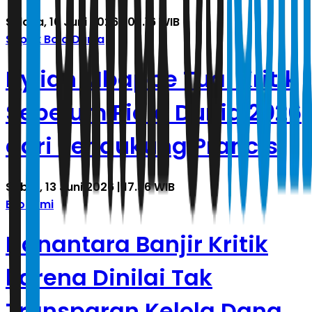
Selasa, 16 Juni 2026 | 03.16 WIB
Sepak Bola Dunia
Kylian Mbappe Tuai Kritik
Sebelum Piala Dunia 2026
dari Pendukung Prancis
Sabtu, 13 Juni 2026 | 17.36 WIB
Ekonomi
Danantara Banjir Kritik
karena Dinilai Tak
Transparan Kelola Dana