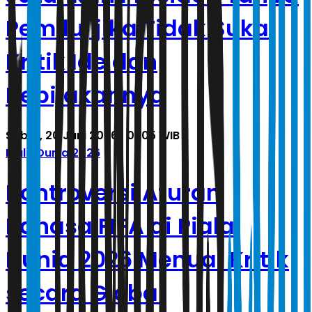
Pemilu, jika Tidak Suka
Kritik Ide dan
Kebijakannya
Sabtu, 20 Juni 2026 | 01.05 WIB
Piala Dunia 2026
Kontroversi Aturan
Bahasa FIFA di Piala
Dunia 2026 Menuai Kritik
secara Global