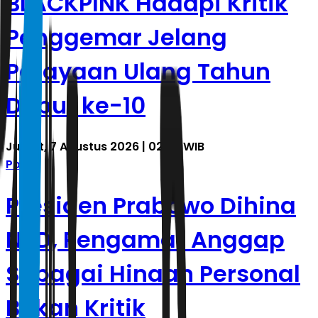
BLACKPINK Hadapi Kritik
Penggemar Jelang
Perayaan Ulang Tahun
Debut ke-10
Jumat, 7 Agustus 2026 | 02.38 WIB
Politik
Presiden Prabowo Dihina
NPD, Pengamat Anggap
Sebagai Hinaan Personal
Bukan Kritik