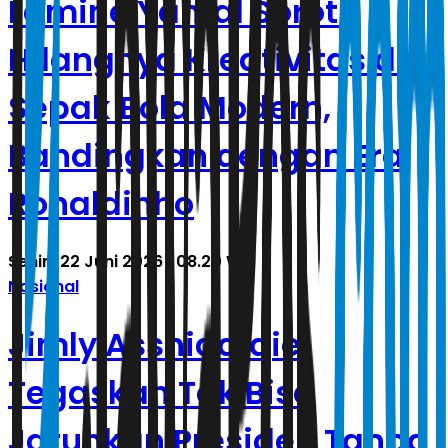
Lamine Yamal Soroti
Hilangnya Kreativitas di
Sepak Bola Modern,
Bandingkan dengan Era
Ronaldinho
Senin, 22 Juni 2026 | 08.20 WIB
Nasional
Jimly Asshiddiqie
Tegaskan Tak Bisa
Jatuhkan Presiden Tanpa