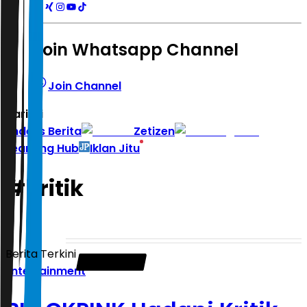
Join Whatsapp Channel
Join Channel
Hari ini
|
Indeks Berita
Zetizen
Learning Hub
Iklan Jitu
#
kritik
Berita Terkini
Entertainment