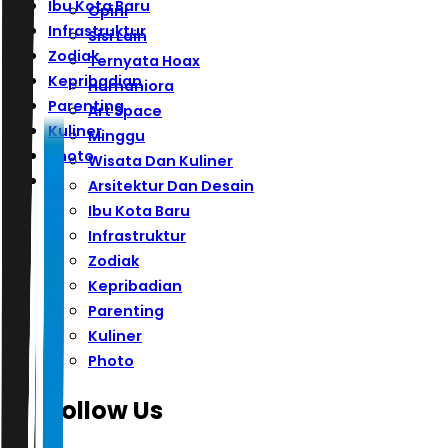
Ibu Kota Baru
Opini
Infrastruktur
Sisi Lain
Zodiak
Ternyata Hoax
Kepribadian
Humaniora
Parenting
Art Space
Kuliner
Minggu
Photo
Wisata Dan Kuliner
Arsitektur Dan Desain
Ibu Kota Baru
Infrastruktur
Zodiak
Kepribadian
Parenting
Kuliner
Photo
Follow Us