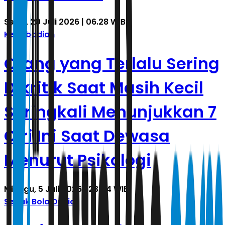
Senin, 20 Juli 2026 | 06.28 WIB
Kepribadian
Orang yang Terlalu Sering
Dikritik Saat Masih Kecil
Seringkali Menunjukkan 7
Ciri Ini Saat Dewasa
Menurut Psikologi
Minggu, 5 Juli 2026 | 23.04 WIB
Sepak Bola Dunia