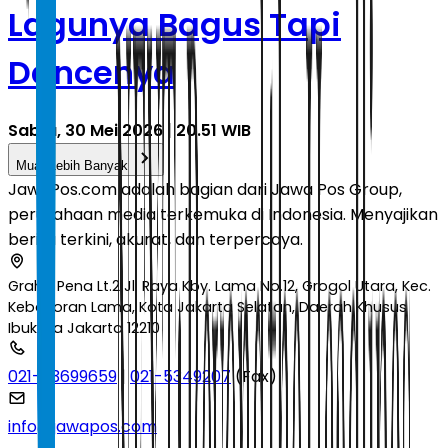
Lagunya Bagus Tapi
Dancenya
Sabtu, 30 Mei 2026 | 20.51 WIB
Muat Lebih Banyak
JawaPos.com adalah bagian dari Jawa Pos Group,
perusahaan media terkemuka di Indonesia. Menyajikan
berita terkini, akurat, dan terpercaya.
Graha Pena Lt.2 Jl. Raya Kby. Lama No.12, Grogol Utara, Kec.
Kebayoran Lama, Kota Jakarta Selatan, Daerah Khusus
Ibukota Jakarta 12210
021-53699659
|
021-5349207
(Fax)
info@jawapos.com